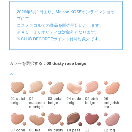
2026年6月1日より、Maison KOSEオンラインショッ
プにて
コスメデコルテの商品を販売開始いたします。
※ＡＱ ミリオリティは対象外となります。
※CLUB DECORTÉポイント付与対象外です。
カラーを選択する：
09 dusty rose beige
01 quiet
02
03 petal
04 nude
05 pink
06
beige
macaroo
beige
beige
beige
beigeish
n beige
coral
07 coral
08 tea
09 dusty
10 petit
11
12 fog