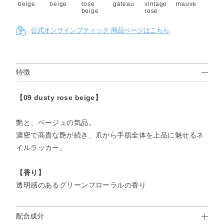
beige
beige
rose
gateau
vintage
mauve
beige
rose
公式オンラインブティック 商品ページはこちら
13
14 see-
15 plum
16 still
17
18 fig
rabbit
through
blossom
engage
dew
ears
cassis
ment
特徴
red
【09 dusty rose beige】
19
20
21
22
flamingo
pudding
muguet
piano
艶と、ベージュの気品。
pink
pink
濃密で高貴な艶が続き、爪から手肌全体を上品に魅せるネ
イルラッカー。
【香り】
透明感のあるグリーンフローラルの香り
配合成分