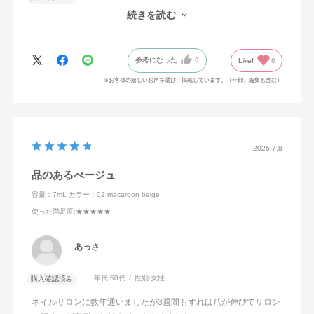
キレイな色！もっとベージュよりかと思ったけど、ピンクが入っ
続きを読む
て優しい感じ。落ちにくい、傷つきにくいのも良いです。
参考になった
0
Like!
0
※お客様の嬉しいお声を選び、掲載しています。（一部、編集も含む）
2026.7.8
品のあるべージュ
容量：7mL
カラー：02 macaroon beige
使った満足度
:★★★★★
あっさ
年代:
50代
性別:
女性
購入確認済み
ネイルサロンに数年通いましたが3週間もすれば爪が伸びてサロン