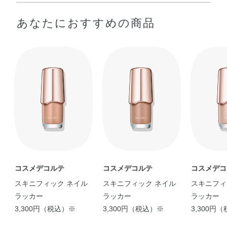
酢酸ブチル・酢酸エチル・ニトロセルロース・イソプロパ
あなたにおすすめの商品
ノール・（無水フタル酸／安息香酸／グリセリン）コポリ
マー・クエン酸アセチルトリブチル・安息香酸スクロー
ス・ヘプタン・香料・（アクリレーツ／ジメチコン）コポ
リマー・ステアラルコニウムヘクトライト・シメチコン・
コメ胚芽油・スギナエキス・ダマスクバラ花エキス・トコ
フェロール・バオバブ種子油・パルミチン酸アスコルビ
ル・ヒマワリ種子油・プロリン・マツリカ花エキス・レモ
ン果実エキス・BG・（アクリレーツ／メタクリル酸トリス
（トリメチルシロキシ）シリルプロピル）コポリマー・
（アジピン酸／ネオペンチルグリコール／無水トリメリト
酸）コポリマー・（ジメチコン／ビニルトリメチルシロキ
シケイ酸）クロスポリマー・（無水フタル酸／無水トリメ
コスメデコルテ
コスメデコルテ
コスメデコ
リト酸／グリコールズ）コポリマー・アクリル酸アルキル
スキニフィック ネイル
スキニフィック ネイル
スキニフィ
コポリマー・イソステアリン酸デキストリン・イソドデカ
ラッカー
ラッカー
ラッカー
ン・イソ酪酸酢酸スクロース・エタノール・カオリン・カ
3,300円（税込）※
3,300円（税込）※
3,300円
ンフル・キャンデリラロウエキス・サリチル酸エチルヘキ