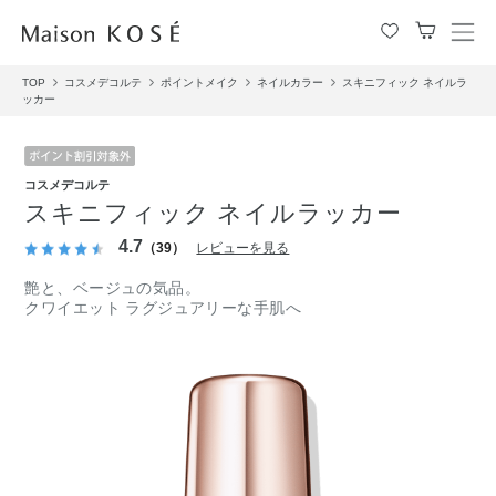
メ
ニ
TOP
コスメデコルテ
ポイントメイク
ネイルカラー
スキニフィック ネイルラ
ュ
ッカー
ー
を
開
閉
コスメデコルテ
す
スキニフィック ネイルラッカー
る
4.7
（39）
レビューを見る
艶と、ベージュの気品。
クワイエット ラグジュアリーな手肌へ