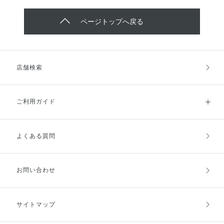
ページトップへ戻る
店舗検索
ご利用ガイド
よくある質問
ご利用ガイドトップ
ご注文方法
お支払方法
送料・配送
お問い合わせ
キャンセル・返品・交換
ポイント・クーポン
サイトマップ