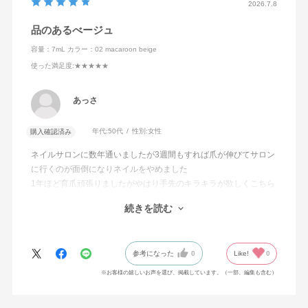
2026.7.8
品のあるべージュ
容量：7mL
カラー：02 macaroon beige
使った満足度
:★★★★★
あっさ
年代:
50代
性別:
女性
購入確認済み
ネイルサロンに数年通いましたが3週間もすれば爪が伸びてサロン
に行くのが面倒になりネイルをやめました
1年ほど育爪頑張りましたがやはり手先のキラキラが欲しくこちら
を購入
続きを読む
数年ぶりのマニキュアの進化に驚きました
発色がキレイでもちがよい！
素手で食器洗いなど家事をこなしても1週間持ちました
参考になった
0
Like!
0
他の色も揃えていきたいです
※お客様の嬉しいお声を選び、掲載しています。（一部、編集も含む）