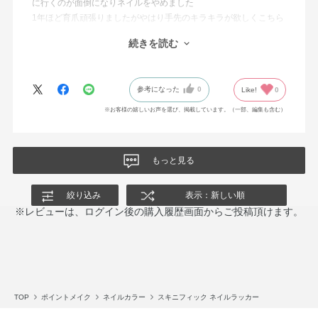
に行くのが面倒になりネイルをやめました
1年ほど育爪頑張りましたがやはり手先のキラキラが欲しくこちら
を購入
続きを読む
数年ぶりのマニキュアの進化に驚きました
発色がキレイでもちがよい！
素手で食器洗いなど家事をこなしても1週間持ちました
参考になった
0
Like!
0
他の色も揃えていきたいです
※お客様の嬉しいお声を選び、掲載しています。（一部、編集も含む）
もっと見る
絞り込み
表示：新しい順
※レビューは、ログイン後の購入履歴画面からご投稿頂けます。
TOP
ポイントメイク
ネイルカラー
スキニフィック ネイルラッカー