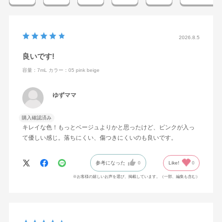
2026.8.5
良いです!
容量：7mL
カラー：05 pink beige
ゆずママ
購入確認済み
キレイな色！もっとベージュよりかと思ったけど、ピンクが入っ
て優しい感じ。落ちにくい、傷つきにくいのも良いです。
参考になった
0
Like!
0
※お客様の嬉しいお声を選び、掲載しています。（一部、編集も含む）