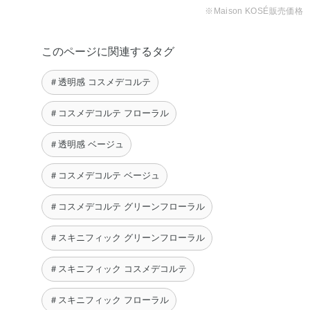
シル・シリカ・ジエチルアミノヒドロキシベンゾイル安息
※Maison KOSÉ販売価格
香酸ヘキシル・ジフェニルシロキシフェニルトリメチコ
ン・ジラウラミドグルタミドリシンNa・ジ安息香酸DPG・
このページに関連するタグ
スクワラン・ステアラルコニウムベントナイト・ダイヤモ
ンド末・トリエチルヘキサノイン・トリエトキシカプリリ
＃透明感 コスメデコルテ
ルシラン・メチルトリメチコン・リンゴ酸・レシチン・塩
化Mg・水・水酸化Al・グンジョウ・酸化チタン・酸化鉄・
＃コスメデコルテ フローラル
黄4・赤226
＃透明感 ベージュ
＃コスメデコルテ ベージュ
＃コスメデコルテ グリーンフローラル
＃スキニフィック グリーンフローラル
＃スキニフィック コスメデコルテ
＃スキニフィック フローラル