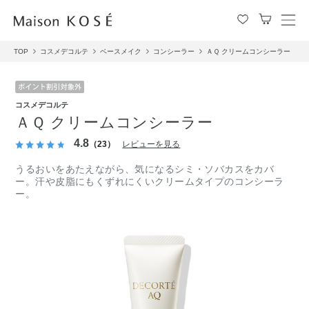
メ
ニ
TOP
コスメデコルテ
ベースメイク
コンシーラー
ＡＱ クリームコンシーラー
ュ
ー
を
開
コスメデコルテ
閉
ＡＱ クリームコンシーラー
す
る
4.8
（23）
レビューを見る
うるおいをあたえながら、気になるシミ・ソバカスをカバ
ー。汗や皮脂にもくずれにくいクリームタイプのコンシーラ
ー。