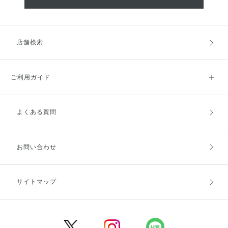
店舗検索
ご利用ガイド
よくある質問
ご利用ガイドトップ
ご注文方法
お支払方法
送料・配送
お問い合わせ
キャンセル・返品・交換
ポイント・クーポン
サイトマップ
定期お届け便
商品レビュー