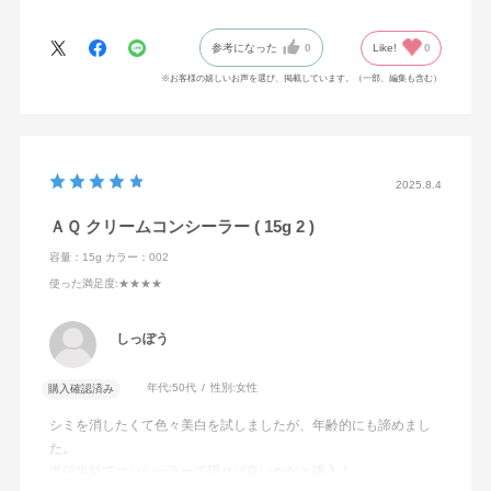
参考になった
0
Like!
0
※お客様の嬉しいお声を選び、掲載しています。（一部、編集も含む）
2025.8.4
ＡＱ クリームコンシーラー ( 15g 2 )
容量：15g
カラー：002
使った満足度
:★★★★
しっぽう
年代:
50代
性別:
女性
購入確認済み
シミを消したくて色々美白を試しましたが、年齢的にも諦めまし
た。
半信半疑でコンシーラーで隠せば良いかなと購入！