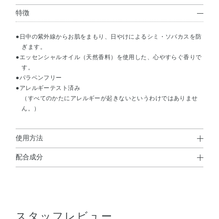
特徴
●日中の紫外線からお肌をまもり、日やけによるシミ・ソバカスを防
ぎます。
●エッセンシャルオイル（天然香料）を使用した、心やすらぐ香りで
す。
●パラベンフリー
●アレルギーテスト済み
（すべてのかたにアレルギーが起きないというわけではありませ
ん。）
使用方法
配合成分
使用方法
水・シクロメチコン・タルク・エタノール・PEG－9ポリ
●パウダーファンデーションの前、またはリキッド（クリーム）ファ
ジメチルシロキシエチルジメチコン・ジステアルジモニウ
ンデーションのあとにお使いください。
●指先にごく少量をとり、軽くたたきこむようにぼかします。
ムヘクトライト・グリセリン・オウゴン根エキス・ケイケ
●特に気になる部分には、重ねづけをしてください。
スタッフレビュー
ットウエキス・シラカンバ樹液・シラカンバ樹皮エキス・