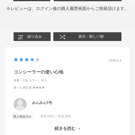
※レビューは、ログイン後の購入履歴画面からご投稿頂けます。
絞り込み
表示：新しい順
2026.6.2
コンシーラーの使い心地
容量：15g
カラー：002
使った満足度
:★★★★
みんみん5号
年代:
50代
性別:
女性
購入確認済み
もったりせず、逆にサラッともせず、マット感がちょうどよく、
続きを読む
持ちがいいです。