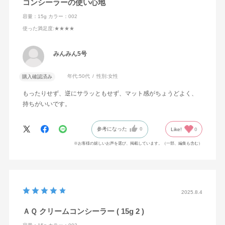
コンシーラーの使い心地
容量：15g
カラー：002
使った満足度
:★★★★
みんみん5号
年代:
50代
性別:
女性
購入確認済み
もったりせず、逆にサラッともせず、マット感がちょうどよく、
持ちがいいです。
参考になった
0
Like!
0
※お客様の嬉しいお声を選び、掲載しています。（一部、編集も含む）
2025.8.4
ＡＱ クリームコンシーラー ( 15g 2 )