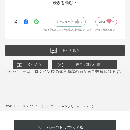
びっくりするほど隠されてシミが消えるわけではないけれど、カ
続きを読む
バーされていてお気に入りになりました。
参考になった
0
Like!
0
※お客様の嬉しいお声を選び、掲載しています。（一部、編集も含む）
もっと見る
絞り込み
表示：新しい順
※レビューは、ログイン後の購入履歴画面からご投稿頂けます。
TOP
ベースメイク
コンシーラー
ＡＱ クリームコンシーラー
ページトップへ戻る