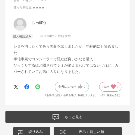
容量：15g
カラー：002
使った満足度
:★★★★
しっぽう
年代:
50代
性別:
女性
購入確認済み
シミを消したくて色々美白を試しましたが、年齢的にも諦めまし
た。
半信半疑でコンシーラーで隠せば良いかなと購入！
びっくりするほど隠されてシミが消えるわけではないけれど、カ
バーされていてお気に入りになりました。
参考になった
0
Like!
0
※お客様の嬉しいお声を選び、掲載しています。（一部、編集も含む）
もっと見る
絞り込み
表示：新しい順