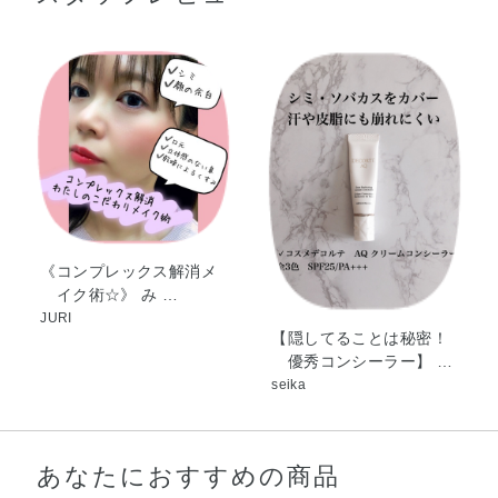
トコフェロール・パルミトイルペンタペプチド－4・加水
分解コラーゲン・BG・BHT・DPG・TEA・（PEG－240／
デシルテトラデセス－20／HDI）コポリマー・（アクリレ
ーツ／ジメチコン）コポリマー・オレイン酸フィトステリ
ル・カルボマー・コハク酸・コハク酸2Na・ジフェニルシ
ロキシフェニルトリメチコン・ジメチコン・スクワラン・
セスキオレイン酸ソルビタン・ポリソルベート20・ラウリ
ン酸K・レシチン・塩化Na・含水シリカ・水酸化Al・水添
レシチン・乳酸Na・香料・酸化チタン・酸化亜鉛・酸化鉄
《コンプレックス解消メ
イク術☆》 み …
JURI
【隠してることは秘密！
優秀コンシーラー】 …
seika
あなたにおすすめの商品