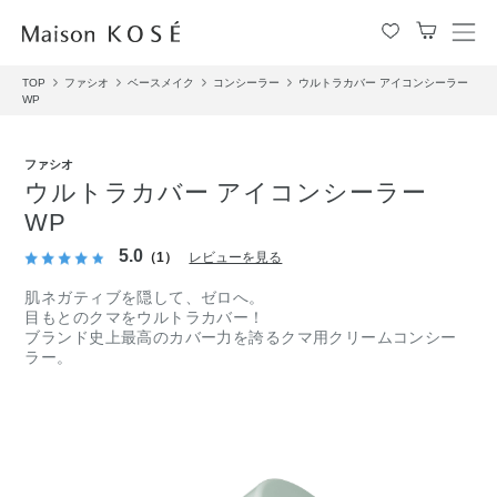
メ
ニ
TOP
ファシオ
ベースメイク
コンシーラー
ウルトラカバー アイコンシーラー
ュ
WP
ー
を
開
ファシオ
閉
ウルトラカバー アイコンシーラー
す
WP
る
5.0
（1）
レビューを見る
肌ネガティブを隠して、ゼロへ。
目もとのクマをウルトラカバー！
ブランド史上最高のカバー力を誇るクマ用クリームコンシー
ラー。