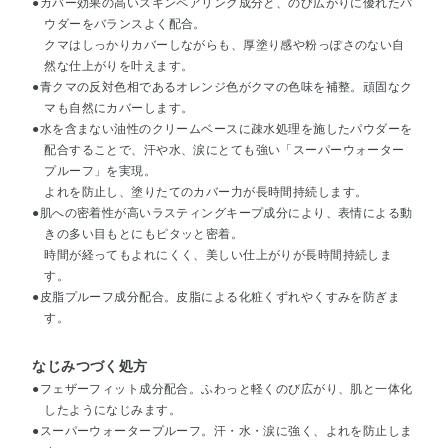
●カバー効果の高いスキンペアリング成分と、のび広がりに優れたパ
ウダーをバランスよく配合。
クマはしっかりカバーしながらも、厚塗り感や粉っぽさのない自
然な仕上がりを叶えます。
●青クマの反対色相であるオレンジ色がクマの色味を補整。頑固なク
マも自然にカバーします。
●水を含まない油性のクリームベースに疎水処理を施したパウダーを
配合することで、汗や水、涙にとても強い「スーパーウォーター
プルーフ」を実現。
よれを防止し、塗りたてのカバー力が長時間持続します。
●肌への密着性が高いラスティングキープ成分により、表情による動
きの多い目もとにもピタッと密着。
時間が経ってもよれにくく、美しい仕上がりが長時間持続しま
す。
●皮脂プルーフ成分配合。皮脂による化粧くずれやくすみを防ぎま
す。
なじみつづく処方
●フェザーフィット成分配合。ふわっと軽くのび広がり、肌と一体化
したようになじみます。
●スーパーウォータープルーフ。汗・水・涙に強く、よれを防止しま