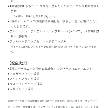
す。
●13時間化粧もち
データ取得。塗りたてのカバー力が長時間持続し
＊
ます。
＊当社調べ。効果には個人差があります。
●5種のオーガニック植物抽出成分配合。やさしい使い心地にこだわ
った設計です。
●アルコール（エチルアルコール）フリー/ パラベンフリー/ 防腐剤フ
リー/ 無香料
●アレルギーテスト済み・パッチテスト済み
※すべてのかたにアレルギーや皮膚刺激が起きないというわけではありませ
ん。
【配合成分】
●5種のオーガニック植物抽出成分・スクワラン（エモリエント）
●フェザーフィット成分
●スキンペアリング成分
●ラスティングキープ成分
●皮脂プルーフ成分
5種のオーガニック植物抽出成分はオリーブ果実油・ホホバ種子油・サフラワー
油・シア脂・ゴマ種子油。フェザーフィット成分はシリカ。スキンペアリング成