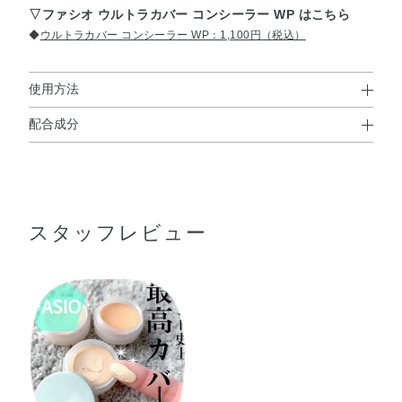
▽ファシオ ウルトラカバー コンシーラー WP はこちら
◆
ウルトラカバー コンシーラー WP：1,100円（税込）
使用方法
配合成分
使用方法
エチルヘキサン酸セチル・ジカプリン酸ネオペンチルグリ
●指先に適量をとり、クマが気になる部分に塗布します。
コール・トリエチルヘキサノイン・（エチレン／プロピレ
上からファンデーションを薄く重ねると、より自然に仕上がりま
す。
ン）コポリマー・トリ（カプリル酸／カプリン酸）グリセ
スタッフレビュー
リル・ジメチコン・パラフィン・キャンデリラロウ・オリ
ーブ果実油・ゴマ種子油・サフラワー油・シア脂・ホホバ
種子油・BHT・DPG・コメヌカロウ・シリカ・ジメチルシ
リル化シリカ・スクワラン・ステアリン酸・トリエトキシ
カプリリルシラン・ハイドロゲンジメチコン・ヒドロキシ
アパタイト・ポリヒドロキシステアリン酸・マイクロクリ
スタリンワックス・レシチン・水酸化Al・水添レシチン・
マイカ・酸化チタン・酸化亜鉛・酸化鉄