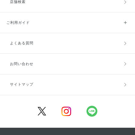
店舗検索
ご利用ガイド
よくある質問
ご利用ガイドトップ
ご注文方法
お支払方法
送料・配送
お問い合わせ
キャンセル・返品・交換
ポイント・クーポン
サイトマップ
定期お届け便
商品レビュー
会員登録