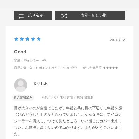
絞り込み
表示：新しい順
2024.4.22
Good
容量：10g
カラー：00
商品を気に入ったポイントはどこですか
:成分
使った満足度
:★★★★★
まりしお
年代:
60代
性別:
女性
肌質:
普通肌
購入確認済み
目が大きいのが自慢でしたが、年齢と共に目の下辺りに年齢を感
じ始めどうしたものかと思っていました。そんな時に、アイコン
シーラーを購入し、つけて見たところ、いい感じにカバー出来ま
した。お値段も高くないので助かります。ありがとうございまし
た。