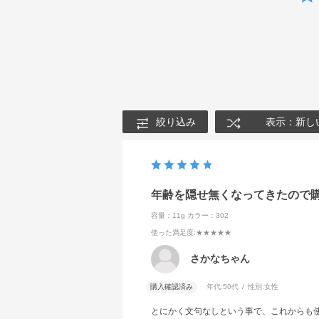
絞り込み
表示：新し
年齢を隠せ無くなってきたので
容量：11g
カラー：302
使った満足度
:★★★★★
さかなちゃん
購入確認済み
年代:
50代
性別:
女性
とにかく文句なしという事で、これからも