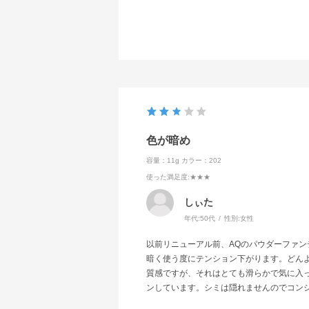
色が暗め
容量：11g
カラー：202
使った満足度
:★★★
しぃた
年代:
50代
性別:
女性
以前リニューアル前、AQのパウダーファン
暗く使う度にテンション下がります。どん
質感ですが、それはとても滑らかで気に入
ンしています。シミは隠れませんのでコン