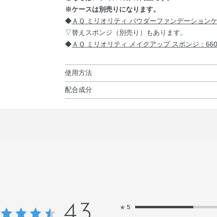
※ケースは別売りになります。
◆
ＡＱ ミリオリティ パウダーファンデーションケ
▽替えスポンジ（別売り）もあります。
◆
ＡＱ ミリオリティ メイクアップ スポンジ：66
使用方法
配合成分
使用方法
タルク・（フッ化／水酸化／酸化）／（Mg／K
●AQミリオリティ デイトリートメント プライ
カ・メトキシケイヒ酸エチルヘキシル・水添ポリ
お使いください。
ー・オウゴン根エキス・オウレン根エキス・ケイ
●スポンジにファンデーションを適量とり、お肌
ラカンバ樹皮エキス・ジャニアルベンスエキス・
●お化粧なおしのときは、まずティッシュペーパ
フェロール・ナツメ果実エキス・パルミトイルペ
ずつとってのばすと、ムラのない美しいベース
木エキス・加水分解コラーゲン・加水分解シロバナ
※他の紫外線防止効果のある化粧品と併用すると
ン／ビニルジフェニルジメチコン／シルセスキオ
ステリル・カルボマー・グリセリン・コハク酸・
トリメチコン・スクワラン・トリエチルヘキサノ
4.3
★
5
ヘキサ（ヒドロキシステアリン酸／ステアリン酸