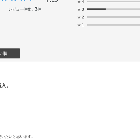
★
4
ミツロウ・ミネラルオイル・メタクリル酸メチル
3
レビュー件数：
件
★
3
リカ・水・水酸化Al・水添レシチン・乳酸Na・
★
2
ン・酸化亜鉛・酸化鉄・硫酸Ba
★
1
い順
購入。
使いたいと思います。