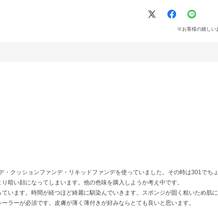
※お客様の嬉しい
デ・クッションファンデ・リキッドファンデを使っていました。その時は301でちょ
より暗い顔になってしまいます。他の色味を購入しようか考え中です。
っています。時間が経つほど綺麗に馴染んでいきます。スポンジが固く粗いため肌に
シーラーが必須です。皮膚が薄く薄付きが好みならとても良いと思います。