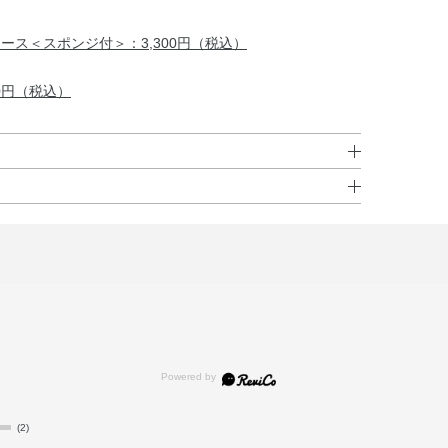
ース＜スポンジ付＞：3,300円（税込）
0円（税込）
／ケイ素）・窒化ホウ素・ジメチコン・合成金雲母鉄・シリ
マー、またはお手持ちの化粧下地でお肌をととのえたあとに
デセン・（ジメチコン／ビニルジメチコン）クロスポリマ
ケットウエキス・ショウブ根エキス・シラカンバ樹液・シ
にムラなくのばします。
チャ葉エキス・チョウジエキス・トコトリエノール・トコ
ーなどで汗や余分な皮脂をおさえてから、スポンジに少量
ンタペプチド－4・ヒキオコシ葉／茎エキス・ビャクダン
メイクアップが再現できます。
ルーピンタンパク・BG・BHT・（ジフェニルジメチコ
より効果的です。
キサン）クロスポリマー・エタノール・オレイン酸フィト
コハク酸2Na・コメヌカ油・ジフェニルシロキシフェニル
イン・トリエトキシカプリリルシラン・トリミリスチン・
(2)
／ロジン酸）ジペンタエリスリチル・ポリソルベート20・