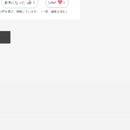
参考になった
0
Like!
0
お声を選び、掲載しています。（一部、編集も含む）