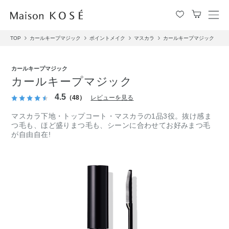
メ
ニ
TOP
カールキープマジック
ポイントメイク
マスカラ
カールキープマジック
ュ
ー
を
カールキープマジック
開
カールキープマジック
閉
す
4.5
（48）
レビューを見る
る
マスカラ下地・トップコート・マスカラの1品3役。抜け感ま
つ毛も、ほど盛りまつ毛も、シーンに合わせてお好みまつ毛
が自由自在!