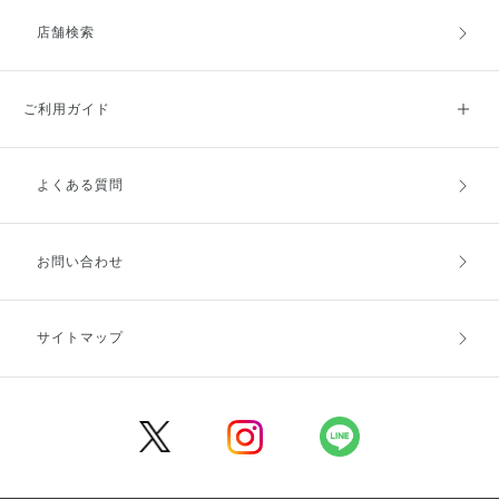
店舗検索
ご利用ガイド
よくある質問
ご利用ガイドトップ
ご注文方法
お支払方法
送料・配送
お問い合わせ
キャンセル・返品・交換
ポイント・クーポン
サイトマップ
定期お届け便
商品レビュー
会員登録