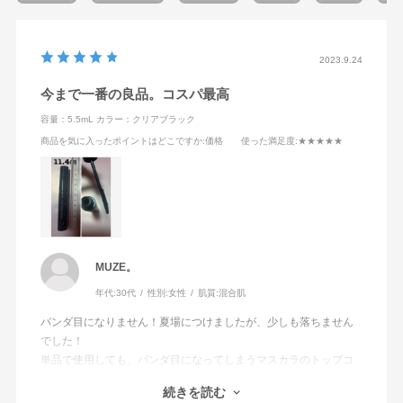
2023.9.24
今まで一番の良品。コスパ最高
容量：5.5mL
カラー：クリアブラック
商品を気に入ったポイントはどこですか
:価格
使った満足度
:★★★★★
MUZE。
年代:
30代
性別:
女性
肌質:
混合肌
パンダ目になりません！夏場につけましたが、少しも落ちません
でした！
単品で使用しても、パンダ目になってしまうマスカラのトップコ
ートとして塗ってみても、まったく落ちませんでした。（注意な
続きを読む
のが、乾くまでは下瞼についたりします。）あと、下まつ毛に塗