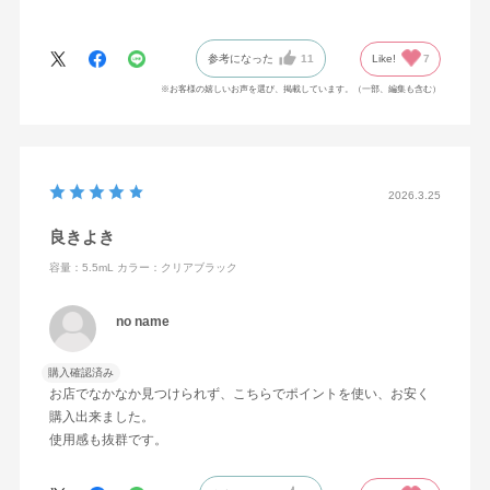
りやすいです。
MAZZELコラボもあったので、買い足して３個持ってます。笑
参考になった
11
Like!
7
落とす時は同ブランドのリムーバーが必要ですが、安いしすぐ落
ちます。
※お客様の嬉しいお声を選び、掲載しています。（一部、編集も含む）
2026.3.25
良きよき
容量：5.5mL
カラー：クリアブラック
no name
購入確認済み
お店でなかなか見つけられず、こちらでポイントを使い、お安く
購入出来ました。
使用感も抜群です。