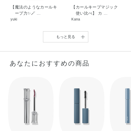
【魔法のようなカールキ
【カールキープマジック
ープ力✨️🪄︎︎ …
使い比べ】 カ …
yuki
Kana
もっと見る
あなたにおすすめの商品
《BCの休日メイク☆》
仕事用とはまた …
JURI
【研究員おすすめのマス
＼My Best 褒められコス
【一日中キープするおし
【簡単グラデ♡】アイグ
＼春を手玉に取る、トラ
カラ♡】研究員のみ …
メ／ ベス …
ゃかわマスカラ！】 …
ロウジェム マスク …
ップアイ。／ ブ …
研究員 みやた
Kana
Mana
m
Kana