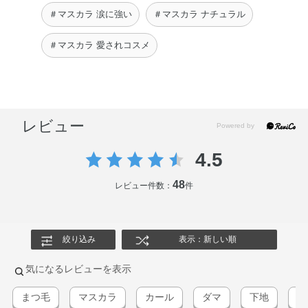
＃マスカラ 涙に強い
＃マスカラ ナチュラル
＃マスカラ 愛されコスメ
レビュー
4.5
48
レビュー件数：
件
絞り込み
表示：新しい順
気になるレビューを表示
まつ毛
マスカラ
カール
ダマ
下地
パ