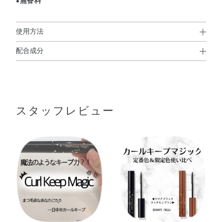
無香料
●
使用方法
配合成分
使用方法
水添ポリイソブテン・トリメチルシロキシケイ酸・水添ロ
●コームでまつ毛の根もとを持ち上げて、数秒キープするとよりカー
ジン酸ペンタエリスリチル・カルナウバロウ・ポリエチレ
ルがアップします。
●マスカラの下地として使用する際は、乾ききる前に、お手持ちのマ
ン・ジステアルジモニウムヘクトライト・パルミチン酸デ
スカラをお使い下さい。
スタッフレビュー
キストリン・タルク・シクロメチコン・シリカ・アルギニ
ン・ツバキ種子油・トコフェロール・ヒアルロン酸Na・
BG・BHT・スクワラン・セスキオレイン酸ソルビタン・ナ
使用上の注意
イロン－6・レシチン・炭酸プロピレン・フェノキシエタ
●重ねづけしすぎると、液の重みでカールが下がることがあります。
ノール・酸化チタン・酸化鉄
●落とすときには、アイメイクアップリムーバーをお使いください。