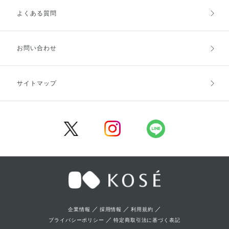
よくある質問
ご利用ガイドトップ
ご注文方法
お支払方法
送料・配送
お問い合わせ
キャンセル・返品・交換
ポイント・クーポン
サイトマップ
定期お届け便
商品レビュー
会員登録
／
／
／
企業情報
採用情報
利用規約
／
プライバシーポリシー
特定商取引法に基づく表記