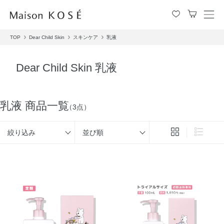
メ
ニ
TOP
Dear Child Skin
スキンケア
乳液
ュ
ー
を
Dear Child Skin 乳液
開
閉
す
る
乳液 商品一覧
（3点）
絞り込み
並び順