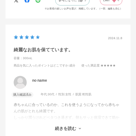
参考になった
3
Like!
4
※お客様の嬉しいお声を選び、掲載しています。（一部、編集も含む）
2024.11.8
綺麗なお肌を保てています。
容量：300mL
商品を気に入ったポイントはどこですか
:成分
使った満足度
:★★★★★
no name
年代:
30代
性別:
女性
肌質:
乾性肌
購入確認済み
赤ちゃんに合っているのか、これを使うようになってから赤ちゃ
んの肌がとれも綺麗です。
しっかり潤うけれどベタつき過ぎず、朝もサッと保湿できて助か
っています。
続きを読む
うちの子は髪がまだまだ薄いので頭にもたっぷりぬりますが、髪