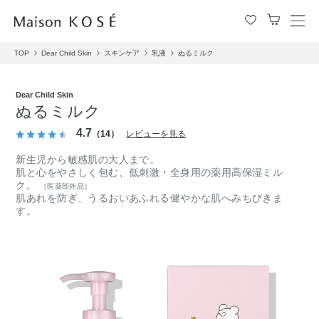
メ
ニ
TOP
Dear Child Skin
スキンケア
乳液
ぬるミルク
ュ
ー
を
Dear Child Skin
開
ぬるミルク
閉
す
4.7
（14）
レビューを見る
る
新生児から敏感肌の大人まで。
肌と心をやさしく包む、低刺激・全身用の薬用高保湿ミル
ク。
［医薬部外品］
肌あれを防ぎ、うるおいあふれる健やかな肌へみちびきま
す。