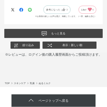
がべたっとしなくてそこも気に入っているポイントです。
ボディソープなどもシリーズで出たらいいのになと思います。
参考になった
3
Like!
6
※お客様の嬉しいお声を選び、掲載しています。（一部、編集も含む）
もっと見る
絞り込み
表示：新しい順
※レビューは、ログイン後の購入履歴画面からご投稿頂けます。
TOP
スキンケア
乳液
ぬるミルク
ページトップへ戻る