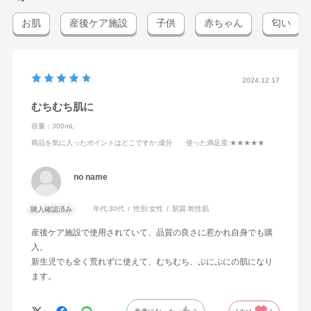
お肌
産後ケア施設
子供
赤ちゃん
匂い
2024.12.17
むちむち肌に
容量：300mL
商品を気に入ったポイントはどこですか
:成分
使った満足度
:★★★★★
no name
年代:
30代
性別:
女性
肌質:
乾性肌
購入確認済み
産後ケア施設で使用されていて、品質の良さに惹かれ自身でも購
入。
新生児でも全く荒れずに使えて、むちむち、ぷにぷにの肌になり
ます。