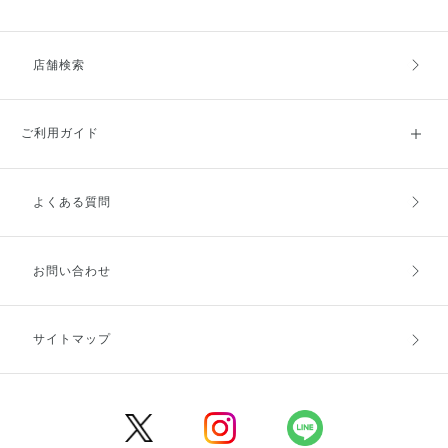
店舗検索
ご利用ガイド
よくある質問
ご利用ガイドトップ
ご注文方法
お支払方法
送料・配送
お問い合わせ
キャンセル・返品・交換
ポイント・クーポン
サイトマップ
定期お届け便
商品レビュー