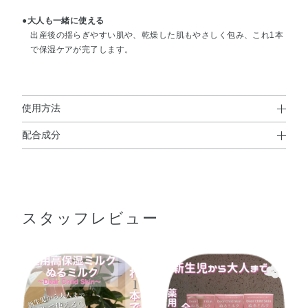
●大人も一緒に使える
出産後の揺らぎやすい肌や、乾燥した肌もやさしく包み、これ1本
で保湿ケアが完了します。
使用方法
配合成分
使用方法
グリチルリチン酸ジカリウム
、精製水、1，3－ブチレン
※
入浴後や朝のお着がえ時、外出前などに、手のひらに適量をとり、
グリコール、濃グリセリン、2－エチルヘキサン酸セチ
顔・からだになじませます。
ル、トリイソステアリン酸ジグリセリル、ジプロピレング
スタッフレビュー
リコール、ステアリン酸硬化ヒマシ油、ジペンタエリトリ
使用上の注意
ット脂肪酸エステル（1）、水素添加大豆リン脂質、サラ
シミツロウ、エゴマ油、オウバクエキス、サフラワー油、
●お子さまが使用する場合は、保護者の監督のもとでご使用くださ
ドクダミエキス、マルチトール液、ユキノシタエキス、リ
い。
●乳幼児の手の届かないところに保管してください。
ン酸L－アスコルビルマグネシウム、ワレモコウエキス、
●高温の場所や、日のあたる場所には置かないでください。
天然ビタミンE、アクリル酸・メタクリル酸アルキル共重