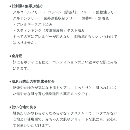
●低刺激&無添加処方
アルコールフリー ・ パラベン（防腐剤）フリー ・ 鉱物油フリー
グルテンフリー ・ 紫外線吸収剤フリー ・ 無香料 ・ 無着色
・アレルギーテスト済み
・スティンギング（皮膚刺激感）テスト済み
すべての方にアレルギーが起きない、刺激感がないというわけで
はありません。
●全身用
顔にもボディにも使え、コンディションのよい健やかな肌にみち
びきます。
●肌あれ防止の有効成分配合
乾燥やかゆみが気になる肌をケアし、しっとりと、肌あれしにく
い健やかな肌を育む低刺激性の薬用ミルクです。
●使い心地の良さ
肌あたりがやわらかくなめらかなテクスチャーで、ベタつかない
心地よい使用感で、赤ちゃんの肌やデリケートな肌にも、安心し
てお使いいただけます。