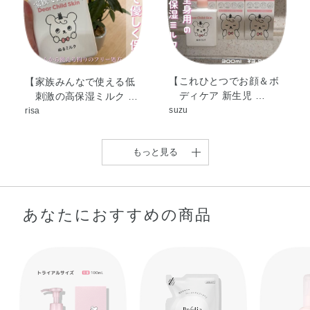
合体、カラギーナン、コレステロール、パルミチン酸セチ
ル、ベヘニルアルコール、メチルポリシロキサン、水酸化
ナトリウム、フェノキシエタノール
【これひとつでお顔＆ボ
【家族みんなで使える低
※；有効成分 無印；その他の成分
ディケア 新生児 …
刺激の高保湿ミルク …
suzu
risa
もっと見る
あなたにおすすめの商品
【 低刺激保湿ミルクで
【新生児の肌から大人の
全身なめらかケア …
敏感肌まで考えた薬 …