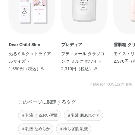
shiori
kaori
Dear Child Skin
プレディア
雪肌精 ク
ス
ぬるミルク＜トライア
プティメール タラソコ
モイストリ
ルサイズ＞
ンク ミルク ホワイト
2,970円
1,650円（税込）※
2,310円（税込）※
【新生児から大人の敏感
肌まで使える薬用高 …
※Maison KOSÉ販売価格
eri
このページに関連するタグ
＃乳液 うるおい習慣
＃乳液 肌あれケア
＃乳液 なめらか
＃ゆらぎ肌 乳液