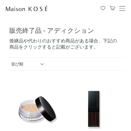
メ
ニ
ュ
販売終了品 - アディクション
ー
を
後継品や代わりのおすすめ商品がある場合、下記の
開
商品をクリックすると記載がございます。
閉
す
る
並び順