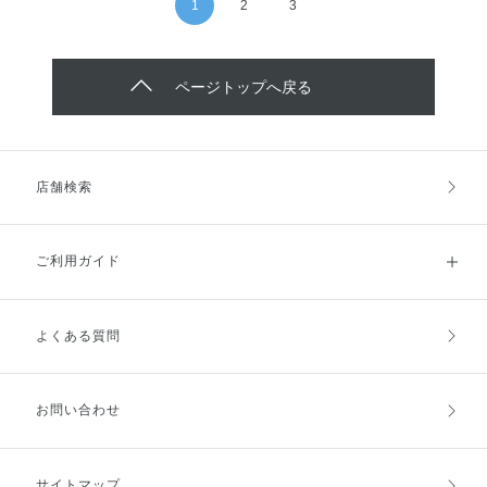
1
2
3
ページトップへ戻る
店舗検索
ご利用ガイド
よくある質問
ご利用ガイドトップ
ご注文方法
お支払方法
送料・配送
お問い合わせ
キャンセル・返品・交換
ポイント・クーポン
サイトマップ