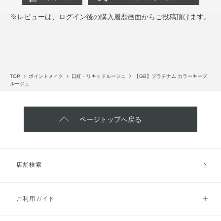
※レビューは、ログイン後の購入履歴画面からご投稿頂けます。
TOP
ポイントメイク
口紅・リキッドルージュ
【GB】プラチナム カラーキープ
ルージュ
ページトップへ戻る
店舗検索
ご利用ガイド