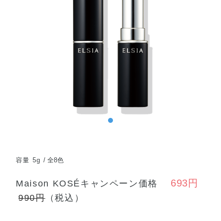
容量 5g
全8色
693円
Maison KOSÉキャンペーン価格
990円
（税込）