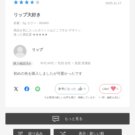
2025.11.17
リップ大好き
容量：5g
カラー：RD460
商品を気に入ったポイントはどこですか
:デザイン
使った満足度
:★★★★★
リップ
年代:
40代
性別:
女性
肌質:
普通肌
購入確認済み
初めの色を購入しましたが可愛かったです
参考になった
0
Like!
0
※お客様の嬉しいお声を選び、掲載しています。（一部、編集も含む）
もっと見る
絞り込み
表示：新しい順