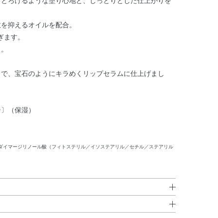
。とろけるような塗り心地と、しっとりとした仕上がりを
散を抑えるオイルを配合。
ぎます。
り。
とで、宝石のようにキラめくリップセラムに仕上げまし
ン〕（保湿）
ダイマージリノール酸（フィトステリル／イソステアリル／セチル／ステアリル