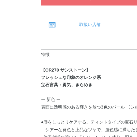
取扱い店舗
特徴
【OR270 サンストーン】
フレッシュな印象のオレンジ系
宝石言葉：勇気、きらめき
ー 新色 ー
表面に透明感のある輝きを放つ3色のパール 〈シ
●唇をしっとりケアする、ティントタイプの宝石
シアーな発色と上品なツヤで、血色感に満ちた