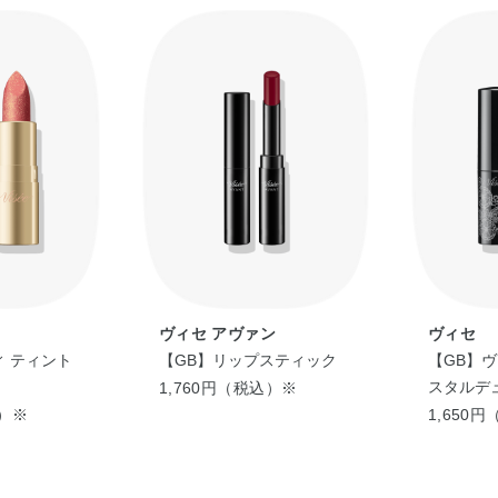
ヴィセ アヴァン
ヴィセ
ィ ティント
【GB】リップスティック
【GB】ヴ
スタルデ
1,760円（税込）※
ック
込）※
1,650