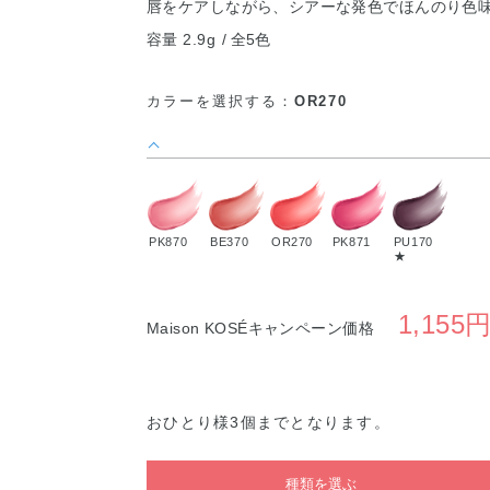
唇をケアしながら、シアーな発色でほんのり色
容量 2.9g
全5色
カラーを選択する：
OR270
PK870
BE370
OR270
PK871
PU170
★
1,155
Maison KOSÉキャンペーン価格
おひとり様3個までとなります。
種類を選ぶ