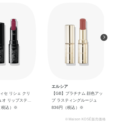
エルシア
エ
ィセ リシェ クリ
【GB】プラチナム 顔色アッ
【G
ュオ リップスティ
プ ラスティングルージュ
ープ
円（税込）※
836円（税込）※
99
※Maison KOSÉ販売価格