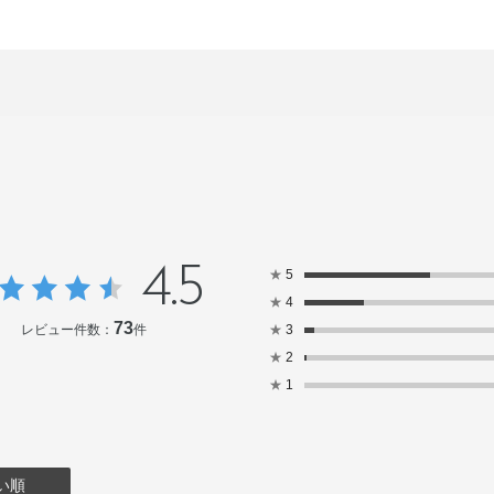
4.5
★
5
★
4
73
レビュー件数：
件
★
3
★
2
★
1
い順