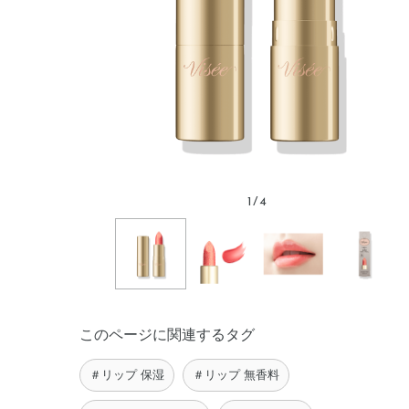
1
/
4
このページに関連するタグ
＃リップ 保湿
＃リップ 無香料