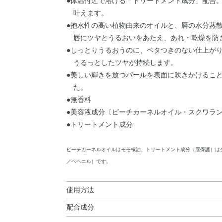
●体温付近で溶ける「トリートメント成分」配合
叶えます。
●抱水性の高い植物由来のオイルと、唇の水分蒸
唇にツヤとうるおいをあたえ、あれ・乾燥を防
●しっとりうるおうのに、ベタつきのない仕上が
うるっとしたツヤが持続します。
●美しい輝きを放つパールを表面に吹きかけるこ
た。
●無香料
●美容液成分〔ピーチカーネルオイル・スクワラ
●トリートメント成分
ピーチカーネルオイルはモモ核油、トリートメント成分（唇保護）は
／ベヘニル）です。
使用方法
配合成分
使用方法