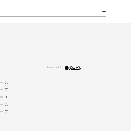
キシル・エタノール・フェニルトリメチコン・BG・イソ
ーションを出し、直接顔の5ヵ所（あご・両頬・鼻・ひた
シロキシエチルジメチコン・メチルトリメチコン・リンゴ
チルシロキシエチルジメチコン・ジエチルアミノヒドロキ
るとカバー効果が高まります。
・オリーブ果実油・トコフェロール・ハチミツ・ヒアルロ
水分解コラーゲン・水溶性コラーゲン・BHT・（アクリ
シリカ・ジステアルジモニウムヘクトライト・ジメチコ
キシカプリリルシラン・ハイドロゲンジメチコン・ビスメ
SMDI）コポリマー・塩化Na・含水シリカ・合成金雲母・水酸
マイカ・酸化チタン・酸化鉄
(5)
(0)
(2)
(0)
(0)