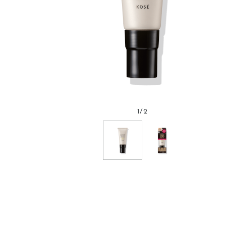
1
/
2