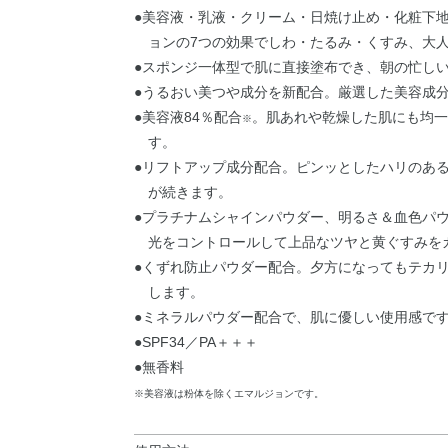
●美容液・乳液・クリーム・日焼け止め・化粧下
ョンの7つの効果でしわ・たるみ・くすみ、大
●スポンジ一体型で肌に直接塗布でき、朝の忙しい
●うるおい美つや成分を新配合。厳選した美容成
●美容液84％配合
。肌あれや乾燥した肌にも均一
※
す。
●リフトアップ成分配合。ピンッとしたハリのあ
が続きます。
●プラチナムシャインパウダー、明るさ＆血色パ
光をコントロールして上品なツヤと黄ぐすみを
●くずれ防止パウダー配合。夕方になってもテカ
します。
●ミネラルパウダー配合で、肌に優しい使用感で
●SPF34／PA＋＋＋
●無香料
※美容液は粉体を除くエマルジョンです。