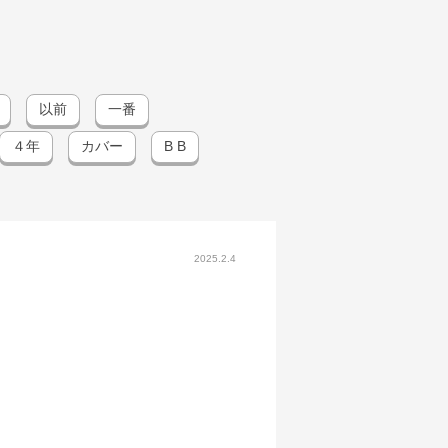
以前
一番
４年
カバー
B B
2025.2.4