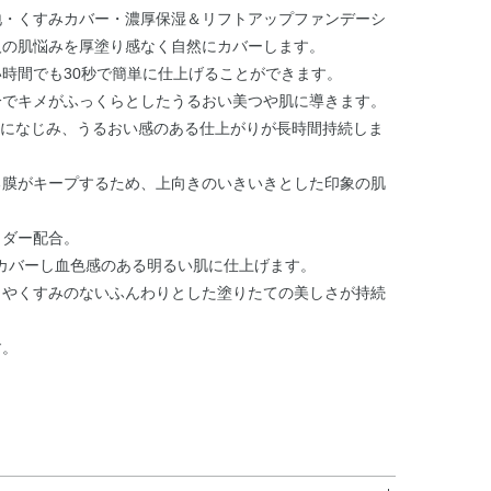
地・くすみカバー・濃厚保湿＆リフトアップファンデーシ
人の肌悩みを厚塗り感なく自然にカバーします。
時間でも30秒で簡単に仕上げることができます。
分でキメがふっくらとしたうるおい美つや肌に導きます。
になじみ、うるおい感のある仕上がりが長時間持続しま
る膜がキープするため、上向きのいきいきとした印象の肌
ウダー配合。
カバーし血色感のある明るい肌に仕上げます。
リやくすみのないふんわりとした塗りたての美しさが持続
す。