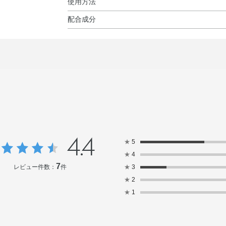
使用方法
配合成分
使用方法
水・シクロメチコン・メトキシケイヒ酸エチルヘ
●スキンケアのあと、容器を軽く押してファンデ
ノナン酸イソトリデシル・PEG－9ポリジメチル
い）におきます。
酸ジイソステアリル・ラウリルPEG－9ポリジメ
●指先でムラなくのばしてください。重ねづけす
シベンゾイル安息香酸ヘキシル・アスコルビン酸
ン酸Na・ユビキノン・ローヤルゼリーエキス・加
レーツ／ジメチコン）コポリマー・グリセリン・
ン・ステアラルコニウムヘクトライト・トリエト
トキシPEG－13（PEG－438／PPG－110／
化Al・フェノキシエタノール・メチルパラベン・
4.4
★
5
★
4
7
レビュー件数：
件
★
3
★
2
★
1