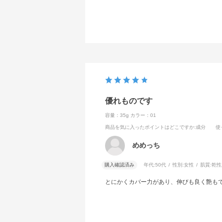
優れものです
容量：35g
カラー：01
商品を気に入ったポイントはどこですか
:成分
使
めめっち
購入確認済み
年代:
50代
性別:
女性
肌質:
乾性
とにかくカバー力があり、伸びも良く艶も