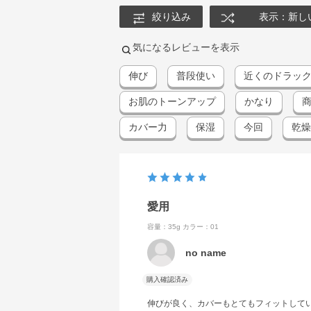
絞り込み
表示：新し
気になるレビューを表示
伸び
普段使い
近くのドラッ
お肌のトーンアップ
かなり
カバー力
保湿
今回
乾燥
愛用
容量：35g
カラー：01
no name
購入確認済み
伸びが良く、カバーもとてもフィットして