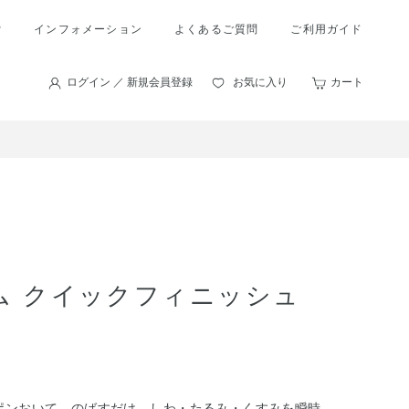
索
インフォメーション
よくあるご質問
ご利用ガイド
ログイン ／ 新規会員登録
お気に入り
カート
ム クイックフィニッシュ
ポンおいて、のばすだけ。しわ・たるみ・くすみを瞬時