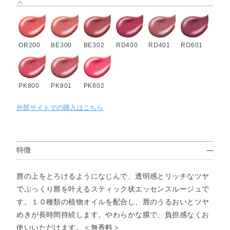
OR200
BE300
BE302
RD400
RD401
RO601
PK800
PK801
PK802
外部サイトでの購入はこちら
特徴
唇の上をとろけるようになじんで、透明感とリッチなツヤ
でぷっくり唇を叶えるスティック状エッセンスルージュで
す。１０種類の植物オイルを配合し、唇のうるおいとツヤ
めきが長時間持続します。やわらかな膜で、負担感なくお
使いいただけます。＜無香料＞