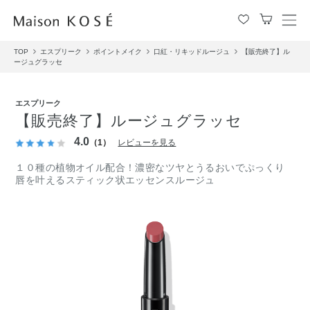
メ
ニ
TOP
エスプリーク
ポイントメイク
口紅・リキッドルージュ
【販売終了】ル
ュ
ージュグラッセ
ー
を
開
エスプリーク
閉
【販売終了】ルージュグラッセ
す
4.0
る
（1）
レビューを見る
１０種の植物オイル配合！濃密なツヤとうるおいでぷっくり
唇を叶えるスティック状エッセンスルージュ