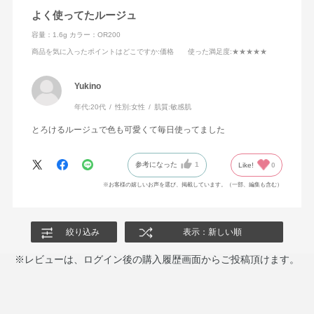
シヒドロケイヒ酸）ペンタエリスリチル・ハイドロゲンジ
よく使ってたルージュ
メチコン・パーフルオロオクチルトリエトキシシラン・ホ
容量：1.6g
カラー：OR200
ウケイ酸（Ca／Al）・ポリエチレン・ポリプロピレン・メ
商品を気に入ったポイントはどこですか
:価格
使った満足度
:★★★★★
チコン・ヤシ油・レシチン・酸化スズ・炭酸Ca・マイカ・
酸化チタン・酸化鉄・硫酸Ba・黄4・赤202
Yukino
年代:
20代
性別:
女性
肌質:
敏感肌
とろけるルージュで色も可愛くて毎日使ってました
参考になった
1
Like!
0
※お客様の嬉しいお声を選び、掲載しています。（一部、編集も含む）
絞り込み
表示：新しい順
※レビューは、ログイン後の購入履歴画面からご投稿頂けます。