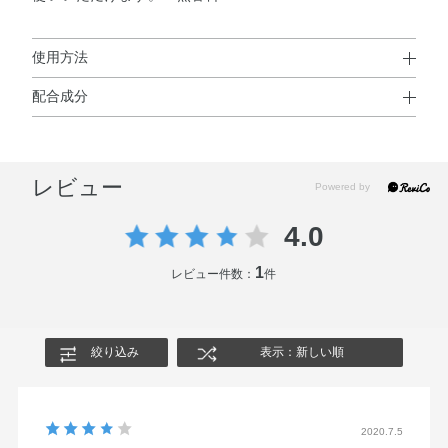
使用方法
配合成分
使用方法
ポリブテン・ダイマージリノール酸（フィトステリル／イ
◆ 使い始めは、容器下部のダイヤルを「出る」の方向に少
ソステアリル／セチル／ステアリル／ベヘニル）・テトラ
しずつまわしてくり出してお使いください。◆ ご使用後
レビュー
エチルヘキサン酸ペンタエリスリチル・炭酸ジアルキル
は、「戻る」の方向にまわして戻してください。◆ 最初の
（C14，15）・ビスジグリセリルポリアシルアジペート－
３mmほどご使用のあとは出方がかわり、カチカチと音が
4.0
2・トリイソステアリン酸ポリグリセリル－2・ステアリル
しながらほんの少しずつ出るようになります。※３mm以
ジメチコン・合成ワックス・マイクロクリスタリンワック
上はくり出さないでください。やわらかい口紅を保護する
1
レビュー件数：
件
ス・ジメチルシリル化シリカ・アスコルビン酸・アボカド
ため、３mm 以上戻らない容器になっています。
油・アルガニアスピノサ核油・オリーブ果実油・オレンジ
油・カニナバラ果実油・シア脂・ジパルミチン酸アスコル
絞り込み
表示：新しい順
ビル・トコフェロール・ハチミツ・ヒアルロン酸Na・ホホ
バ種子油・マカデミアナッツ油・ラベンダー油・BHT・
DPG・（エチレン／プロピレン）コポリマー・クエン酸・
2020.7.5
コメヌカ油・ジメチコン・テトラ（ジ－t－ブチルヒドロキ