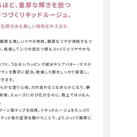
ほど、
重厚な輝きを放つ
がつづく
リキッドルージュ。
存在感のある美しい発色を叶えます。
と膜厚な美しいツヤが持続。膜厚なツヤが持続するツ
め、乾燥してシワの目立つ唇もぷっくりとツヤやかな
づく。うるおいラッピング成分やシアバター・マカデ
ワランを贅沢に配合。乾燥した唇をしっかり保湿し、
きます。
めらかな塗り心地。力が加わるとなめらかになり、静
採用。スムーズにのび広がるのに、唇上ではぷるん
。
プーン型チップを採用。リキッドルージュをたっぷり
ケット型の空洞を開けたことで、よりぷっくり膜厚に