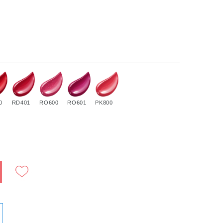
0
RD401
RO600
RO601
PK800