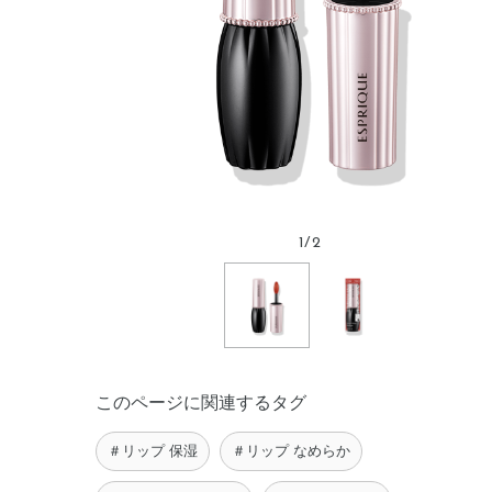
1
/
2
このページに関連するタグ
＃リップ 保湿
＃リップ なめらか