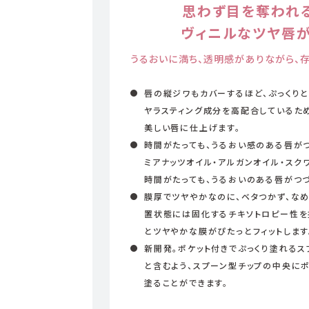
思わず目を奪われる
ヴィニルなツヤ唇
うるおいに満ち、透明感がありながら、
唇の縦ジワもカバーするほど、ぷっくり
ヤラスティング成分を高配合しているた
美しい唇に仕上げます。
時間がたっても、うるおい感のある唇がつ
ミアナッツオイル・アルガンオイル・スク
時間がたっても、うるおいのある唇がつづ
膜厚でツヤやかなのに、ベタつかず、な
置状態には固化するチキソトロピー性を
とツヤやかな膜がぴたっとフィットします
新開発。ポケット付きでぷっくり塗れるス
と含むよう、スプーン型チップの中央にポ
塗ることができます。