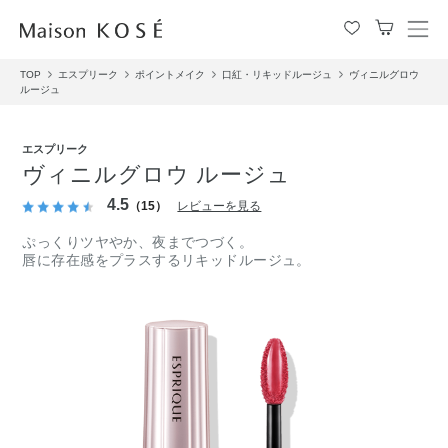
メ
ニ
TOP
エスプリーク
ポイントメイク
口紅・リキッドルージュ
ヴィニルグロウ
ュ
ルージュ
ー
を
開
エスプリーク
閉
ヴィニルグロウ ルージュ
す
4.5
る
（15）
レビューを見る
ぷっくりツヤやか、夜までつづく。
唇に存在感をプラスするリキッドルージュ。