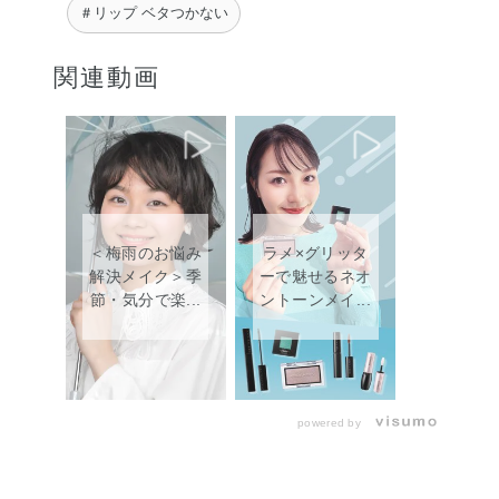
＃リップ ベタつかない
関連動画
＜梅雨のお悩み
ラメ×グリッタ
解決メイク＞季
ーで魅せるネオ
節・気分で楽...
ントーンメイ...
powered by