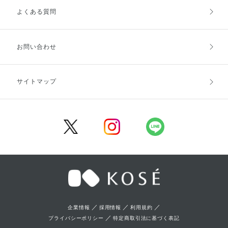
よくある質問
ご利用ガイドトップ
ご注文方法
お支払方法
送料・配送
お問い合わせ
キャンセル・返品・交換
ポイント・クーポン
サイトマップ
定期お届け便
商品レビュー
会員登録
／
／
／
企業情報
採用情報
利用規約
／
プライバシーポリシー
特定商取引法に基づく表記