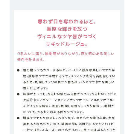
思わず目を奪われるほど、
重厚な輝きを放つ
ヴィニルなツヤ唇がつづく
リキッドルージュ。
うるおいに満ち、透明感がありながら、存在感のある美しい
発色を叶えます。
唇の縦ジワもカバーするほど、ぷっくりと膜厚な美しいツヤが持
続。膜厚なツヤが持続するツヤラスティング成分を高配合してい
るため、乾燥してシワの目立つ唇もぷっくりとツヤやかな美しい
唇に仕上げます。
時間がたっても、うるおい感のある唇がつづく。うるおいラッピン
グ成分やシアバター・マカデミアナッツオイル・アルガンオイル・
スクワランを贅沢に配合。乾燥した唇をしっかり保湿し、時間が
たっても、うるおいのある唇がつづきます。
膜厚でツヤやかなのに、ベタつかず、なめらかな塗り心地。力が
加わるとなめらかになり、静置状態には固化するチキソトロピ
ー性を採用。スムーズにのび広がるのに、唇上ではぷるんとツヤ