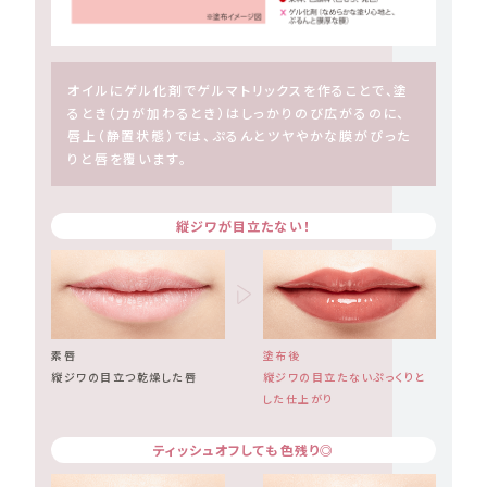
オイルにゲル化剤でゲルマトリックスを作ることで、塗
るとき（力が加わるとき）はしっかりのび広がるのに、
唇上（静置状態）では、ぷるんとツヤやかな膜がぴった
りと唇を覆います。
縦ジワが目立たない！
素唇
塗布後
縦ジワの目立つ乾燥した唇
縦ジワの目立たないぷっくりと
した仕上がり
ティッシュオフしても色残り◎