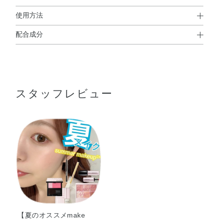
使用方法
配合成分
使用方法
トリメリト酸トリトリデシル・ポリブテン・ダイマージリ
ノレイル水添ロジン縮合物・ジフェニルジメチコン・トリ
イソステアリン酸ポリグリセリル－2・リンゴ酸ジイソス
使用方法
スタッフレビュー
テアリル・パルミチン酸デキストリン・ジメチルシリル化
シリカ・アルガニアスピノサ核油・シア脂・トコフェロー
ル・マカデミアナッツ油・BHT・DPG・（アクリル酸／ア
クリル酸アルキル（C10－30））コポリマー・（エチレン
／プロピレン）コポリマー・（パルミチン酸／エチルヘキ
サン酸）デキストリン・アルミナ・クエン酸・シリカ・ジ
付属のチップに適量をとり、
唇にのばします。
メチコン・スクワラン・ハイドロゲンジメチコン・メチコ
ン・酸化チタン・酸化鉄・黄4・赤202・赤223
【夏のオススメmake