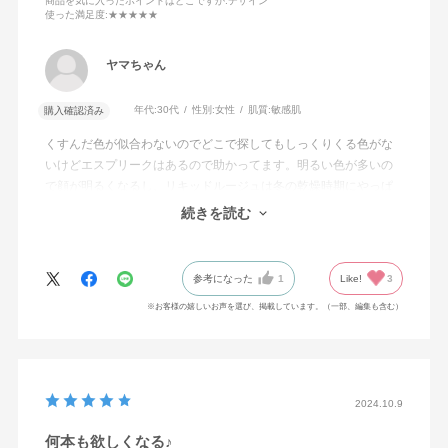
商品を気に入ったポイントはどこですか
:デザイン
使った満足度
:★★★★★
ヤマちゃん
年代:
30代
性別:
女性
肌質:
敏感肌
購入確認済み
くすんだ色が似合わないのでどこで探してもしっくりくる色がな
いけどエスプリークはあるので助かってます。明るい色が多いの
で顔が明るくなるし、リキッドルージュは冬の乾燥時期にやっぱ
りいい！小さいからポーチにおさまるのでトータル的にみていい
続きを読む
商品です。口コミが少ないからなくなったりしないか心配です。
参考になった
1
Like!
3
※お客様の嬉しいお声を選び、掲載しています。（一部、編集も含む）
2024.10.9
何本も欲しくなる♪