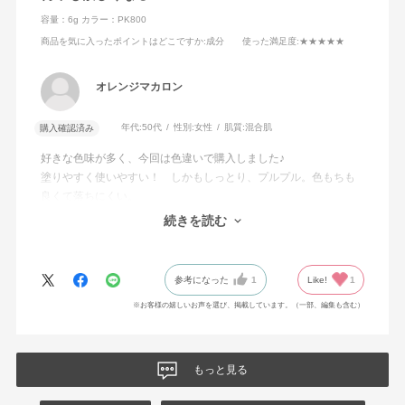
容量：6g
カラー：PK800
商品を気に入ったポイントはどこですか
:成分
使った満足度
:★★★★★
オレンジマカロン
年代:
50代
性別:
女性
肌質:
混合肌
購入確認済み
好きな色味が多く、今回は色違いで購入しました♪
塗りやすく使いやすい！ しかもしっとり、プルプル。色もちも
良くて落ちにくい。
マスクをしてても、外した時に美しさが持続しててすごいです！
続きを読む
何色も欲しくなります♪
参考になった
1
Like!
1
※お客様の嬉しいお声を選び、掲載しています。（一部、編集も含む）
もっと見る