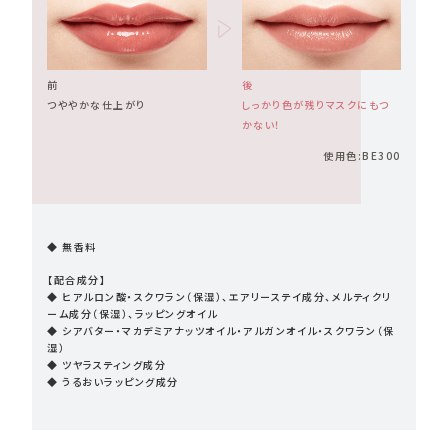
前
後
つややかな仕上がり
しっかり色が残りマスクにもつ
かない！
使用色:BE300
◆ 無香料
【配合成分】
◆ ヒアルロン酸・スクワラン（保湿）、エアリーステイ成分、メルティクリ
ーム成分（保湿）、ラッピングオイル
◆ シアバター・マカデミアナッツオイル・アルガンオイル・スクワラン（保
湿）
◆ ツヤラスティング成分
◆ うるおいラッピング成分