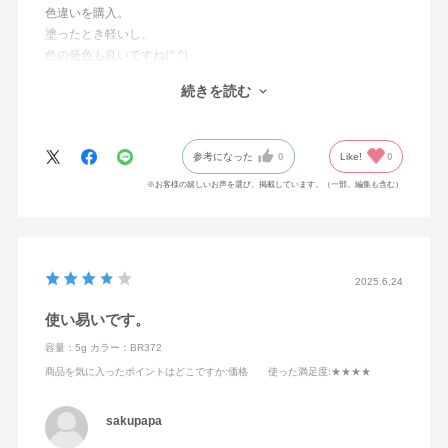
色違いを購入。
塗ったとき軽いし、
色の発色も良いですね(^.^)
若い方だけでなく
続きを読む
50代60代の年代にも
合ってると思います♪
参考になった
0
Like!
0
※お客様の嬉しいお声を選び、掲載しています。（一部、編集も含む）
2025.6.24
使い易いです。
容量：5g
カラー：BR372
商品を気に入ったポイントはどこですか
:価格
使った満足度
:★★★★
sakupapa