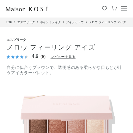
メ
ニ
TOP
エスプリーク
ポイントメイク
アイシャドウ
メロウ フィーリング アイズ
ュ
ー
を
エスプリーク
開
メロウ フィーリング アイズ
閉
す
4.6
（9）
レビューを見る
る
自分に似合うブラウンで、透明感のある柔らかな目もとが叶
うアイカラーパレット。