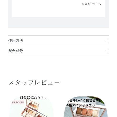
※塗布イメージ
使用方法
配合成分
使用方法
タルク・トリメリト酸トリトリデシル・合成金雲母・トリ
エチルヘキサノイン・ワセリン・ジメチコン・ホウケイ酸
（Ca／Al）・セスキイソステアリン酸ソルビタン・テアニ
使用方法
スタッフレビュー
ン・トコフェロール・パール・ヒアルロン酸Na・アミノプ
ロピルトリエトキシシラン・イソドデカン・ジメチコノー
ル・ダイヤモンド末・ラウロイルリシン・酸化スズ・水酸
化Al・水添アビエチン酸グリセリル・水添レシチン・グン
ジョウ・マイカ・酸化チタン・酸化亜鉛・酸化鉄