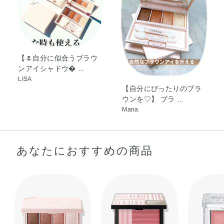
細チップで目尻から目頭へ目の際に細く入れます。
【🌷自分に似合うブラウ
ンアイシャドウ …
LISA
【自分にぴったりのブラ
ウンを♡】 ブラ …
Mana
中チップでA色をぼかすようにまぶた中央に描きます。
あなたにおすすめの商品
太チップでB色をぼかすようにアイホールのくぼみへぼかします。