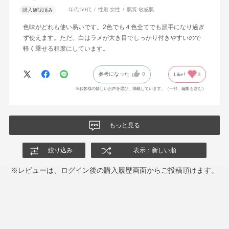
年代:
50代
性別:
女性
肌質:
敏感肌
購入確認済み
色味がどれも使い易いです。2色でも４色全てでも派手になり過ぎ
ず使えます。ただ、白はラメが大き目でしっかり付きやすいので
軽く乗せる程度にしています。
参考になった
0
Like!
3
※お客様の嬉しいお声を選び、掲載しています。（一部、編集も含む）
もっと見る
絞り込み
表示：新しい順
※レビューは、ログイン後の購入履歴画面からご投稿頂けます。