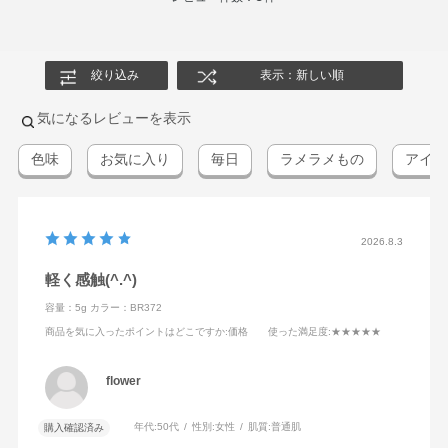
絞り込み
表示：新しい順
気になるレビューを表示
色味
お気に入り
毎日
ラメラメもの
アイシ
2026.8.3
軽く感触(^.^)
容量：5g
カラー：BR372
商品を気に入ったポイントはどこですか
:価格
使った満足度
:★★★★★
flower
年代:
50代
性別:
女性
肌質:
普通肌
購入確認済み