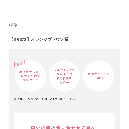
特徴
【BR372】オレンジブラウン系
ブルートリック
濃い色から
順に
※
時間がたっても
パール
で
ぼかすだけで
ヨレない
黄ぐすみを
簡単グラデ
カバー
※ブルートリックパールは、マイカ・酸化チタン。
自分の肌の色に合わせて選べ、