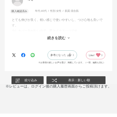
年代:
40代
性別:
女性
肌質:
混合肌
購入確認済み
とても伸びが良く、軽い感じで使いやすいし、つけ心地も良いで
す。
少しカバー力がないので、星マイナス一つです。
コンシーラーやパウダーファンデーションと一緒に使っていま
続きを読む
す。
参考になった
1
Like!
3
※お客様の嬉しいお声を選び、掲載しています。（一部、編集も含む）
絞り込み
表示：新しい順
※レビューは、ログイン後の購入履歴画面からご投稿頂けます。