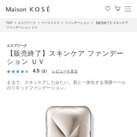
メ
ニ
TOP
エスプリーク
ベースメイク
ファンデーション
【販売終了】スキンケア
ュ
ファンデーション ＵＶ
ー
を
開
エスプリーク
閉
【販売終了】スキンケア ファンデー
す
ション ＵＶ
る
4.5
（2）
レビューを見る
まるで、スキンケアしたみたい。肌と一体化する薄膜ベール
のリキッドファンデーション。