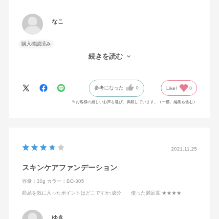
なこ
購入確認済み
サラっとしているのにきちんと肌に馴染み、ツヤツヤになりま
続きを読む
す。初めて使いましたがセールでお得に買えて良かったです。
参考になった
0
Like!
0
※お客様の嬉しいお声を選び、掲載しています。（一部、編集も含む）
2021.11.25
スキンケアファンデーション
容量：30g
カラー：BO-305
商品を気に入ったポイントはどこですか
:成分
使った満足度
:★★★★
ゆき