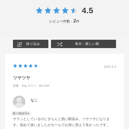
ン・BG・ジエチルアミノヒドロキシベンゾイル安息香酸ヘ
す。（ 小鼻・表情ジワの気になる部分などは、薄く仕上げ
4.5
キシル・シロキクラゲエキス・セラミド2・トコフェロー
ます。）
ル・ヒアルロン酸Na・水溶性コラーゲン・BHT・DPG・
2
レビュー件数：
件
PEG－9ポリジメチルシロキシエチルジメチコン・（ジメ
チコン／ビニルジメチコン）クロスポリマー・（ジメチコ
ン／ポリグリセリン－3）クロスポリマー・（パルミチン
絞り込み
表示：新しい順
酸／エチルヘキサン酸）デキストリン・ステアリン酸イヌ
リン・セスキイソステアリン酸ソルビタン・セルロース・
タルク・ヒドロキシステアリン酸コレステリル・ポリメチ
2022.4.2
ルシルセスキオキサン・メタクリル酸メチルクロスポリマ
ー・メチコン・ラウリルPEG－9ポリジメチルシロキシエ
ツヤツヤ
チルジメチコン・リンゴ酸ジイソステアリル・塩化Na・合
容量：30g
カラー：BO-305
成金雲母・酸化スズ・水酸化Al・フェノキシエタノール・
メチルパラベン・マイカ・酸化チタン・酸化鉄
なこ
購入確認済み
サラっとしているのにきちんと肌に馴染み、ツヤツヤになりま
す。初めて使いましたがセールでお得に買えて良かったです。