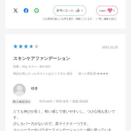
参考になった
0
Like!
0
※お客様の嬉しいお声を選び、掲載しています。（一部、編集も含む）
2021.11.25
スキンケアファンデーション
容量：30g
カラー：BO-305
商品を気に入ったポイントはどこですか
:成分
使った満足度
:★★★★
ゆき
年代:
40代
性別:
女性
肌質:
混合肌
購入確認済み
とても伸びが良く、軽い感じで使いやすいし、つけ心地も良いで
す。
少しカバー力がないので、星マイナス一つです。
コンシーラーやパウダーファンデーションと一緒に使っていま