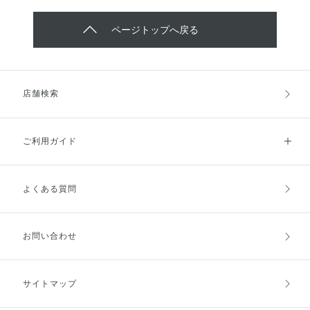
ページトップへ戻る
店舗検索
ご利用ガイド
よくある質問
ご利用ガイドトップ
ご注文方法
お支払方法
送料・配送
お問い合わせ
キャンセル・返品・交換
ポイント・クーポン
サイトマップ