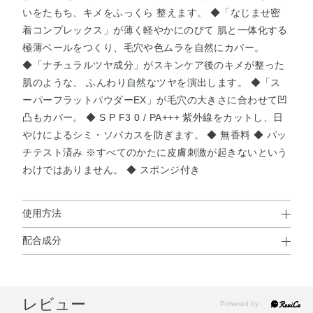
いをたもち、キメをふっくら 整えます。 ◆「なじませ密
着コンプレックス」が薄く軽やかにのびて 肌と一体化する
極薄ベールをつくり、毛穴や色ムラを自然にカバー。
◆「ナチュラルツヤ成分」がスキンケア後のキメが整った
肌のような、 ふんわり自然なツヤを演出します。 ◆「ス
ーパーフラットパウダーEX」が毛穴の大きさに合わせて凹
凸もカバー。 ◆ S P F3 0 / PA+++ 紫外線をカットし、日
やけによるシミ・ソバカスを防ぎます。 ◆ 無香料 ◆ パッ
チテスト済み ※すべてのかたに皮膚刺激が起きないという
わけではありません。 ◆ スポンジ付き
使用方法
配合成分
使用方法
トリプロピレングリコール・水・シクロメチコン・エタノ
◆化粧下地で肌をととのえたあとに、キャップをしめたま
ール・メトキシケイヒ酸エチルヘキシル・ジメチコン・イ
ま、必ず上下によく振ってからお使いください。◆スポン
レビュー
ソノナン酸イソトリデシル・ジカプリン酸PG・グリセリ
ジまたは手のひらに適量をとり、肌にムラなくのばしま