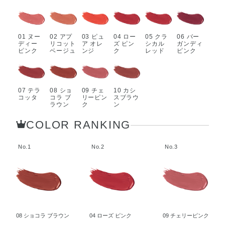
01 ヌー
02 アプ
03 ピュ
04 ロー
05 クラ
06 バー
ディー
リコット
ア オレ
ズ ピン
シカル
ガンディ
ピンク
ベージュ
ンジ
ク
レッド
ピンク
07 テラ
08 ショ
09 チェ
10 カシ
コッタ
コラ ブ
リーピン
スブラウ
ラウン
ク
ン
COLOR RANKING
No.1
No.2
No.3
08 ショコラ ブラウン
04 ローズ ピンク
09 チェリーピンク