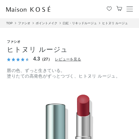
メ
ニ
TOP
ファシオ
ポイントメイク
口紅・リキッドルージュ
ヒトヌリ ルージュ
ュ
ー
を
ファシオ
開
ヒトヌリ ルージュ
閉
す
4.3
（27）
レビューを見る
る
唇の色、ずっと生きている。
塗りたての高発色がずっとつづく、ヒトヌリ ルージュ。