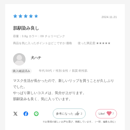
2024.11.21
肌馴染み良し
容量：3.8g
カラー：09 チェリーピンク
商品を気に入ったポイントはどこですか
:価格
使った満足度
:★★★★★
犬ハチ
年代:
50代
性別:
女性
肌質:
乾性肌
購入確認済み
マスク生活が長かったので、新しいリップを買うことが久しぶり
でした。
やっぱり新しいコスメは、気分が上がります。
肌馴染みも良く、気に入っています。
参考になった
2
Like!
7
※お客様の嬉しいお声を選び、掲載しています。（一部、編集も含む）