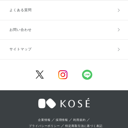
よくある質問
ご利用ガイドトップ
ご注文方法
お支払方法
送料・配送
お問い合わせ
キャンセル・返品・交換
ポイント・クーポン
サイトマップ
定期お届け便
商品レビュー
会員登録
／
／
／
企業情報
採用情報
利用規約
／
プライバシーポリシー
特定商取引法に基づく表記