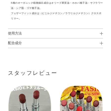
5種のオーガニック植物抽出成分はオリーブ果実油・ホホバ種子油・サフラワー
油・シア脂・ゴマ種子油。
フェザーフィット成分は（ビニルジメチコン／ラウリルジメチコン）クロスポ
リマー。
使用方法
配合成分
使用方法
ジフェニルジメチコン・デカエチルヘキサン酸ポリグリセ
●5mmくらいくり出してお使いください。
リル－10・イソドデカン・テトラエチルヘキサン酸ペンタ
●唇に定着するまで（60秒くらい）、飲食などをしないでください。
※落とすときはポイントメイクアップリムーバーのご使用をおすす
エリスリチル・トリイソステアリン酸ポリグリセリル－
めします。
スタッフレビュー
2・合成ワックス・（エイコセン／ビニルピロリドン）コ
ポリマー・（ビニルピロリドン／ヘキサデセン）コポリマ
ー・ジフェニルシロキシフェニルトリメチコン・トリエチ
ルヘキサノイン・イソステアリン酸デキストリン・キャン
デリラロウ・キャンデリラロウエステルズ・オリーブ果実
油・ゴマ種子油・サフラワー油・シア脂・トコフェロー
ル・ホホバ種子油・BHT・DPG・（エチレン／プロピレ