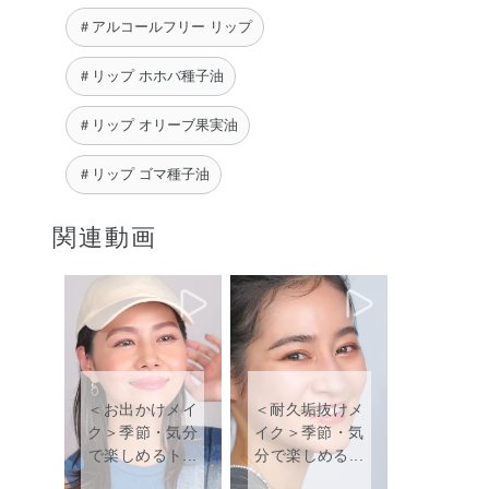
＃アルコールフリー リップ
＃リップ ホホバ種子油
＃リップ オリーブ果実油
＃リップ ゴマ種子油
関連動画
＜お出かけメイ
＜耐久垢抜けメ
ク＞季節・気分
イク＞季節・気
で楽しめるト...
分で楽しめる...