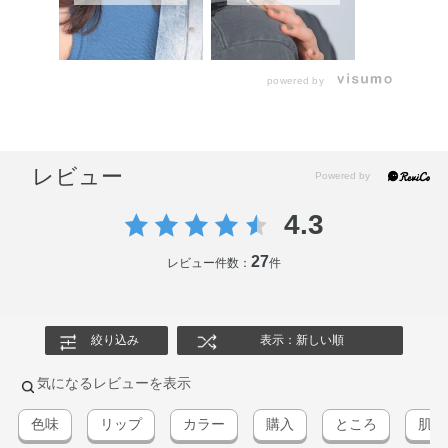
powered by
レビュー
4.3
27
レビュー件数：
件
絞り込み
表示：新しい順
気になるレビューを表示
色味
リップ
カラー
購入
ところ
肌馴