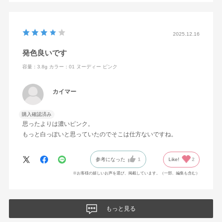
2025.12.16
発色良いです
容量：3.8g
カラー：01 ヌーディー ピンク
カイマー
購入確認済み
思ったよりは濃いピンク。
もっと白っぽいと思っていたのでそこは仕方ないですね。
参考になった
1
Like!
2
※お客様の嬉しいお声を選び、掲載しています。（一部、編集も含む）
もっと見る