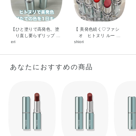
ン）コポリマー・（ビニルジメチコン／ラウリルジメチコ
ン）クロスポリマー・カルナウバロウ・ジメチコン・ジメ
チルシリル化シリカ・スクワラン・ハイドロゲンジメチコ
ン・レシチン・合成フルオロフロゴパイト・水酸化Al・炭
【ひと塗りで高発色、塗
【 美発色続く♡ファシ
り直し要らずリップ …
オ ヒトヌリ ルー …
酸Ca・酸化チタン・酸化鉄・黄4・赤202
eri
shiori
あなたにおすすめの商品