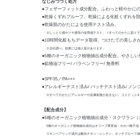
なじみつづく処方
●フェザーフィット成分配合。ふわっと軽やかに
●乾燥くずれプルーフ。乾燥による化粧くずれを
●乾燥肌のかたによる使用テスト済み。
※しっとり感やツヤ感等の使用感テスト。（すべてのかたに肌トラ
●10時間化粧もちデータ取得。つけたての美しさ
※当社調べ。効果には個人差があります。
●5種のオーガニック植物抽出成分配合。やさし
●鉱物油フリー/ パラベンフリー/ 無香料
●SPF35／PA+++
●アレルギーテスト済み/ パッチテスト済み/ ノ
※すべてのかたにアレルギーや皮膚刺激が起きない、コメド（ニキ
【配合成分】
●5種のオーガニック植物抽出成分・スクワラン（
5種のオーガニック植物抽出成分はオリーブ果実油・ホホバ種子油
スキンペアリング成分は酸化チタン・レシチン。タッチプルーフ成