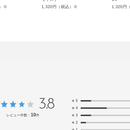
込）※
1,320円（税込）※
1,320
3.8
★
5
★
4
10
レビュー件数：
件
★
3
★
2
★
1