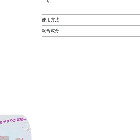
カ。
使用方法
配合成分
使用方法
水・シクロペンタシロキサン・メトキシケイヒ酸
●スキンケアで肌をととのえたあと、指先に適量
ル・PEG－9ポリジメチルシロキシエチルジメチ
リン・メチルトリメチコン・タルク・メチレンビ
ウリルPEG－9ポリジメチルシロキシエチルジメ
実油・ゴマ種子油・サフラワー油・シア脂・トコ
BHT・（アクリレーツ／アクリル酸エチルヘキ
チコン・スクワラン・ステアラルコニウムヘクト
ール酸（フィトステリル／イソステアリル／セチ
ラン・パルミチン酸オクチル・ラウリン酸ポリグリ
パイト・水酸化Al・水添ポリイソブテン・フェ