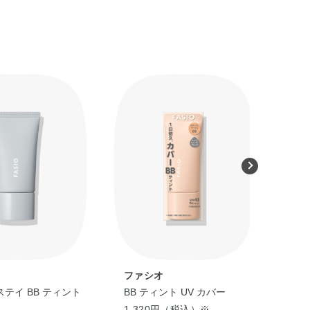
ファシオ
フ
テイ BB ティント
BB ティント UV カバー
BB
1,320円（税込）※
1,