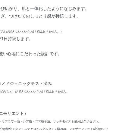
のび広がり、肌と一体化したようになじみます。
防ぎ、つけたてのしっとり感が持続します。
ブルが起きないというわけではありません。）
が1日持続します。
い使い心地にこだわった設計です。
ンコメドジェニックテスト済み
ビのもと）ができないというわけではありません。
エモリエント）
・サフラワー油・シア脂・ゴマ種子油。リッチモイスト成分はグリセリン。
分は酸化チタン・ステアロイルグルタミン酸2Na。フェザーフィット成分はシリ