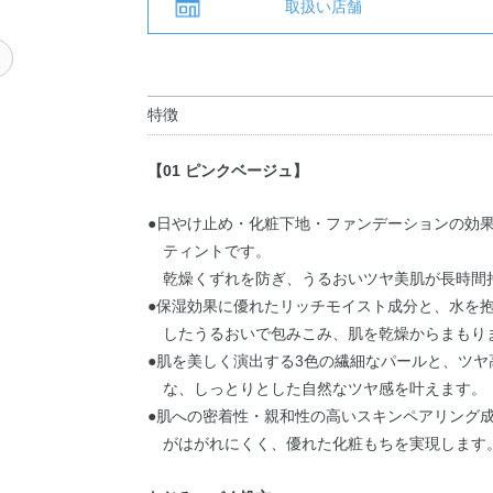
取扱い店舗
く
特徴
【01 ピンクベージュ】
●日やけ止め・化粧下地・ファンデーションの効果
ティントです。
乾燥くずれを防ぎ、うるおいツヤ美肌が長時間
●保湿効果に優れたリッチモイスト成分と、水を
したうるおいで包みこみ、肌を乾燥からまもり
●肌を美しく演出する3色の繊細なパールと、ツ
な、しっとりとした自然なツヤ感を叶えます。
●肌への密着性・親和性の高いスキンペアリング
がはがれにくく、優れた化粧もちを実現します