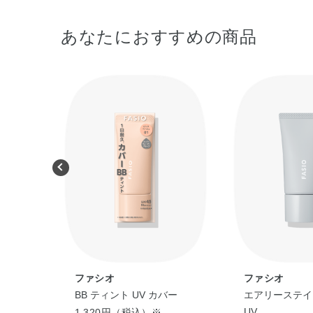
あなたにおすすめの商品
ファシオ
ファシオ
ッド Ｕ
BB ティント UV カバー
エアリーステイ 
UV
1,320円（税込）※