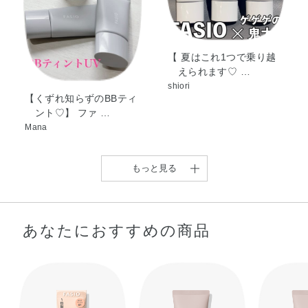
油・メドウフォーム油・BG・BHT・シリカ・ジメチコン・
スクワラン・ステアラルコニウムヘクトライト・ステアロ
イルグルタミン酸2Na・セチルPEG／PPG－10／1ジメチ
コン・タルク・テトラ（ジ－t－ブチルヒドロキシヒドロケ
【 夏はこれ1つで乗り越
えられます♡ …
イヒ酸）ペンタエリスリチル・トリエトキシカプリリルシ
shiori
ラン・ハイドロゲンジメチコン・ヒドロキシアパタイト・
【くずれ知らずのBBティ
ポリイソプレン・ポリプロピレン・メタクリル酸メチルク
ント♡】 ファ …
ロスポリマー・ラウリルPEG－9ポリジメチルシロキシエ
Mana
チルジメチコン・ラウリン酸ポリグリセリル－10・レシチ
ン・塩化Na・水酸化Al・水添レシチン・フェノキシエタノ
もっと見る
ール・マイカ・酸化チタン・酸化亜鉛・酸化鉄
あなたにおすすめの商品
今回は、春夏シーズンや