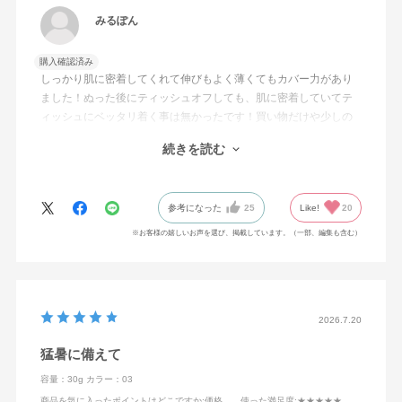
みるぽん
購入確認済み
しっかり肌に密着してくれて伸びもよく薄くてもカバー力があり
ました！ぬった後にティッシュオフしても、肌に密着していてテ
ィッシュにベッタリ着く事は無かったです！買い物だけや少しの
お出かけならこのBBクリームと粉だけで十分だと思いました！日
続きを読む
焼け止め効果の数値も高いので夏場には良いと思います！介護の
仕事で入浴介助等で汗をかく仕事ですが化粧崩れも気にならない
程度で化粧直しはしなくても1日過ごせました！肌タイプは敏感肌
参考になった
25
Like!
20
で皮脂は少ない方なのでテカリに関しては元々あまり感じないの
でそこの部分はわからないです。またマスク荒れで口周りに赤い
※お客様の嬉しいお声を選び、掲載しています。（一部、編集も含む）
プツプツが出る事がありますがこちらの商品では赤みは出ません
でした！リピートしたいと思いました！
2026.7.20
猛暑に備えて
容量：30g
カラー：03
商品を気に入ったポイントはどこですか
:価格
使った満足度
:★★★★★