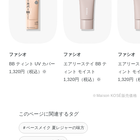
スポーツをおこなう …
KoNu
ファシオ
ファシオ
ファシオ
BB ティント UV カバー
エアリーステイ BB テ
エアリーステ
1,320円（税込）※
ィント モイスト
ィント モ
1,320円（税込）※
1,320円
※Maison KOSÉ販売価格
このページに関連するタグ
＃ベースメイク 夏レジャーの味方