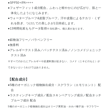
●SPF50+/PA++++
●フェザーフィット成分配合。ふわっと軽やかにのび広がり、肌と一
体化したようになじみます。
●ウォータープルーフ&皮脂プルーフ。汗や皮脂によるテカリ・くず
れを防ぎ、つけたての美しさが1日持続します。
●13時間化粧もちデータ取得
※当社調べ。個人差があります。
●鉱物油フリー／パラベンフリー
●無香料
●アレルギーテスト済み／パッチテスト済み／ノンコメドジェニック
テスト済み
※すべてのかたにアレルギーや皮虞剌激が起きない、コメド（ニキビのもと）が
できないというわけではありません。
【配合成分】
●5種のオーガニック植物抽出成分・スクワラン（エモリエント） 配
合
●ラスティングキープ成分／配合スキンペアリング成分／配合タッチ
プルーフ成分 配合
5種のオーガニック植物抽出成分はオリーブ果実油・ホホバ種子油・サフラワー