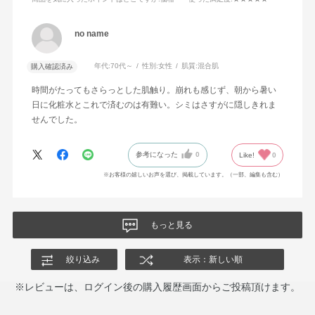
no name
年代:
70代～
性別:
女性
肌質:
混合肌
購入確認済み
時間がたってもさらっとした肌触り。崩れも感じず、朝から暑い
日に化粧水とこれで済むのは有難い。シミはさすがに隠しきれま
せんでした。
参考になった
0
Like!
0
※お客様の嬉しいお声を選び、掲載しています。（一部、編集も含む）
もっと見る
絞り込み
表示：新しい順
※レビューは、ログイン後の購入履歴画面からご投稿頂けます。