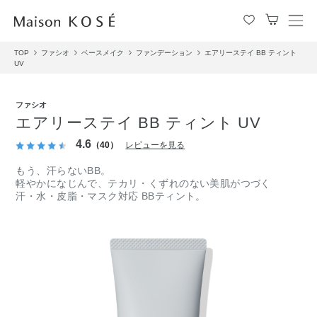
メ
ニ
TOP
ファシオ
ベースメイク
ファンデーション
エアリーステイ BB ティント
ュ
UV
ー
を
開
ファシオ
閉
エアリーステイ BB ティント UV
す
4.6
る
（40）
レビューを見る
もう、汗らないBB。
軽やかになじんで、テカリ・くずれのない美肌がつづく
汗・水・皮脂・マスク対応 BBティント。