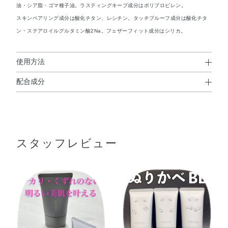
油・シア脂・ゴマ種子油。ラスティングキープ成分はポリプロピレン。
スキンペアリング成分は酸化チタン、レシチン。タッチプルーフ成分は酸化チタ
ン・ステアロイルグルタミン酸2Na。フェザーフィット成分はシリカ。
使用方法
配合成分
使用方法
水・シクロメチコン・メトキシケイヒ酸エチルヘキシル・
●スキンケアで肌をととのえたあと、指先に適量をとり、顔全体にム
メチルトリメチコン・エタノール・イソノナン酸イソトリ
ラなく均一にのばします。
デシル・PEG－9ポリジメチルシロキシエチルジメチコ
スタッフレビュー
ン・ジエチルアミノヒドロキシベンゾイル安息香酸ヘキシ
ル・メチレンビスベンゾトリアゾリルテトラメチルブチル
フェノール・ジステアルジモニウムヘクトライト・パルミ
チン酸オクチル・ビスエチルヘキシルオキシフェノールメ
トキシフェニルトリアジン・ポリメチルシルセスキオキサ
ン・オリーブ果実油・ゴマ種子油・サフラワー油・シア
脂・シロキクラゲエキス・トコフェロール・ホホバ種子