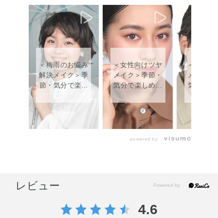
＜梅雨のお悩み
＜女性向けツヤ
＜男性向
解決メイク＞季
メイク＞季節・
メイク＞
節・気分で楽...
気分で楽しめ...
気分で楽し
powered by
レビュー
4.6