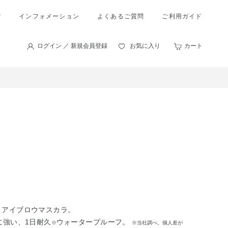
索
インフォメーション
よくあるご質問
ご利用ガイド
ログイン ／ 新規会員登録
お気に入り
カート
、アイブロウマスカラ。
に強い、1日耐久
ウォータープルーフ。
※
※当社調べ。個人差が