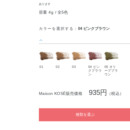
あります
容量 4g
全5色
カラーを選択する：
04 ピンクブラウン
01
02
03
04 ピン
05 オリ
クブラウ
ーブブラ
ン
ウン
935円
Maison KOSÉ販売価格
（税込）
種類を選ぶ