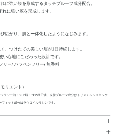
すれに強い膜を形成するタッチプルーフ成分配合。
ずれに強い膜を形成します。
のび広がり、肌と一体化したようになじみます。
強く、つけたての美しい眉が1日持続します。
い使い心地にこだわった設計です。
リー/ パラベンフリー/ 無香料
エモリエント）
サフラワー油・シア脂・ゴマ種子油、皮脂プルーフ成分はトリメチルシロキシケ
ーフィット成分はラウロイルリシンです。