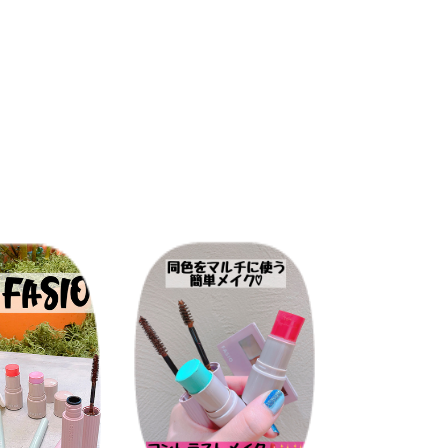
イソドデカン・タルク・ジステアルジモニウムヘ
●眉毛の根もとから毛先に向かって、ブラシでと
チルクロスポリマー・ナイロン－12・シリカ・
※ペンシルタイプやパウダータイプのアイブロウ
ン・イソステアロイル加水分解コラーゲン・オリ
種子油・パンテノール・ヒアルロン酸ヒドロキシ
リン酸・イソステアリン酸デキストリン・ジステ
ワラン・トリメチルシロキシケイ酸・メチコン・
ン・グンジョウ・酸化チタン・酸化鉄