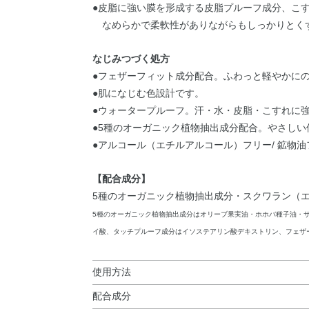
●皮脂に強い膜を形成する皮脂プルーフ成分、こ
なめらかで柔軟性がありながらもしっかりとく
なじみつづく処方
●フェザーフィット成分配合。ふわっと軽やかに
●肌になじむ色設計です。
●ウォータープルーフ。汗・水・皮脂・こすれに
●5種のオーガニック植物抽出成分配合。やさし
●アルコール（エチルアルコール）フリー/ 鉱物油フ
【配合成分】
5種のオーガニック植物抽出成分・スクワラン（
5種のオーガニック植物抽出成分はオリーブ果実油・ホホバ種子油・
イ酸、タッチプルーフ成分はイソステアリン酸デキストリン、フェザ
使用方法
配合成分
使用方法