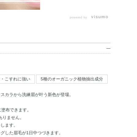
powered by
脂・こすれに強い
5種のオーガニック植物抽出成分
マスカラから洗練眉が叶う新色が登場。
に塗布できます。
ありません。
ーします。
ングした眉毛が1日中つづきます。