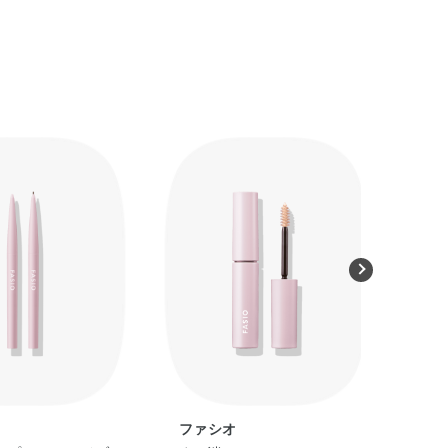
ファシオ
コ