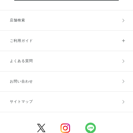
店舗検索
ご利用ガイド
よくある質問
ご利用ガイドトップ
ご注文方法
お支払方法
送料・配送
お問い合わせ
キャンセル・返品・交換
ポイント・クーポン
サイトマップ
定期お届け便
商品レビュー