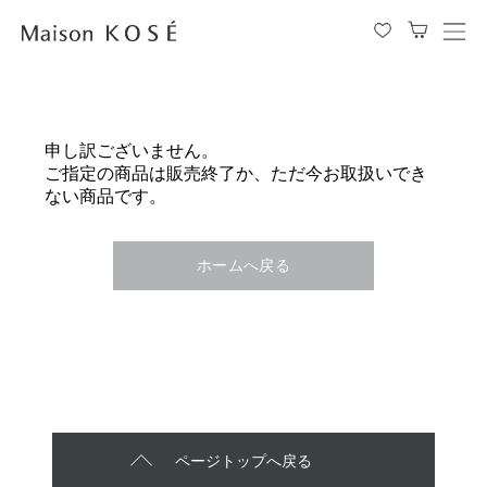
メ
ニ
ュ
ー
を
申し訳ございません。
開
ご指定の商品は販売終了か、ただ今お取扱いでき
閉
ない商品です。
す
る
ホームへ戻る
ページトップへ戻る