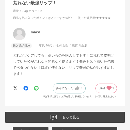
荒れない最強リップ！
容量：3.4g
カラー：2
商品を気に入ったポイントはどこですか
:成分
使った満足度
:★★★★★
maco
年代:
40代
性別:
女性
肌質:
混合肌
購入確認済み
どれだけケアしても、高いものを購入してもすぐに荒れて皮剥け
していた私がこれなら問題なく使えます！発色も落ち着いた色味
でベタつかない！口紅が使えない、リップ難民の私がおすすめし
ます！
参考になった
0
Like!
3
※お客様の嬉しいお声を選び、掲載しています。（一部、編集も含む）
もっと見る