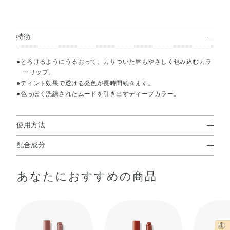
特徴
●とろけるようにうるおって、カサついた唇もやさしく包み込むカラ
ーリップ。
●ティント効果で透ける発色が長時間続きます。
●色っぽく洗練されたムードを引き出すディープカラー。
使用方法
配合成分
使用方法
マカデミア種子油・トリ（カプリル酸／カプリン酸）グリ
●2～3mmくらいくり出してお使いください。
あなたにおすすめの商品
セリル・トリイソステアリン酸ポリグリセリル－2・ポリ
ブテン・水添ポリイソブテン・ダイマージリノール酸ダイ
使用上の注意
マージリノレイルビス（ベヘニル／イソステアリル／フィ
トステリル）・リンゴ酸ジイソステアリル・合成ワック
●出しすぎると折れることがありますので、ご注意くださ