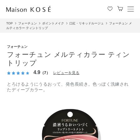
メ
ニ
TOP
フォーチュン
ポイントメイク
口紅・リキッドルージュ
フォーチュン メ
ュ
ルティカラー ティントリップ
ー
を
開
フォーチュン
閉
フォーチュン メルティカラー ティン
す
トリップ
る
4.9
（7）
レビューを見る
とろけるようにうるおって、発色長続き。色っぽく洗練され
たディープカラー。