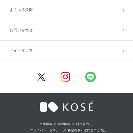
よくある質問
ご利用ガイドトップ
ご注文方法
お支払方法
送料・配送
お問い合わせ
キャンセル・返品・交換
ポイント・クーポン
サイトマップ
定期お届け便
商品レビュー
会員登録
／
／
／
企業情報
採用情報
利用規約
／
プライバシーポリシー
特定商取引法に基づく表記