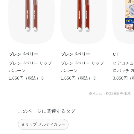
ス・ラウロイルグルタミン酸ジ（フィトステリル／オクチ
い。
ルドデシル）・パラフィン・マイクロクリスタリンワック
ス・カニナバラ果実油・シア脂・ジパルミチン酸アスコル
ビル・トコフェロール・ヒマワリ種子油・ホホバ種子油・
ラベンダー油・トリ酢酸テトラステアリン酸スクロース・
ポリリシノレイン酸ポリグリセリル－6・ミツロウ・フェ
ノキシエタノール・メチルパラベン・香料・マイカ・酸化
チタン・酸化鉄・黄4・青1・赤202・赤223
ブレンドベリー
ブレンドベリー
CT
ブレンドベリー リップ
ブレンドベリー リップ
ヒアロチュ
バルーン
バルーン
ロパッチ 2
1,650円（税込）※
1,650円（税込）※
＞
3,850円
※Maison KOSÉ販売価格
このページに関連するタグ
＃リップ メルティカラー