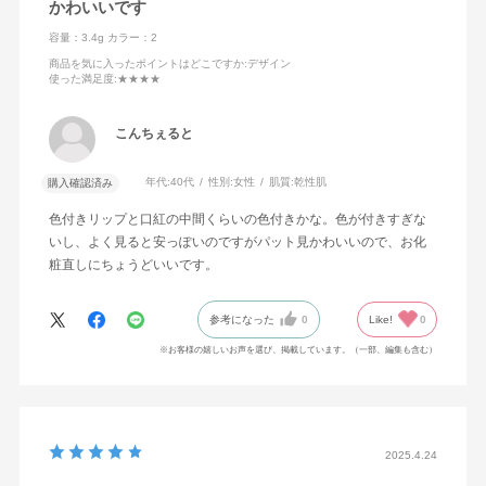
かわいいです
容量：3.4g
カラー：2
商品を気に入ったポイントはどこですか
:デザイン
使った満足度
:★★★★
こんちぇると
年代:
40代
性別:
女性
肌質:
乾性肌
購入確認済み
色付きリップと口紅の中間くらいの色付きかな。色が付きすぎな
いし、よく見ると安っぽいのですがパット見かわいいので、お化
粧直しにちょうどいいです。
参考になった
0
Like!
0
※お客様の嬉しいお声を選び、掲載しています。（一部、編集も含む）
2025.4.24