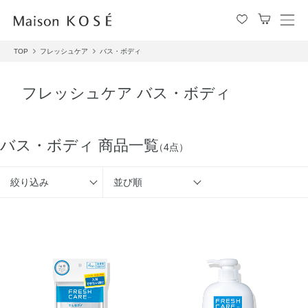
メ
ニ
TOP
フレッシュケア
バス・ボディ
ュ
ー
を
フレッシュケア バス・ボディ
開
閉
す
る
バス・ボディ 商品一覧
（4点）
絞り込み
並び順