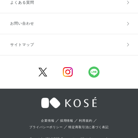
よくある質問
ご利用ガイドトップ
ご注文方法
お支払方法
送料・配送
お問い合わせ
キャンセル・返品・交換
ポイント・クーポン
サイトマップ
定期お届け便
商品レビュー
会員登録
／
／
／
企業情報
採用情報
利用規約
／
プライバシーポリシー
特定商取引法に基づく表記