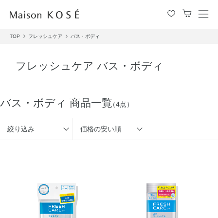
メ
ニ
TOP
フレッシュケア
バス・ボディ
ュ
ー
を
フレッシュケア バス・ボディ
開
閉
す
る
バス・ボディ 商品一覧
（4点）
絞り込み
価格の安い順