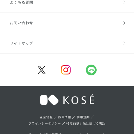
よくある質問
ご利用ガイドトップ
ご注文方法
お支払方法
送料・配送
お問い合わせ
キャンセル・返品・交換
ポイント・クーポン
サイトマップ
定期お届け便
商品レビュー
会員登録
／
／
／
企業情報
採用情報
利用規約
／
プライバシーポリシー
特定商取引法に基づく表記