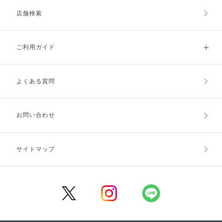
店舗検索
ご利用ガイド
よくある質問
ご利用ガイドトップ
ご注文方法
お支払方法
送料・配送
お問い合わせ
キャンセル・返品・交換
ポイント・クーポン
サイトマップ
定期お届け便
商品レビュー
会員登録