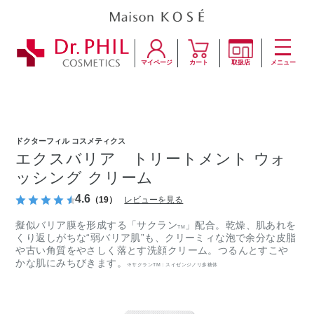
マイページ
カート
取扱店
メニュー
ドクターフィル コスメティクス
エクスバリア トリートメント ウォ
ッシング クリーム
4.6
（19）
レビューを見る
擬似バリア膜を形成する「サクラン
」配合。乾燥、肌あれを
TM
くり返しがちな“弱バリア肌”も、クリーミィな泡で余分な皮脂
や古い角質をやさしく落とす洗顔クリーム。つるんとすこや
かな肌にみちびきます。
※サクランTM：スイゼンジノリ多糖体