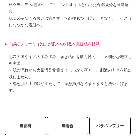
サクラン
や抱水性エモリエントオイルといった保湿成分を厳選配
™
合。
肌に必要なうるおいは逃さず、洗顔後もつっぱることなく、しっとり
しなやかな素肌へ。
「繊細クリーミィ泡」が肌への刺激＆負担感を軽減
毛穴の奥やキメのすみずみに届き汚れを取り除く、キメ細かな泡立ち
を実現。
・肌の汚れから大気汚染物質までしっかり落とし、刺激のもとを肌に
残しません。
・泡を肌の上で転がすだけで、摩擦負担なくすっきりと洗い上げま
す。
無香料
無着色
パラベンフリー