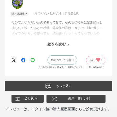
年代:
60代
性別:
女性
肌質:
乾性肌
購入確認済み
サンプルいただいたので使ってみて、その日のうちに定期購入し
ました！洗ったあとの感動！乾燥肌の私は、今まで、肌に優しい
タイプをいろいろ使っても、洗顔後パサッ！ってなっていたの
に、これはつるんとしていました！スッキリ洗い上がるのに、そ
続きを読む
のあとお肌がつるん！今までこういうのなかったので嬉しいです
ね。
参考になった
0
Like!
1
※お客様の嬉しいお声を選び、掲載しています。（一部、編集も含む）
もっと見る
絞り込み
表示：新しい順
※レビューは、ログイン後の購入履歴画面からご投稿頂けます。