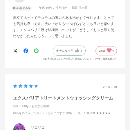
年代:
50代
性別:
女性
肌質:
混合肌
購入確認済み
泡立てネットでモコモコの弾力のある泡がすぐ作れます。とって
も気持ち良いです。洗い上がりもつっぱらずとても良いと思いま
す。エクスバリア歴は結構長いのですが「どうしてもっと早く使
わなかったんだろう」って思いました。
参考になった
1
Like!
0
※お客様の嬉しいお声を選び、掲載しています。（一部、編集も含む）
2025.3.10
エクスバリアトリートメントウォッシングクリーム
容量：140g（お得な定期便）
商品を気に入ったポイントはどこですか
:価格
使った満足度
:★★★★★
リコリコ