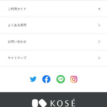
ご利用ガイド
よくある質問
ご利用ガイドトップ
ご注文方法
お支払方法
送料・配送
お問い合わせ
キャンセル・返品・交換
ポイント・クーポン
サイトマップ
定期お届け便
商品レビュー
会員登録