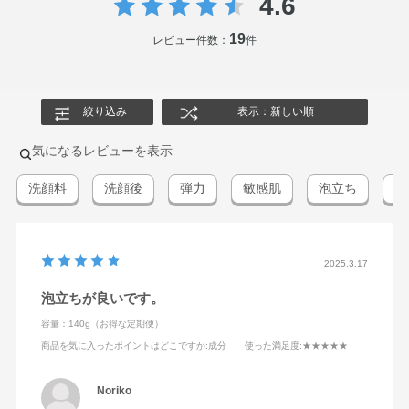
4.6
19
レビュー件数：
件
絞り込み
表示：新しい順
気になるレビューを表示
洗顔料
洗顔後
弾力
敏感肌
泡立ち
痒
2025.3.17
泡立ちが良いです。
容量：140g（お得な定期便）
商品を気に入ったポイントはどこですか
:成分
使った満足度
:★★★★★
Noriko