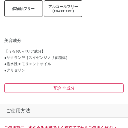
アルコールフリー
鉱物油フリー
（ｴﾁﾙｱﾙｺｰﾙﾌﾘｰ）
美容成分
【うるおいバリア成分】
●サクラン
［スイゼンジノリ多糖体］
™
●抱水性エモリエントオイル
●グリセリン
配合全成分
ご使用方法
ご使用前に、水やぬるま湯でよく泡立ててからご使用ください。