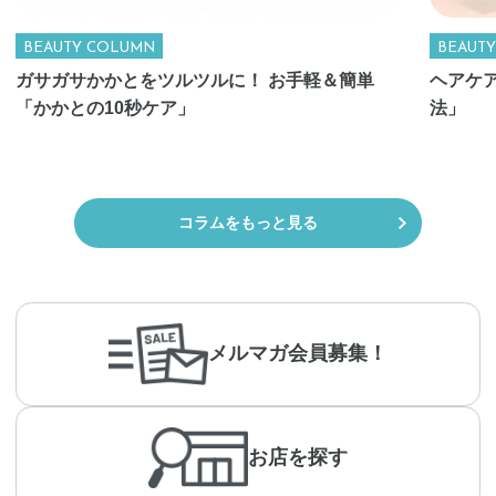
BEAUTY COLUMN
BEAUT
ガサガサかかとをツルツルに！ お手軽＆簡単
ヘアケ
「かかとの10秒ケア」
法」
コラムをもっと見る
メルマガ会員募集！
お店を探す