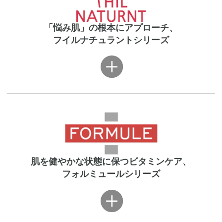
「悩み肌」の根本にアプローチ、
乳液
美容液マスク
モイスチュアライザー
フイルナチュラントシリーズ
スキンケア
パウダー
クレンジング
化粧水
洗顔
アクネオを一覧で見る
肌を健やかな状態に保つビタミンケア、
美容液
クリーム
フォルミュールシリーズ