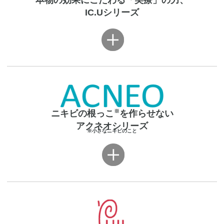
本物の効果にこだわる「美療」の力、
IC.Uシリーズ
美容液
クリーム
UVケア
ボディケア
保湿ケア
化粧水
美容液／マスク
※
ニキビの根っこ
を作らせない
アクネオシリーズ
パーツケア
※小さなニキビのこと
クリーム
エクスバリアを一覧で見る
IC.Uを一覧で見る
洗顔
化粧水