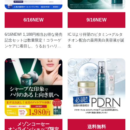
6/16NEW
9/16NEW
6/16NEW! 1,188円相当お得な発売
IC.Uより待望のビタミン×グルタ
記念セットは数量限定！コラーゲ
チオン配合の薬用美白美容液が誕
ンケアに着目し、うるおうハリ肌
生
へ。肌あれケア×エイジングケア
を叶る薬用化粧水が誕生
メゾンコーセー
送料無料
オンラインショップ限定