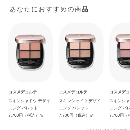
合成フルオロフロゴパイト・タルク・トリメリト酸トリト
●適量をとり、目もとに塗布します。
あなたにおすすめの商品
リデシル・ジメチコン・セルロース・ホウケイ酸（Ca／
Al）・トリエチルヘキサノイン・ワセリン・乳酸セチル・
ジフェニルシロキシフェニルトリメチコン・ジメチコンク
ロスポリマー・アストロカリウムムルムル種子脂・ゼニア
オイ花／葉／茎エキス・ダマスクバラ花エキス・ツバキ種
子油・トコフェロール・プロリン・マツリカ花エキス・レ
モン果実エキス・BG・（HDI／トリメチロールヘキシルラ
クトン）クロスポリマー・（ジメチコン／ビニルトリメチ
ルシロキシケイ酸）クロスポリマー・（ビニルジメチコン
／メチコンシルセスキオキサン）クロスポリマー・（ビニ
ルジメチコン／ラウリルジメチコン）クロスポリマー・ア
ルミナ・イソドデカン・エタノール・キサンタンガム・シ
コスメデコルテ
コスメデコルテ
コスメデコ
リカ・ジステアリン酸Al・スクワラン・ステアリルジメチ
スキンシャドウ デザイ
スキンシャドウ デザイ
スキンシャ
コン・セスキイソステアリン酸ソルビタン・トリ（カプリ
ニング パレット
ニング パレット
ニング パ
ル酸／カプリン酸）グリセリル・トリイソステアリン酸イ
7,700円（税込）※
7,700円（税込）※
7,700円
ソプロピルチタン・ハイドロゲンジメチコン・パラフィ
ン・マイクロクリスタリンワックス・ミネラルオイル・メ