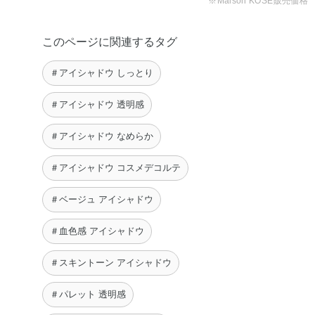
※Maison KOSÉ販売価格
タクリル酸メチルクロスポリマー・ラウリルポリグリセリ
ル－3ポリジメチルシロキシエチルジメチコン・安息香酸
このページに関連するタグ
アルキル（C12－15）・酸化スズ・水・水酸化Al・水添ポ
リ（C6－20オレフィン）・水添レシチン・クロルフェネシ
＃アイシャドウ しっとり
ン・フェノキシエタノール・香料・オキシ塩化ビスマス・
グンジョウ・コンジョウ・マイカ・酸化チタン・酸化亜
＃アイシャドウ 透明感
鉛・酸化鉄
＃アイシャドウ なめらか
＃アイシャドウ コスメデコルテ
＃ベージュ アイシャドウ
＃血色感 アイシャドウ
＃スキントーン アイシャドウ
＃パレット 透明感