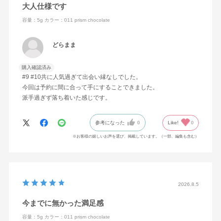
大人仕様です
容量：5g
カラー：011 prism chocolate
どらまま
購入確認済み
#9 #10共に人気過ぎて出会い縁なしでした。
今回は予約に間に合って手にすることできました。
派手過ぎず落ち着いた感じです。
参考になった
0
Like!
0
※お客様の嬉しいお声を選び、掲載しています。（一部、編集も含む）
2026.8.5
今までに無かった満足感
容量：5g
カラー：011 prism chocolate