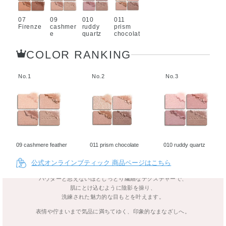
07
09
010
011
Firenze
cashmer
ruddy
prism
e
quartz
chocolat
feather
e
COLOR RANKING
SKIN SHADOW
No.1
No.2
No.3
肌と血色感の延長線上にある色彩、
にじみ出るような艶、影までも輝きを秘める透明感。
ただ目もとを彩るのではなく、肌や骨格を美しく魅せ、
一人ひとりの個性ある美を引き立てる。
そんなコスメデコルテのメイクアップフィロソフィーを体現する
4色アイシャドウパレットが完成しました。
09 cashmere feather
011 prism chocolate
010 ruddy quartz
パレットで見たままの美しさを超えて、
肌にのせたときに最も美しく発色。
公式オンラインブティック 商品ページはこちら
透明感が重なり合う、やわらかな深みと立体感、あふれ出す品格。
パウダーと思えないほどしっとり繊細なテクスチャーで、
肌にとけ込むように陰影を操り、
洗練された魅力的な目もとを叶えます。
表情や佇まいまで気品に満ちてゆく、印象的なまなざしへ。