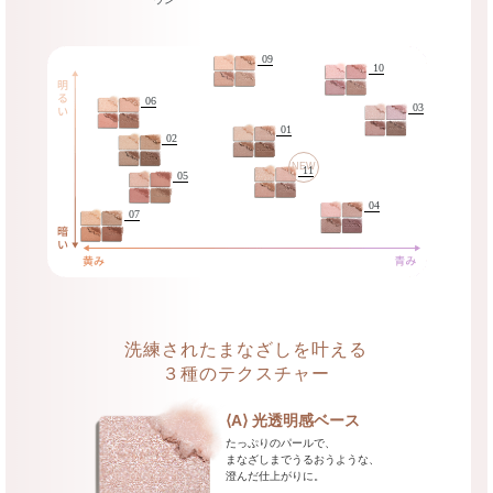
ブラウン
09
10
06
03
01
02
NEW
11
05
04
07
洗練されたまなざしを叶える
３種のテクスチャー
02 little teddy bear
02 little teddy bear
05 Tailored Tweed
05 Tailored Tweed
01 Rosy Brown
01 Rosy Brown
06 fruit bijou
06 fruit bijou
04 Ballerina
04 Ballerina
03 Wisteria
03 Wisteria
07 Firenze
07 Firenze
09
09
10
10
01
02
03
03
04
05
06
07
09
10
⟨A⟩ 光透明感ベース
cashmere feather
Tailored Tweed
little teddy bear
Rosy Brown
ruddy quartz
fruit bijou
Ballerina
Wisteria
Wisteria
Firenze
透き通るローズの血色感が肌に
透き通るローズの血色感が肌に
肌をやさしく抱擁するような
肌をやさしく抱擁するような
フィレンツェの街を思わせる
フィレンツェの街を思わせる
cashmere feather
cashmere feather
端正に仕立てたマットな
端正に仕立てたマットな
優美な物語を奏でる
優美な物語を奏でる
果汁が煌めくような
果汁が煌めくような
ruddy quartz
ruddy quartz
透明感あふれる
透明感あふれる
とけ込むベージュブラウンパレット
とけ込むベージュブラウンパレット
レディッシュベージュパレット
レディッシュベージュパレット
イエローベージュパレット
イエローベージュパレット
ボルドーベージュパレット
ボルドーベージュパレット
コーラルベージュパレット
コーラルベージュパレット
オレンジブラウンパレット
オレンジブラウンパレット
藤色のベージュパレット
藤色のベージュパレット
たっぷりのパールで、
柔らかな光と立体感で彩る
柔らかな光と立体感で彩る
クリスタルのような
クリスタルのような
まなざしまでうるおうような、
a色：みずみずしい煌めきのホワイトウィステリア
a色：煌めきを丁寧に紡いだアイシーピンク
a色：肌に輝きをとかすアイボリー
a色：甘く煌めくジュエルフルーツ
a色：煌めきに満ちたゴールデンアイボリー
a色：ピュアな輝きを放つソフトベージュ
a色：純粋無垢なペールピンク
上質な血色感を漂わすダスティピンク
上質な血色感を漂わすダスティピンク
ミュートベージュ
ミュートベージュ
a色：みずみずしい煌めきのホワイトウィステリア
a色：煌めきを丁寧に紡いだアイシーピンク
a色：肌に輝きをとかすアイボリー
a色：甘く煌めくジュエルフルーツ
a色：煌めきに満ちたゴールデンアイボリー
a色：ピュアな輝きを放つソフトベージュ
a色：純粋無垢なペールピンク
澄んだ仕上がりに。
b色：幻想的に煌めく主役のウィステリア
b色：やわらかな赤みが織りなすオレンジベージュ
b色：花の色気がにじむロージーベージュ
b色：潤むような艶のピーチベージュ
b色：記憶が輝き出すようなアンバーベージュ
b色：甘くとろけるキャメルベージュ
b色：儚く繊細なピンクダスティベージュ
b色：幻想的に煌めく主役のウィステリア
b色：やわらかな赤みが織りなすオレンジベージュ
b色：花の色気がにじむロージーベージュ
b色：潤むような艶のピーチベージュ
b色：記憶が輝き出すようなアンバーベージュ
b色：甘くとろけるキャメルベージュ
b色：儚く繊細なピンクダスティベージュ
a色:やさしい光で包み込むライトベージュ
a色:ローズクォーツのような輝きを宿した淡いピン