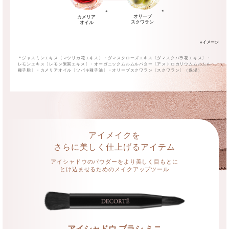
※
※
オリーブ
カメリア
スクワラン
オイル
※イメージ
＊ジャスミンエキス〔マツリカ花エキス〕・ダマスクローズエキス〔ダマスクバラ花エキス〕・
レモンエキス〔レモン果実エキス〕・オーガニックムルムルバター〔アストロカリウムムルムル
種子脂〕・カメリアオイル〔ツバキ種子油〕・オリーブスクワラン〔スクワラン〕（保湿）
アイメイクを
さらに美しく仕上げるアイテム
アイシャドウのパウダーをより美しく目もとに
とけ込ませるためのメイクアップツール
アイシャドウ ブラシ ミニ