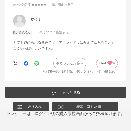
使った満足度
:★★★★★
購入用途
:自分用
ゆう子
年代:
60代
性別:
女性
購入確認済み
とても褒められる新色です。アイシャドウは夜まで落ちることも
なくやっぱりいいですね。
参考になった
0
Like!
0
※お客様の嬉しいお声を選び、掲載しています。（一部、編集も含む）
もっと見る
絞り込み
表示：新しい順
※レビューは、ログイン後の購入履歴画面からご投稿頂けます。