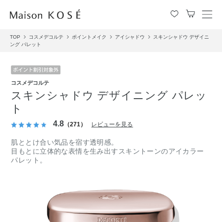
メ
ニ
TOP
コスメデコルテ
ポイントメイク
アイシャドウ
スキンシャドウ デザイニ
ュ
ング パレット
ー
を
開
閉
コスメデコルテ
す
スキンシャドウ デザイニング パレッ
る
ト
4.8
（271）
レビューを見る
肌ととけ合い気品を宿す透明感。
目もとに立体的な表情を生み出すスキントーンのアイカラー
パレット。