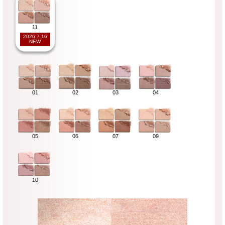
11
2026.7.16
NEW
01
03
04
02
05
06
07
09
10