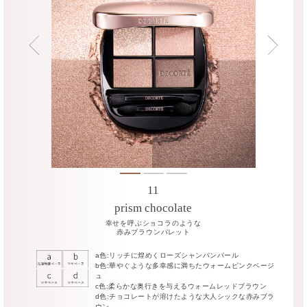
11
11
11
prism chocolate
prism chocolate
prism chocolate
幸せを呼ぶショコラのような
幸せを呼ぶショコラのような
赤みブラウンパレット
赤みブラウンパレット
a色:リッチに煌めくローズシャンパンパール
a色:リッチに煌めくローズシャンパンパール
b色:華やぐような多幸感に満ちたウォームピンクベ
b色:華やぐような多幸感に満ちたウォームピンクベージ
ージュ
ュ
c色:柔らかな奥行きを与えるウォームレッドブラウ
c色:柔らかな奥行きを与えるウォームレッドブラウン
ン
d色:チョコレートが溶けたような大人シックな赤みブラ
d色:チョコレートが溶けたような大人シックな赤み
ウン