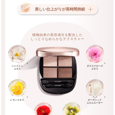
美しい仕上がりが長時間持続
植物由来の美容成分を配合した
しっとりなめらかなテクスチャー
※
※
ジャスミン
ダマスクローズ
エキス
エキス
※
※
レモンエキス
オーガニック
ムルムルバター