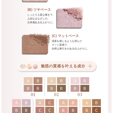
c色：濡れたように艶めくレディッシュモーヴ
c色：スタイリッシュなベージュレッド
c色：香り立つように色づくロージーブラウン
c色：いきいきと艶めくアプリコット
c色：麗しく鮮やかなコッパー
c色：繊細に艶めくテンダーベージュ
c色：シックで知的なモーヴベージュ
a色:ローズクォーツのような輝きを宿した淡いピンク
a色:やさしい光で包み込むライトベージュ
c色：濡れたように艶めくレディッシュモーヴ
c色：スタイリッシュなベージュレッド
c色：香り立つように色づくロージーブラウン
c色：いきいきと艶めくアプリコット
c色：麗しく鮮やかなコッパー
c色：繊細に艶めくテンダーベージュ
c色：シックで知的なモーヴベージュ
b色:なめらかな光沢艶のあるシアーベージュ
ク
d色：華やかさを引き立てるウッディブラウン
d色：トラッドに纏うライトブラウン
d色：やわらかな光を秘めたウォームブラウン
d色：繊細に輝くジューシーなプラムブラウン
d色：夕焼けととけ合うブリックブラウン
d色：やさしく見つめるディープブラウン
d色：幻想へと誘うボルドーブラウン
b色:上気したような血色感のあるダスティピンク
b色:なめらかな光沢艶のあるシアーベージュ
d色：華やかさを引き立てるウッディブラウン
d色：トラッドに纏うライトブラウン
d色：やわらかな光を秘めたウォームブラウン
d色：繊細に輝くジューシーなプラムブラウン
d色：夕焼けととけ合うブリックブラウン
d色：やさしく見つめるディープブラウン
d色：幻想へと誘うボルドーブラウン
c色:羽のようにふんわりと淡く彩るウォームベージ
b色:上気したような血色感のあるダスティピンク
⟨B⟩ ツヤベース
c色:朝露をまとったような彩りを放つウォームローズ
c色:羽のようにふんわりと淡く彩るウォームベージュ
ュ
c色:朝露をまとったような彩りを放つウォームロー
d色:肌に溶けこむような奥行きのあるピンクベージュ
d色:軽やかに陰影を描けるグレイッシュベージュ
しっとり上質な輝きで、
d色:軽やかに陰影を描けるグレイッシュベージュ
ズ
上品なまなざしの、
d色:肌に溶けこむような奥行きのあるピンクベージ
立体感ある仕上がりに。
ュ
⟨C⟩ マットベース
湿度を感じるような澄んだ
マット質感で、
自然な奥行きがある仕上がりに。
魅惑の質感を叶える成分