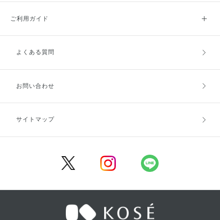
ご利用ガイド
よくある質問
ご利用ガイドトップ
ご注文方法
お支払方法
送料・配送
お問い合わせ
キャンセル・返品・交換
ポイント・クーポン
サイトマップ
定期お届け便
商品レビュー
会員登録