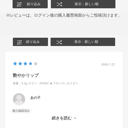
絞り込み
表示：新しい順
※レビューは、ログイン後の購入履歴画面からご投稿頂けます。
絞り込み
表示：新しい順
2026.7.27
艶やかリップ
容量：3.3g
カラー：PK882 ★フローズンネクター
あの子
購入確認済み
潤いがよくてコスパよくてお色もよくて
続きを読む
とても気にいりました。