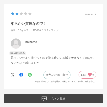
2026.6.18
柔らかい質感なので！
容量：3.3g
カラー：RD480 ミスティフィグ
no name
購入確認済み
思っていたより濃くつくので塗る時の力加減を考えなくてはなら
ないかなと感じました。
参考になった
0
Like!
0
※お客様の嬉しいお声を選び、掲載しています。（一部、編集も含む）
もっと見る