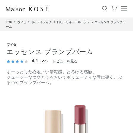
メ
ニ
TOP
ヴィセ
ポイントメイク
口紅・リキッドルージュ
エッセンス プランプバ
ュ
ーム
ー
を
開
ヴィセ
閉
エッセンス プランプバーム
す
4.1
る
（27）
レビューを見る
すーっとした心地よい清涼感、とろける感触。
ジューシーなつやとうるおいでボリューミィな唇に導く、ぷ
るつやプランプバーム。