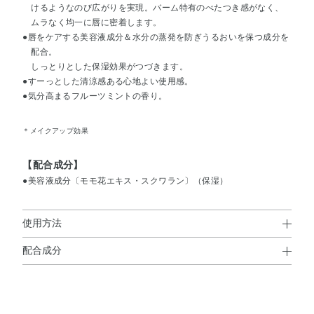
けるようなのび広がりを実現。バーム特有のべたつき感がなく、
ムラなく均一に唇に密着します。
●唇をケアする美容液成分＆水分の蒸発を防ぎうるおいを保つ成分を
配合。
しっとりとした保湿効果がつづきます。
●すーっとした清涼感ある心地よい使用感。
●気分高まるフルーツミントの香り。
＊メイクアップ効果
【配合成分】
●美容液成分〔モモ花エキス・スクワラン〕（保湿）
使用方法
配合成分
使用方法
ダイマージリノール酸ダイマージリノレイルビス（ベヘニ
●とてもやわらかな口紅です。
ル／イソステアリル／フィトステリル）・リンゴ酸ジイソ
1mm程度くり出してお使いください。
※清涼感が苦手な方はご使用をお控えください。