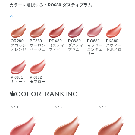
カラーを選択する：
RO680 ダスティプラム
OR280
BE380
RD480
RO680
RO681
PK880
スコッチ
ウーロン
ミスティ
ダスティ
★フロー
スウィー
オレンジ
ベージュ
フィグ
プラム
ズンチェ
トポメロ
リー
PK881
PK882
ミュート
★フロー
ピーチ
ズンネク
ター
COLOR RANKING
No.1
No.2
No.3