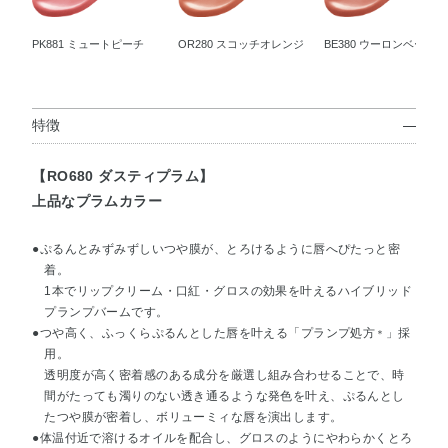
PK881 ミュートピーチ
OR280 スコッチオレンジ
BE380 ウーロンベージュ
特徴
【RO680 ダスティプラム】
上品なプラムカラー
●ぷるんとみずみずしいつや膜が、とろけるように唇へぴたっと密
着。
1本でリップクリーム・口紅・グロスの効果を叶えるハイブリッド
プランプバームです。
●つや高く、ふっくらぷるんとした唇を叶える「プランプ処方
」採
＊
用。
透明度が高く密着感のある成分を厳選し組み合わせることで、時
間がたっても濁りのない透き通るような発色を叶え、ぷるんとし
たつや膜が密着し、ボリューミィな唇を演出します。
●体温付近で溶けるオイルを配合し、グロスのようにやわらかくとろ