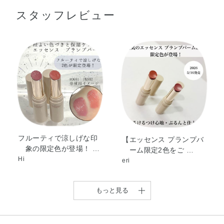
ステアリル・ビスジグリセリルポリアシルアジペート－
スタッフレビュー
2・デカイソステアリン酸ポリグリセリル－10・トリイソ
ステアリン酸ポリグリセリル－2・ジイソステアリン酸ポ
リグリセリル－3・ポリブテン・トリメリト酸トリトリデ
シル・ダイマージリノール酸ジオクチルドデシル・パラフ
ィン・マイクロクリスタリンワックス・トコフェロール・
モモ花エキス・BG・（エチレン／プロピレン）コポリマ
ー・（セバシン酸／イソパルミチン酸）ジグリセリル・オ
クチルドデカノール・カプリル酸グリセリル・ジイソステ
アリン酸ポリグリセリル－2・ジステアルジモニウムヘク
トライト・スクワラン・プロパンジオール・メントール・
メントキシプロパンジオール・合成ワックス・水・炭酸プ
フルーティで涼しげな印
【エッセンス プランプバ
象の限定色が登場！ …
ーム限定2色をご …
ロピレン・香料・酸化チタン・酸化鉄・黄5・赤202・赤
Hi
eri
227
もっと見る