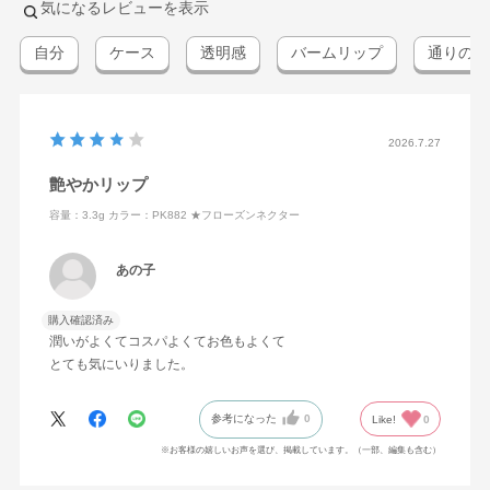
気になるレビューを表示
自分
ケース
透明感
バームリップ
通りのつ
2026.7.27
艶やかリップ
容量：3.3g
カラー：PK882 ★フローズンネクター
あの子
購入確認済み
潤いがよくてコスパよくてお色もよくて
とても気にいりました。
参考になった
0
Like!
0
※お客様の嬉しいお声を選び、掲載しています。（一部、編集も含む）