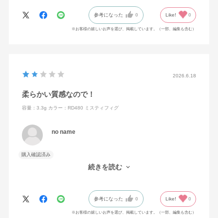
参考になった
0
Like!
0
※お客様の嬉しいお声を選び、掲載しています。（一部、編集も含む）
2026.6.18
柔らかい質感なので！
容量：3.3g
カラー：RD480 ミスティフィグ
no name
購入確認済み
思っていたより濃くつくので塗る時の力加減を考えなくてはなら
続きを読む
ないかなと感じました。
参考になった
0
Like!
0
※お客様の嬉しいお声を選び、掲載しています。（一部、編集も含む）