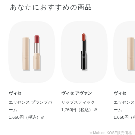
あなたにおすすめの商品
【1本で3役✨口紅・グロ
【微熱でとろけるプラン
ス・リップクリー …
プリップ】 皆 …
kaho
sari
ヴィセ
ヴィセ アヴァン
ヴィセ
エッセンス プランプバ
リップスティック
エッセンス
ーム
1,760円（税込）※
ーム
1,650円（税込）※
1,650円
【Visée大人気のプランパ
ーからバーム …
※Maison KOSÉ販売価格