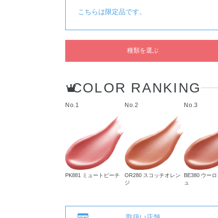
こちらは限定品です。
種類を選ぶ
COLOR RANKING
No.1
No.2
No.3
PK881 ミュートピーチ
OR280 スコッチオレン
BE380 ウー
ジ
ュ
取扱い店舗