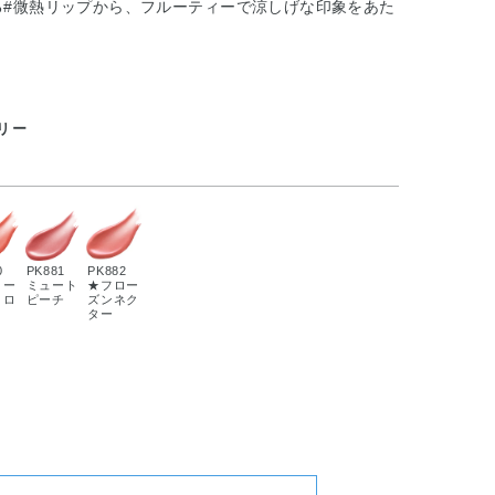
る#微熱リップから、フルーティーで涼しげな印象をあた
ェリー
0
PK881
PK882
ィー
ミュート
★フロー
メロ
ピーチ
ズンネク
ター
）