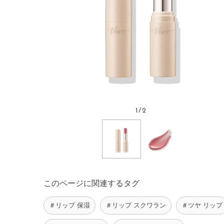
1
/
2
このページに関連するタグ
＃リップ 保湿
＃リップ スクワラン
＃ツヤ リップ