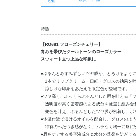
特徴
【RO681 フローズンチェリー】
青みを帯びたクールトーンのローズカラー
スウィート且つ上品な印象に
●ぷるんとみずみずしいツヤ膜が、とろけるよう
1本でリップクリーム・口紅・グロスの効果を
涼しげな印象をあたえる限定色が登場です。
●ツヤ高く、ふっくらぷるんとした唇を叶える「
透明度が高く密着感のある成分を厳選し組み合
発色を叶え、ぷるんとしたツヤ膜が密着し、ボ
●体温付近で溶けるオイルを配合し、グロスのよ
特有のべたつき感がなく、ムラなく均一に唇に
●唇をケアする美容液成分＆水分の蒸発を防ぎう