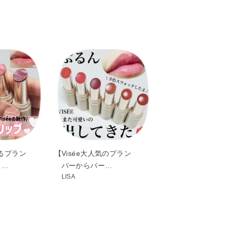
クトライト・スクワラン・プロパンジオール・メントー
・水・炭酸プロピレン・香料・酸化チタン・酸化鉄・青
るプラン
【Visée大人気のプラン
 …
パーからバー…
LISA