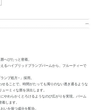
に唇へぴたっと密着。
叶えるハイブリッドプランプバームから、フルーティーで
プランプ処方
」採用。
＊
わせることで、時間がたっても濁りのない透き通るような
リューミィな唇を演出します。
うにやわらかくとろけるようなのび広がりを実現。バーム
密着します。
るおいを保つ成分を配合。