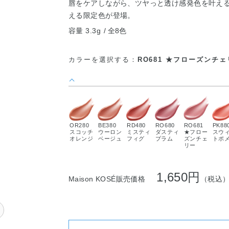
唇をケアしながら、ツヤっと透け感発色を叶え
える限定色が登場。
容量 3.3g
全8色
カラーを選択する：
RO681 ★フローズンチ
OR280
BE380
RD480
RO680
RO681
PK88
スコッチ
ウーロン
ミスティ
ダスティ
★フロー
スウ
オレンジ
ベージュ
フィグ
プラム
ズンチェ
トポ
リー
1,650円
Maison KOSÉ販売価格
（税込