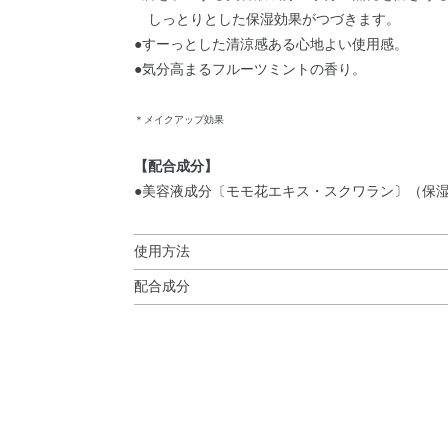
しっとりとした保湿効果がつづきます。
●すーっとした清涼感ある心地よい使用感。
●気分高まるフルーツミントの香り。
＊メイクアップ効果
【配合成分】
●美容液成分〔モモ花エキス・スクワラン〕（保
使用方法
配合成分
使用方法
ダイマージリノール酸ダイマージリノレイルビス
●とてもやわらかな口紅です。
酸ジイソステアリル・ビスジグリセリルポリアシ
1mm程度くり出してお使いください。
－10・トリイソステアリン酸ポリグリセリル－2
※清涼感が苦手な方はご使用をお控えください。
トリメリト酸トリトリデシル・ダイマージリノー
リンワックス・トコフェロール・モモ花エキス・
酸／イソパルミチン酸）ジグリセリル・オクチル