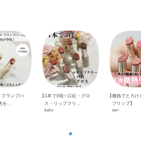
酸ポリグリセリル－2・ジステアルジモニウムヘ
ル・メントキシプロパンジオール・合成ワックス
1・赤202
 プランプバ
【1本で3役✨口紅・グロ
【微熱でとろけ
色を…
ス・リップクリ…
プリップ】
kaho
sari