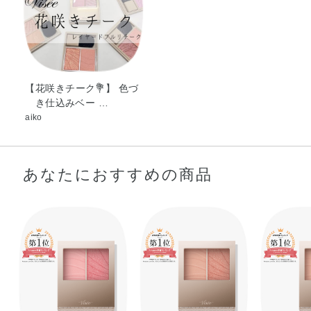
ジメチコン・イソドデカン・エチルセルロース・エチルヘ
キサン酸セチル・オクチルドデカノール・クエン酸Na・ジ
メチコノール・スクワラン・テトラエチルヘキサン酸ペン
タエリスリチル・トリエチルヘキサノイン・ハイドロゲン
ジメチコン・合成ワックス・酸化スズ・水・水酸化Al・フ
【花咲きチーク💐】 色づ
き仕込みベー …
ェノキシエタノール・グンジョウ・マイカ・酸化チタン・
aiko
酸化亜鉛・酸化鉄・黄4・赤202・赤226
あなたにおすすめの商品