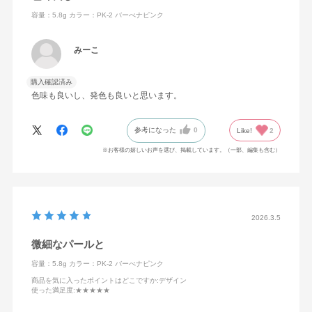
容量：5.8g
カラー：PK-2 バーべナピンク
みーこ
購入確認済み
色味も良いし、発色も良いと思います。
参考になった
0
Like!
2
※お客様の嬉しいお声を選び、掲載しています。（一部、編集も含む）
2026.3.5
微細なパールと
容量：5.8g
カラー：PK-2 バーべナピンク
商品を気に入ったポイントはどこですか
:デザイン
使った満足度
:★★★★★