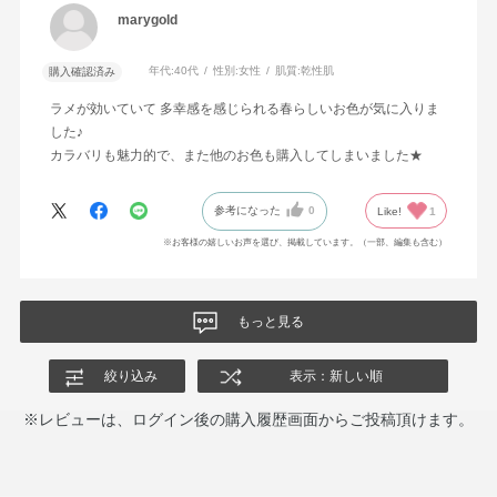
marygold
年代:
40代
性別:
女性
肌質:
乾性肌
購入確認済み
ラメが効いていて 多幸感を感じられる春らしいお色が気に入りま
した♪
カラバリも魅力的で、また他のお色も購入してしまいました★
参考になった
0
Like!
1
※お客様の嬉しいお声を選び、掲載しています。（一部、編集も含む）
もっと見る
絞り込み
表示：新しい順
※レビューは、ログイン後の購入履歴画面からご投稿頂けます。