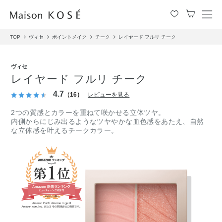
メ
ニ
TOP
ヴィセ
ポイントメイク
チーク
レイヤード フルリ チーク
ュ
ー
を
ヴィセ
開
レイヤード フルリ チーク
閉
す
4.7
（16）
レビューを見る
る
2つの質感とカラーを重ねて咲かせる立体ツヤ。
内側からにじみ出るようなツヤやかな血色感をあたえ、自然
な立体感を叶えるチークカラー。