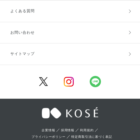
よくある質問
ご利用ガイドトップ
ご注文方法
お支払方法
送料・配送
お問い合わせ
キャンセル・返品・交換
ポイント・クーポン
サイトマップ
定期お届け便
商品レビュー
会員登録
／
／
／
企業情報
採用情報
利用規約
／
プライバシーポリシー
特定商取引法に基づく表記