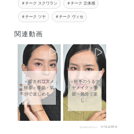
＃チーク スクワラン
＃チーク 立体感
＃チーク ツヤ
＃チーク ヴィセ
関連動画
＜愛されコスメ
＜秋冬のうるツ
特集＞季節・気
ヤメイク＞季
分で楽しめる...
節・気分で楽
し...
powered by