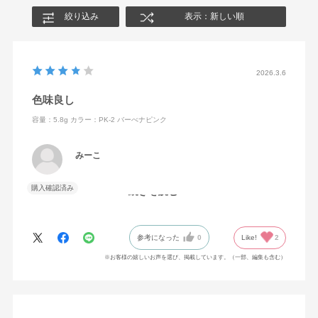
絞り込み
表示：新しい順
2026.3.6
色味良し
容量：5.8g
カラー：PK-2 バーべナピンク
みーこ
購入確認済み
続きを読む
色味も良いし、発色も良いと思います。
参考になった
0
Like!
2
※お客様の嬉しいお声を選び、掲載しています。（一部、編集も含む）