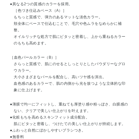
●異なる2つの質感のカラーを採用。
［色づき仕込みベース（A）］
もちっと質感で、弾力のあるマットな淡色カラー。
頬全体にベースで仕込むことで、毛穴や色ムラをなめらかに補
整。
オイルリッチな処方で肌にピタッと密着し、上から重ねるカラー
のもちも高めます。
［血色パールカラー（B）］
さらっと質感で、肌にのせるとしっとりとしたパウダリーなグロ
ウカラー。
大小さまざまなパールを配合し、高いツヤ感を演出。
血色感のあるカラーで、肌の内側から光を放つような立体的な印
象に仕上げます。
●薄膜で均一にフィットし、重ねても厚塗り感や粉っぽさ、白膜感の
ない、クリアで美しい仕上がりを叶えます。
●化粧もちを高めるスキンフィット成分配合。
肌にピタッと密着し、つけたての美しい仕上がりが持続します。
●ふわっと自然にぼかしやすいブラシつき。
●無香料