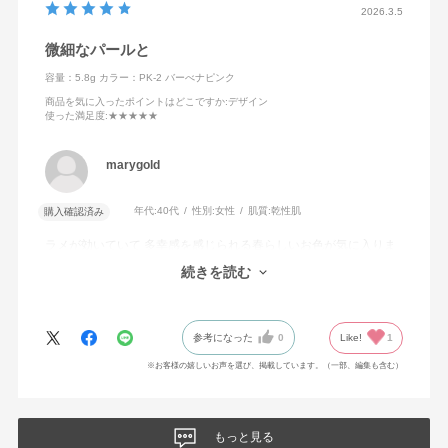
2026.3.5
微細なパールと
容量：5.8g
カラー：PK-2 バーべナピンク
商品を気に入ったポイントはどこですか
:デザイン
使った満足度
:★★★★★
marygold
年代:
40代
性別:
女性
肌質:
乾性肌
購入確認済み
ラメが効いていて 多幸感を感じられる春らしいお色が気に入りま
した♪
続きを読む
カラバリも魅力的で、また他のお色も購入してしまいました★
参考になった
0
Like!
1
※お客様の嬉しいお声を選び、掲載しています。（一部、編集も含む）
もっと見る