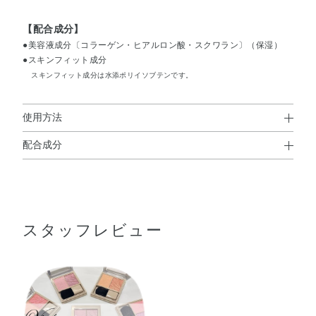
【配合成分】
●美容液成分〔コラーゲン・ヒアルロン酸・スクワラン〕（保湿）
●スキンフィット成分
スキンフィット成分は水添ポリイソブテンです。
使用方法
配合成分
使用方法
ジメチコン・ホウケイ酸（Ca／Al）・合成フルオロフロゴ
●A、Bの順でお使いください。
パイト・PET・窒化ホウ素・シリカ・水添ポリイソブテ
Aを指で頬全体にのせてから、Bをブラシに適量含ませ、手の甲で
色のつき具合をみてから、血色感と立体感をあたえたい部分に重
ン・ジカプリン酸PG・ワセリン・ミネラルオイル・（ジメ
ねてください。
スタッフレビュー
チコン／ビニルジメチコン）クロスポリマー・タルク・デ
シルテトラデカノール・リンゴ酸ジイソステアリル・ナイ
※Aはやわらかいスフレベースです。
ロン－12・トコフェロール・ヒアルロン酸Na・水溶性コラ
表面を一方向に軽くすべらせるようにやさしくおとりください。
ーゲン・DPG・（PEG－15／ラウリルジメチコン）クロス
ポリマー・（ビニルジメチコン／ラウリルジメチコン）ク
ロスポリマー・アミノプロピルトリエトキシシラン・アモ