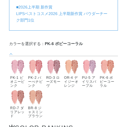
■2026上半期 新作賞
LIPSベストコスメ2026 上半期新作賞 パウダーチー
ク部門1位
カラーを選択する：
PK-6 ポピーコーラル
PK-1 ピ
PK-2 バ
RO-3 ロ
OR-4 デ
PU-5 ア
PK-6 ポ
オニーピ
ーべナピ
ーズモー
イジーオ
イリスパ
ピーコー
ンク
ンク
ヴ
レンジ
ープル
ラル
RD-7 ダ
BR-8 ジ
リアレッ
ャスミン
ド
ブラウン