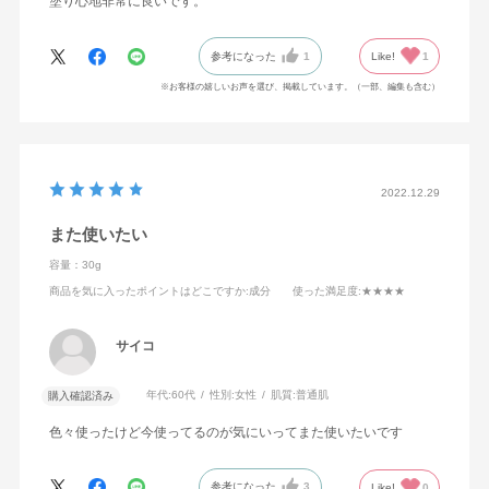
塗り心地非常に良いです。
参考になった
1
Like!
1
※お客様の嬉しいお声を選び、掲載しています。（一部、編集も含む）
2022.12.29
また使いたい
容量：30g
商品を気に入ったポイントはどこですか
:成分
使った満足度
:★★★★
サイコ
年代:
60代
性別:
女性
肌質:
普通肌
購入確認済み
色々使ったけど今使ってるのが気にいってまた使いたいです
参考になった
3
Like!
0