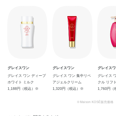
チレングリコール、トリ2－エチルヘキサン酸グリセリ
ル、濃グリセリン、セトステアリルアルコール、ベヘニル
アルコール、ジペンタエリトリット脂肪酸エステル
（1）、ワセリン、グリコシルトレハロース・水添デンプ
ン分解物混合溶液、グリセリン脂肪酸エステル、アスタキ
サンチンH、アセロラエキス（A）、グリシン、サクシニル
アテロコラーゲン液、ノバラエキス、ヒアルロン酸ナトリ
ウム（2）、ブリエラスチン、メドウフォーム油、加水分
解コラーゲン末、加水分解ヒアルロン酸、水溶性コラーゲ
ン液（A）、天然ビタミンE、N－ステアロイル－N－メチ
ルタウリンナトリウム、アクリル酸・メタクリル酸アルキ
グレイスワン
グレイスワン
グレイスワ
ル共重合体、キサンタンガム、ジカプリン酸プロピレング
グレイス ワン ディープ
グレイス ワン 集中リペ
グレイス 
リコール、スクワラン、トリ（カプリル・カプリン酸）グ
ホワイト ミルク
アジェルクリーム
クル リフ
リセリル、メチルポリシロキサン、モノオレイン酸ポリオ
1,188円（税込）※
1,320円（税込）※
1,760円
キシエチレンソルビタン（20E．O．）、モノパルミチン
酸ソルビタン、リン酸一水素ナトリウム、リン酸二水素ナ
※Maison KOSÉ販売価格
トリウム、水酸化ナトリウム、エチルパラベン、フェノキ
シエタノール、メチルパラベン、香料、カラメル