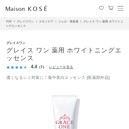
メ
ニ
TOP
グレイスワン
スキンケア
ジェル・美容液
グレイス ワン 薬用 ホワイトニ
ュ
ングエッセンス
ー
を
開
グレイスワン
閉
グレイス ワン 薬用 ホワイトニングエ
す
ッセンス
る
4.4
（7）
レビューを見る
濃くなるシミ対策に！集中美白エッセンス [医薬部外品]