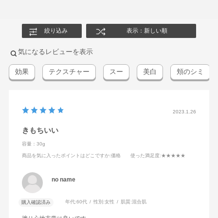
絞り込み
表示：新しい順
気になるレビューを表示
効果
テクスチャー
スー
美白
頬のシミ
2023.1.26
きもちいい
容量：30g
商品を気に入ったポイントはどこですか
:価格
使った満足度
:★★★★★
no name
年代:
60代
性別:
女性
肌質:
混合肌
購入確認済み