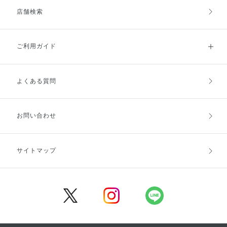
店舗検索
ご利用ガイド
よくある質問
ご利用ガイドトップ
ご注文方法
お支払方法
送料・配送
お問い合わせ
キャンセル・返品・交換
ポイント・クーポン
サイトマップ
定期お届け便
商品レビュー
会員登録