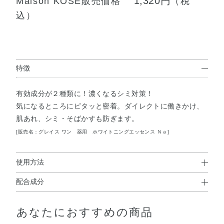
1,320円
Maison KOSÉ販売価格
（税
込）
特徴
有効成分が２種類に！濃くなるシミ対策！
気になるところにピタッと密着。ダイレクトに働きかけ、
肌あれ、シミ・そばかすも防ぎます。
[販売名：グレイス ワン 薬用 ホワイトニングエッセンス Ｎａ]
使用方法
配合成分
使用方法
L－アスコルビン酸2－グルコシド※、酢酸DL－α－トコフ
●お手入れの最後に適量をとり、目もとや口もとなど、気
あなたにおすすめの商品
ェロール※、 精製水、ジプロピレングリコール、1，3－ブ
になる部分を中心になじませてください。