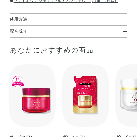
◆
グレイス ワン 薬用リンクル リペアジェル：1,870円（税込）
使用方法
配合成分
使用方法
ナイアシンアミド
、
※
●洗顔のあと、指先にパール粒2～3個くらいの量をとり、あご・両
あなたにおすすめの商品
精製水、ジプロピレングリコール、1，3－ブチレングリコ
頬・鼻・ひたいの5ヶ所においてから、よくなじませるように顔・
首すじまでムラなくのばします。そのあと、手のひら全体で顔を
ール、濃グリセリン、エタノール、メドウフォーム油、ポ
おおうようにやさしくハンドプレスします。
リエチレングリコール・デシルテトラデセス－20・ヘキサ
●他のスキンケアアイテムと一緒に使用することもできます。
メチレンジイソシアネート共重合体、ジカプリン酸プロピ
レングリコール、ポリオキシエチレングリセリン（26E．
O．）、アスタキサンチンH、アセチル化ヒアルロン酸ナト
リウム、ツバキ油、ノバラエキス、バラエキス、ヒアルロ
ン酸ナトリウム（2）、加水分解コラーゲン末、加水分解
ヒアルロン酸、水溶性コラーゲン液（A）、天然ビタミン
E、2－エチルヘキサン酸セチル、N－ステアロイル－N－
メチルタウリンナトリウム、アクリル酸・メタクリル酸ア
ルキル共重合体、グリセリン脂肪酸エステル、ジグリセリ