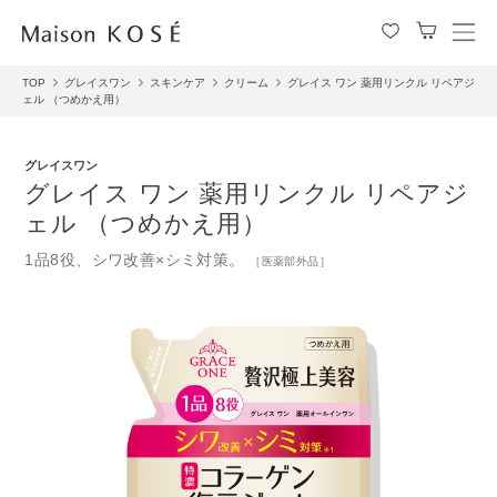
メ
ニ
TOP
グレイスワン
スキンケア
クリーム
グレイス ワン 薬用リンクル リペアジ
ュ
ェル （つめかえ用）
ー
を
開
グレイスワン
閉
グレイス ワン 薬用リンクル リペアジ
す
ェル （つめかえ用）
る
1品8役、シワ改善×シミ対策。
［医薬部外品］