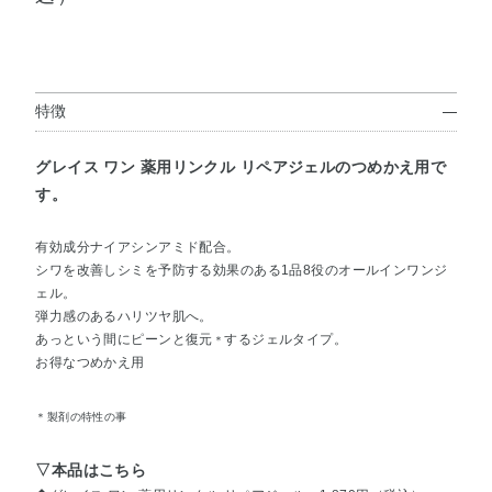
特徴
グレイス ワン 薬用リンクル リペアジェルのつめかえ用で
す。
有効成分ナイアシンアミド配合。
シワを改善しシミを予防する効果のある1品8役のオールインワンジ
ェル。
弾力感のあるハリツヤ肌へ。
あっという間にピーンと復元
するジェルタイプ。
＊
お得なつめかえ用
＊製剤の特性の事
▽本品はこちら