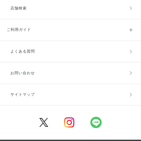
店舗検索
ご利用ガイド
よくある質問
ご利用ガイドトップ
ご注文方法
お支払方法
送料・配送
お問い合わせ
キャンセル・返品・交換
ポイント・クーポン
サイトマップ
定期お届け便
商品レビュー
会員登録