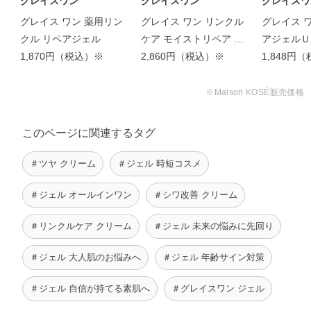
グレイスワン
グレイスワン
グレイスワ
ン、ジブチルヒドロキシトルエン、ジペンタエリトリット
グレイス ワン 薬用リン
グレイス ワン リンクル
グレイス 
脂肪酸エステル（1）、セトステアリルアルコール、トリ
クル リペアジェル
ケア モイストリペア ジ
アジェルＵ
（カプリル・カプリン酸）グリセリル、ベヘニルアルコー
1,870円（税込）※
ェルクリームEX （つめ
2,860円（税込）※
1,848円
ル、メチルポリシロキサン、モノパルミチン酸ソルビタ
かえ用）
ン、ラウリン酸カリウム、リン酸一水素ナトリウム、リン
※Maison KOSÉ販売価格
酸二水素ナトリウム、植物性スクワラン、水酸化ナトリウ
ム、フェノキシエタノール、メチルパラベン、香料、カラ
このページに関連するタグ
メル
＃ツヤ クリーム
＃ジェル 時短コスメ
※；有効成分 無印；その他の成分
＃ジェル オールインワン
＃シワ改善 クリーム
＃リンクルケア クリーム
＃ジェル 未来の悩みに先回り
＃ジェル 大人肌のお悩みへ
＃ジェル 年齢サイン対策
＃ジェル 自信が持てる素肌へ
＃グレイスワン ジェル