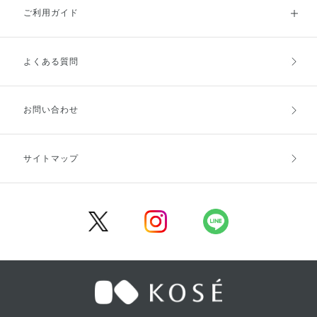
ご利用ガイド
よくある質問
ご利用ガイドトップ
ご注文方法
お支払方法
送料・配送
お問い合わせ
キャンセル・返品・交換
ポイント・クーポン
サイトマップ
定期お届け便
商品レビュー
会員登録