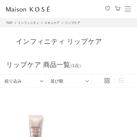
メ
ニ
TOP
インフィニティ
スキンケア
リップケア
ュ
ー
を
インフィニティ リップケア
開
閉
す
る
リップケア 商品一覧
（1点）
絞り込み
並び順