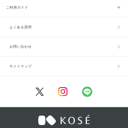
ご利用ガイド
よくある質問
ご利用ガイドトップ
ご注文方法
お支払方法
送料・配送
お問い合わせ
キャンセル・返品・交換
ポイント・クーポン
サイトマップ
定期お届け便
商品レビュー
会員登録