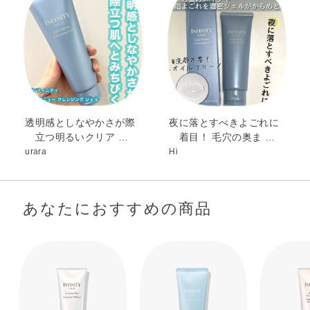
（アクリレーツ／アクリル酸アルキル（C10－30））クロ
スポリマー・カルボマー・キサンタンガム・クエン酸・コ
コイルメチルタウリンNa・シクロヘキサン－1，4－ジカル
ボン酸ビスエトキシジグリコール・フェノキシエタノー
ル・香料・カラメル
透明感としなやかさが際
夜に落とすべきよごれに
立つ明るいクリア …
着目！ 毛穴の奥ま …
urara
Hi
あなたにおすすめの商品