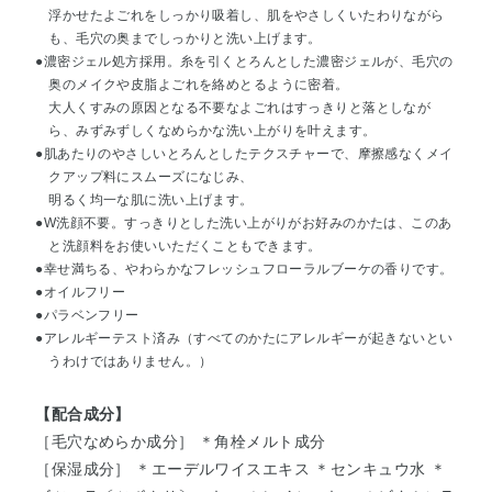
浮かせたよごれをしっかり吸着し、肌をやさしくいたわりながら
も、毛穴の奥までしっかりと洗い上げます。
●濃密ジェル処方採用。糸を引くとろんとした濃密ジェルが、毛穴の
奥のメイクや皮脂よごれを絡めとるように密着。
大人くすみの原因となる不要なよごれはすっきりと落としなが
ら、みずみずしくなめらかな洗い上がりを叶えます。
●肌あたりのやさしいとろんとしたテクスチャーで、摩擦感なくメイ
クアップ料にスムーズになじみ、
明るく均一な肌に洗い上げます。
●W洗顔不要。すっきりとした洗い上がりがお好みのかたは、このあ
と洗顔料をお使いいただくこともできます。
●幸せ満ちる、やわらかなフレッシュフローラルブーケの香りです。
●オイルフリー
●パラベンフリー
●アレルギーテスト済み（すべてのかたにアレルギーが起きないとい
うわけではありません。）
【配合成分】
［毛穴なめらか成分］ ＊角栓メルト成分
［保湿成分］ ＊エーデルワイスエキス ＊センキュウ水 ＊