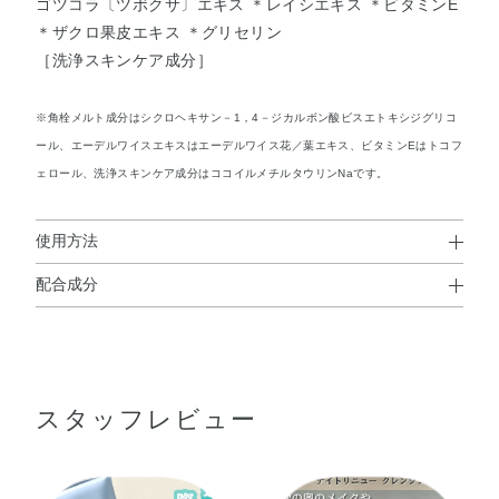
ゴツコラ〔ツボクサ〕エキス ＊レイシエキス ＊ビタミンE
＊ザクロ果皮エキス ＊グリセリン
［洗浄スキンケア成分］
※角栓メルト成分はシクロヘキサン－1，4－ジカルボン酸ビスエトキシジグリコ
ール、エーデルワイスエキスはエーデルワイス花／葉エキス、ビタミンEはトコフ
ェロール、洗浄スキンケア成分はココイルメチルタウリンNaです。
使用方法
配合成分
使用方法
水・DPG・トリプロピレングリコール・トリイソステアリ
●乾いた手のひらにさくらんぼ粒くらいの量をとり、両ほほ・ひた
ン酸PEG－20グリセリル・イソステアリン酸PEG－20グリ
い・鼻・あごの5カ所におきます。
●指先でファンデーションなどのメイクアップ料や肌のよごれとよく
セリル・エタノール・メチルグルセス－10・BG・グリセ
なじませながら、顔全体にのばします。
スタッフレビュー
リン・PEG－32・PEG－6・エーデルワイス花／葉エキ
●そのあと、水かぬるま湯で洗い流してください。
ス・ザクロ果皮エキス・センキュウ水・ツボクサエキス・
トコフェロール・ヒドロキシプロリン・レイシエキス・
EDTA－2Na・PPG－6デシルテトラデセス－20・TEA・