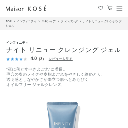
メ
ニ
TOP
インフィニティ
スキンケア
クレンジング
ナイト リニュー クレンジング
ュ
ジェル
ー
を
開
インフィニティ
閉
ナイト リニュー クレンジング ジェル
す
4.0
る
（2）
レビューを見る
“夜に落とすべきよごれ”に着目。
毛穴の奥のメイクや皮脂よごれをやさしく絡めとり、
透明感としなやかさが際立つ肌へとみちびく
オイルフリー ジェルクレンズ。