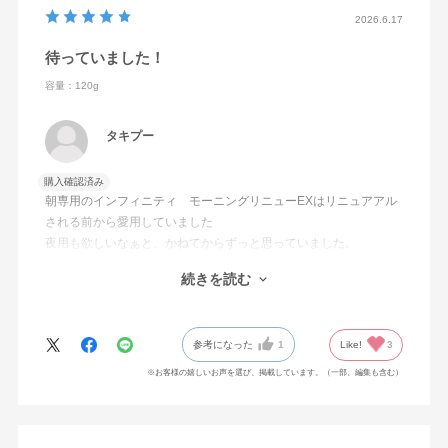
2026.6.17
待っていました！
容量：120g
タキプー
購入確認済み
朝専用のインフィニティ モーニングリニューEXはリニュアアル
される前から愛用していました
夜用も欲しいなぁと、かねてからずっと思っていました。
マツエクしているため、オイルのクレンジングは使えなくて。今
続きを読む
回、発売になって、マツエクしていても大丈夫とのQ＆Ａを見て購
入しました
とても濃厚で、しっかりメイクが落ちている感じがして、しかも
参考になった
1
Like!
3
洗い上がりはしっとり。リピートします！
※お客様の嬉しいお声を選び、掲載しています。（一部、編集も含む）