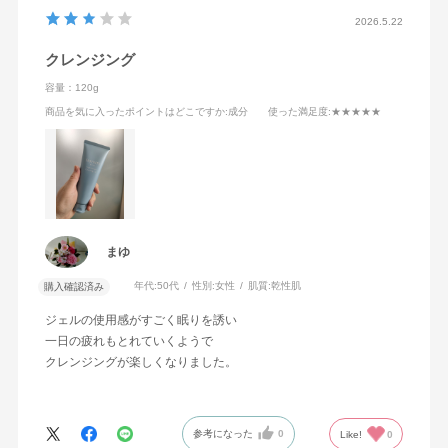
2026.5.22
クレンジング
容量：120g
商品を気に入ったポイントはどこですか
:成分
使った満足度
:★★★★★
まゆ
年代:
50代
性別:
女性
肌質:
乾性肌
購入確認済み
ジェルの使用感がすごく眠りを誘い
一日の疲れもとれていくようで
クレンジングが楽しくなりました。
参考になった
0
Like!
0