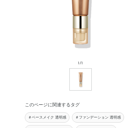
1
/
1
このページに関連するタグ
＃ベースメイク 透明感
＃ファンデーション 透明感