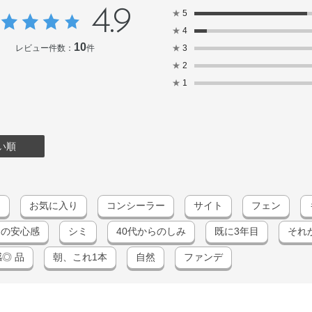
4.9
★
5
★
4
10
レビュー件数：
件
★
3
★
2
★
1
い順
用
お気に入り
コンシーラー
サイト
フェン
りの安心感
シミ
40代からのしみ
既に3年目
それ
◎ 品
朝、これ1本
自然
ファンデ