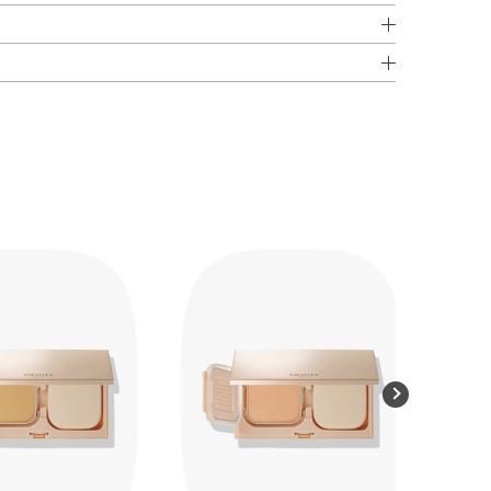
ンチルグリコール・BG・ミネラルオイル・エタノール・
ト ベース
」で肌をととのえたあとにお使いください。
ルジメチコン・メトキシケイヒ酸エチルヘキシル・グリセ
してください。
ロン茶エキス・コメエキス・センキュウ水・トコフェロー
ど広い部分から顔全体にムラなくなじませるようにのばし
イルエーテルジメチコン・（アクリル酸アルキル／ジメチコン）
シリカ・セスキオレイン酸ソルビタン・パラフィン・パル
シチン・含水シリカ・水添レシチン・メチルパラベン・香
・酸化鉄・水酸化Al
が出にくくなります。出にくいときは、中身がでるまでポ
おいてください。
なりますので、最後まではずさずにお使いください。
い。