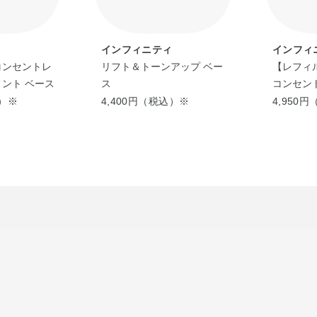
ィ
インフィニティ
インフィ
コンセントレ
リフト＆トーンアップ ベー
【レフィ
メント ベース
ス
コンセン
ョン パク
込）※
4,400円（税込）※
4,950