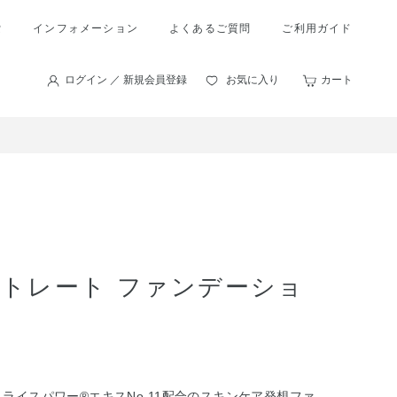
索
インフォメーション
よくあるご質問
ご利用ガイド
ログイン ／ 新規会員登録
お気に入り
カート
ントレート ファンデーショ
ライスパワー®エキスNo.11配合のスキンケア発想ファ