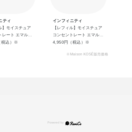
ニティ
インフィニティ
イ
ル】モイスチュア
【レフィル】モイスチュア
【
トレート エマルジ
コンセントレート エマルジ
ック
ト
ョン パクト
円（税込）※
4,950円（税込）※
4,
※Maison KOSÉ販売価格