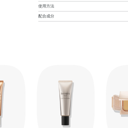
使用方法
配合成分
使用方法
シクロメチコン・水・ジエチルヘキサン酸ネオペ
●「
モイスチュア コンセントレート トリートメン
ジメチコン・PEG－9ポリジメチルシロキシエチ
●使いはじめは、中身がでるまでポンプを数回押
リン・ジステアルジモニウムヘクトライト・ウー
●手のひらに適量をとり、指先で、頬・ひたいな
ル・BHT・DPG・PEG／PPG－10／3オレ
ます。
コポリマー・キャンデリラロウ・コメヌカロウ・
ミチン酸デキストリン・ポリソルベート85・レ
料・（＋／－）・グンジョウ・マイカ・酸化チタン
使用上の注意
●チューブのポンプ側の先に空気がたまると中身
ンプを押してください。
また、保管する際はキャップを下にして立てて
●ポンプをはずすと空気が入り、中身が出にくく
●ご使用後は、キャップをきちんとしめてくださ