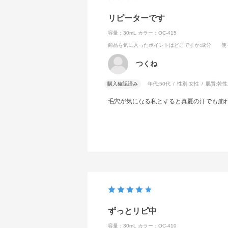
リピーターです
容量：30mL
カラー：OC-415
商品を気に入ったポイントはどこですか
:成分
使
つくね
購入確認済み
年代:
50代
性別:
女性
肌質:
乾性
毛穴が気になる私とすると真夏の汗でも崩
ずっとリピ中
容量：30mL
カラー：OC-410