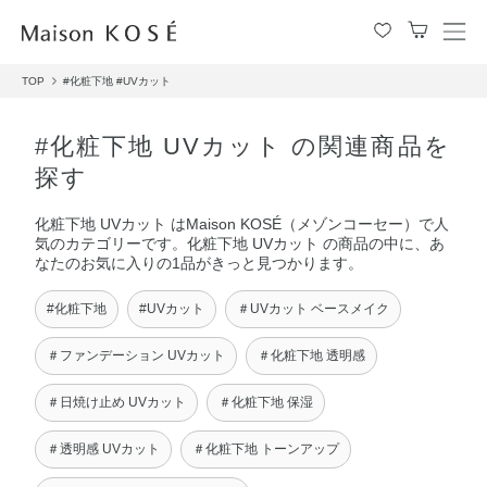
メ
ニ
TOP
#化粧下地
#UVカット
ュ
ー
を
#化粧下地 UVカット の関連商品を
開
探す
閉
す
化粧下地 UVカット はMaison KOSÉ（メゾンコーセー）で人
る
気のカテゴリーです。化粧下地 UVカット の商品の中に、あ
なたのお気に入りの1品がきっと見つかります。
#化粧下地
#UVカット
＃UVカット ベースメイク
＃ファンデーション UVカット
＃化粧下地 透明感
＃日焼け止め UVカット
＃化粧下地 保湿
＃透明感 UVカット
＃化粧下地 トーンアップ