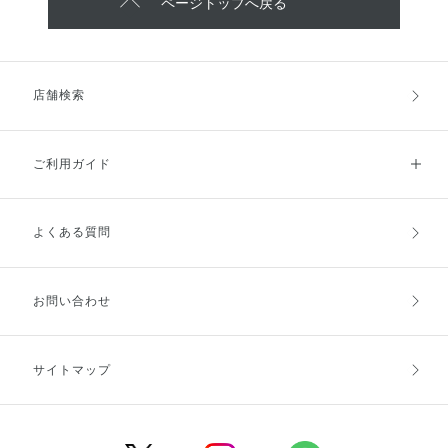
ページトップへ戻る
店舗検索
ご利用ガイド
よくある質問
ご利用ガイドトップ
ご注文方法
お支払方法
送料・配送
お問い合わせ
キャンセル・返品・交換
ポイント・クーポン
サイトマップ
定期お届け便
商品レビュー