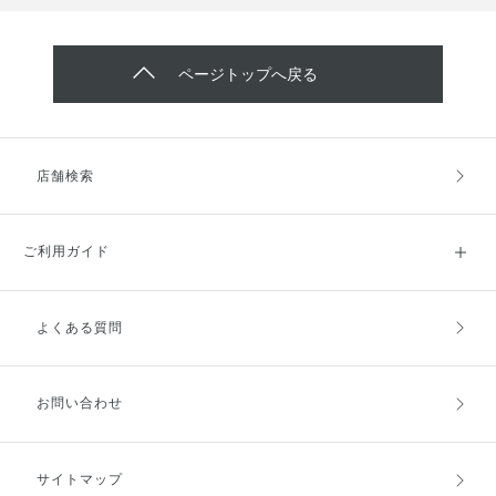
ページトップへ戻る
店舗検索
ご利用ガイド
よくある質問
ご利用ガイドトップ
ご注文方法
お支払方法
送料・配送
お問い合わせ
キャンセル・返品・交換
ポイント・クーポン
サイトマップ