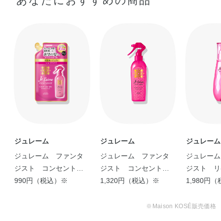
あなたにおすすめの商品
キシ）ヒドロキシプロピル加水分解シルク・イソステアロ
●髪全体にスプレーし、手ぐしやブラシでととのえてください。
イル加水分解コラーゲンAMPD・ポリクオタニウム－51・
BG・EDTA－2Na・PEG－20水添ヒマシ油・PEG－8・
使用上の注意
PVP・（VP／VA）コポリマー・アモジメチコン・イソステ
アリン酸PEG－50水添ヒマシ油・イソステアリン酸デキス
●衛生のために、つめかえる際にはボトル容器の内側とポンプ部分を
トリン・クエン酸・グリセリン・ジココイルエチルヒドロ
水道水でよく洗い、よく乾かしてください。
●１度に全量をつめかえてください。
キシエチルモニウムメトサルフェート・ジココジモニウム
●他の製品や水を混ぜないでください。
クロリド・スクワラン・ステアリン酸グリセリル・ステア
ルトリモニウムクロリド・セテアリルアルコール・セテス
－20・ポリアクリル酸ホスホリルコリングリコール・ポリ
クオタニウム－104・ミリスチン酸イソプロピル・フェノ
キシエタノール・メチルパラベン・香料
ジュレーム
ジュレーム
ジュレーム
ジュレーム ファンタ
ジュレーム ファンタ
ジュレーム
ジスト コンセントレ
ジスト コンセントレ
ジスト リ
ートミスト （しっと
990円（税込）※
ートミスト （さらさ
1,320円（税込）※
ンシブセラ
1,980円
りやわらか） つめか
らストレート）
レート）
え
※Maison KOSÉ販売価格