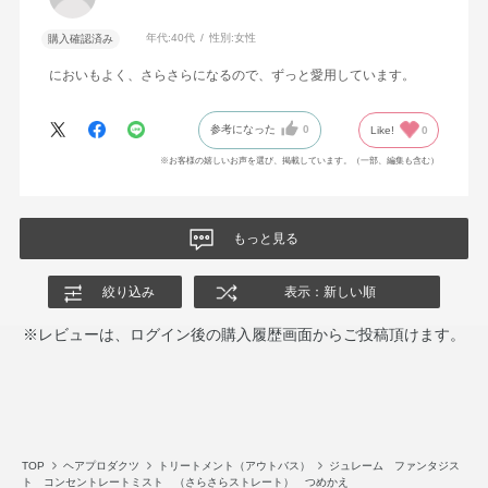
年代:
40代
性別:
女性
購入確認済み
においもよく、さらさらになるので、ずっと愛用しています。
参考になった
0
Like!
0
※お客様の嬉しいお声を選び、掲載しています。（一部、編集も含む）
もっと見る
絞り込み
表示：新しい順
※レビューは、ログイン後の購入履歴画面からご投稿頂けます。
TOP
ヘアプロダクツ
トリートメント（アウトバス）
ジュレーム ファンタジス
ト コンセントレートミスト （さらさらストレート） つめかえ