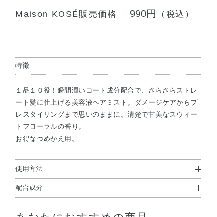
990円
Maison KOSÉ販売価格
（税込）
特徴
１品１０役！瞬間潤いコート成分配合で、さらさらストレ
ート髪に仕上げる美容液ヘアミスト。ダメージケアからプ
レスタイリングまで思いのままに。清楚で甘美なスウィー
トフローラルの香り。
お得なつめかえ用。
使用方法
配合成分
使用方法
水・エタノール・PG・（ジヒドロキシメチルシリルプロポ
●ぬれた髪にも乾いた髪にもお使いいただけます。