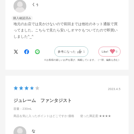
くぅ
購入確認済み
地元のお店では見かけないので前回までは他社のネット通販で買
ってました。こちらで見たら安いしオマケもついてたので即買い
しました^_^
参考になった
1
Like!
0
※お客様の嬉しいお声を選び、掲載しています。（一部、編集も含む）
2023.4.5
ジュレーム ファンタジスト
容量：230mL
商品を気に入ったポイントはどこですか
:価格
使った満足度
:★★★★
な