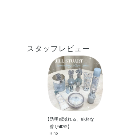
スタッフレビュー
【透明感溢れる、純粋な
香り🕊️🩵】…
Riho