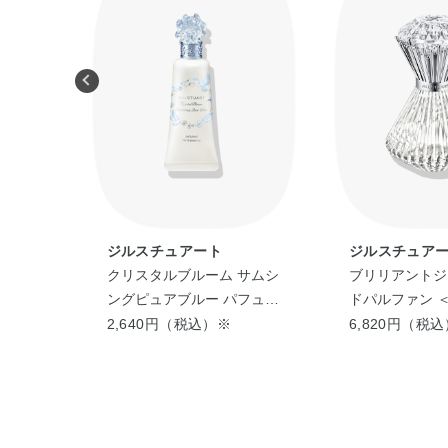
ジルスチュアート
ジルスチュア
 オー
クリスタルブルーム サムシ
ブリリアントジュ
ール
ングピュアブルー パフュー
ドパルファン ＜
ムド ハンド エッセンス
2,640円（税込）※
6,820円（税