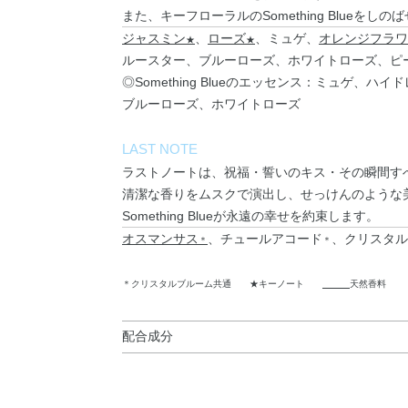
また、キーフローラルのSomething Blueを
ジャスミン
、
ローズ
、ミュゲ、
オレンジフラワ
★
★
ルースター、ブルーローズ、ホワイトローズ、ピ
◎Something Blueのエッセンス：ミュゲ
ブルーローズ、ホワイトローズ
LAST NOTE
ラストノートは、祝福・誓いのキス・その瞬間す
清潔な香りをムスクで演出し、せっけんのような
Something Blueが永遠の幸せを約束します。
オスマンサス
、チュールアコード
、クリスタル
＊
＊
＊クリスタルブルーム共通 ★キーノート
天然香料
配合成分
エタノール・香料・水・BHT・t－ブチルメトキ