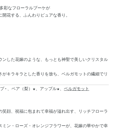
、多彩なフローラルブーケが
に開花する、ふんわりピュアな香り。
ウンした花嫁のような、もっとも神聖で美しいクリスタル
さがキラキラとした香りを放ち、ベルガモットの繊細でリ
プ
、ペア（梨）
、アップル
、
ベルガモット
＊
★
★
の笑顔、祝福に包まれて幸福が溢れ出す、リッチフローラ
スミン・ローズ・オレンジフラワーが、花嫁の華やかで幸