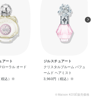
ュアート
ジルスチュアート
フ
フローラル オード
クリスタルブルーム パフュ
チ
ームド ヘアミスト
アイ
ド
円（税込）※
3,960円（税込）※
9,
※Maison KOSÉ販売価格