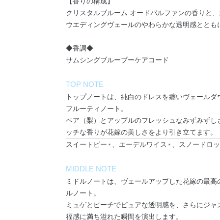
【香りの構成】
クリスタルブルーム オードパルファンの香りと
ウエディングヴェールのやわらかな透明感ととも
◆香調◆
サムシングブルーブーケアコード
TOP NOTE
トップノートは、純白のドレスを纏いヴェールダ
フルーティノート。
ペア（梨）とアップルのフレッシュなみずみずし
ッチな香りが花嫁の美しさをより引き立てます。
スイートピー
、エーデルワイス
、スノードロッ
＊
＊
MIDDLE NOTE
ミドルノートは、ヴェールアップした花嫁の最高
ルノート。
ミュゲとピーチでピュアな透明感を、さらにジャ
福感に満ち溢れた瞬間を演出します。