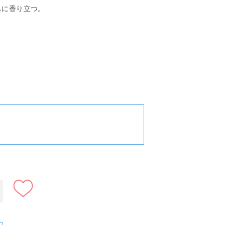
もに香り立つ。
）