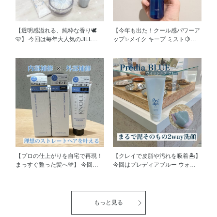
【透明感溢れる、純粋な香り🕊️
【今年も出た！クール感パワーア
🩵】 今回は毎年大人気のJILL
ップ✨メイク キープ ミスト🍋】
STUARTのSomething Pure Blue
今回はメイク キープ ミストの超
シリーズをご紹介いたします！
COOLタイプをご紹介いたしま
クリスタルブルームオードパルフ
す！ 3/16限定発売 メイク キープ
ァンの香りと、多彩なフローラル
ミストEX+ 超COOL メイクの仕
ブーケがウエディングヴェールの
上げに吹きかけるだけで蒸し暑い
やわらかな透明感とともに開花す
環境でも化粧崩れを防いでくれま
る、ふんわりピュアな香りです🩵
す！ クール感の持続性に優れた
全てのアイテムがとても爽やかな
ひんやり成分の配合量がアップ！
香りでパッケージもとても可愛い
※より爽快な使用感に🧊 ※従来
ですが、特にお気に入りのアイテ
品比 さわやかで甘さ控えめなレ
ムを紹介します！ ◆サムシング
モンミントの香りにいやされます
ピュアブルー ディープヘッドク
🍋 ぜひメイク崩れしやすい暑い
レンズ N 4,290円 280g クリーム
夏に向けて使ってみてくださいね
【プロの仕上がりを自宅で再現！
【クレイで皮脂や汚れを吸着🏝】
の色がサムシングピュアブルーら
🌞
まっすぐ整った髪へ🩵】 今回
今回はプレディアブルー ウォッ
しい綺麗な水色になっているので
は、くせ・うねりをおさえ、まと
シング クレイをご紹介します！
使う度にテンションが上がります
まりやすくまっすぐ整った髪※に
国産海泥タナクラクレイ、 天然
♡ 定番のヘッドクレンズ同様
仕上げる“スムース ストレート”ラ
ミネラル泥フライブルクファンゴ
に、爽やかな洗い心地と香りに、
インのシャンプー、トリートメン
の皮脂吸着成分や海由来の保湿成
もっと見る
頭皮も気分もリフレッシュします
ト、ヘアパックをご紹介します！
分などを配合しています！ 香り
✨ ◆サムシングピュアブルー イ