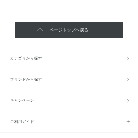
シャンプーはインナーリペア成
がとてもよく、いやされながら洗
ルミネイティングジェム セラム
分、ヒト類似型ケラチンたんぱく
顔することができます☺️ 直塗り
プライマー 101 blissful blue
補充成分、高浸透毛髪補修成分の
OKの水やぬるま湯で泡立てなが
3,850円 30ml ベタつかないのに
3種の補修成分配合で、洗いなが
ら流す 使い方の珍しい洗顔で
しっかり保湿感があり、ツヤ肌に
ら髪内部をしっかり補修すること
す！ 週に1・２回のスペシャルケ
見せてくれる下地です❕柔らかい
ができます🫧 トリートメントは
アとして 約1分おいて泥パックと
ページトップへ戻る
ブルーカラーなのでお肌に透明感
毛髪の主成分であるたんぱく質に
してもお使いいただけます！ 洗
を与えてくれます🧊 限定品なの
着目した浸透型ナノケラチンカプ
いあがりはつっぱり感がなくしっ
で気になったアイテムはぜひゲッ
セル配合しています！また、加水
とりとした使い心地です✨ 初春は
トしてください🫧
分解ケラチン・2種のセラミドを
皮脂によって毛穴が詰まりやすく
含んだカプセルが髪内部へ浸透
なる時期なので、ぜひ清浄ケアに
カテゴリから探す
し、しっかり補修します🩵 ヘア
取り入れてみてください💫
パックは週1.2回のスペシャルケ
アとしてお使いいただけます！ア
ルガンオイル、バージンココナッ
ブランドから探す
ツオイル、ホホバオイルの3 種の
ボタニカルエモリエントオイルが
うるおいを与えます🥥 ぜひスム
ースストレートシリーズをライン
キャンペーン
で使ってみてください😊 ※ライ
ン使用による ※インナーリペア
成分は加水分解コーンスターチ、
ご利用ガイド
ヒト類似型ケラチンたんぱく補充
成分は加水分解ケラチン（羊
毛）、高浸透毛髪補修成分はオリ