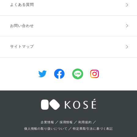
ーブ脂肪酸エチル、浸透型ナノケ
よくある質問
ご利用ガイドトップ
ご注文方法
ラチンカプセルはジココイルエチ
ルヒドロキシエチルモニウムメト
サルフェート
お支払方法
送料・配送
お問い合わせ
キャンセル・返品・交換
ポイント・クーポン
サイトマップ
定期お届け便
商品レビュー
会員登録
／
／
／
企業情報
採用情報
利用規約
／
個人情報の取り扱いについて
特定商取引法に基づく表記