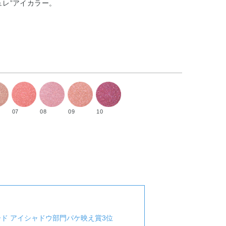
ュレ”アイカラー。
07
08
09
10
）
ワード アイシャドウ部門パケ映え賞3位