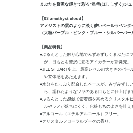
まぶたを贅沢な輝きで彩る“星雫(ほししずく)ジュ
【03 amethyst cloud】
アメジストの雲のように淡く儚いペールラベンダ
（大粒パープル・ピンク・ブルー・シルバーパー
【商品特長】
●ぷるんとした触り心地でみずみずしくまぶたに
が、目もとを贅沢に彩るアイカラーが新発売。
●JILL STUART史上、最高レベルの大きさ
や立体感をあたえます。
●水分をたっぷり配合したベースが、みずみずし
ら、濡れたようなツヤのある目もとに仕上げま
●ぷるんとした感触で密着感を高めるクリスタル
ルやラメが落ちにくく、化粧もちのよさを叶え
●アルコール（エチルアルコール）フリー。
●クリスタルフローラルブーケの香り。