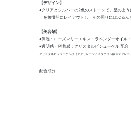
【デザイン】
●クリアとシルバーの2色のストーンで、星のよ
を象徴的にレイアウトし、その周りにはぷるん
【美容剤】
●保湿：ローズマリーエキス・ラベンダーオイル・
●透明感・密着感：クリスタルビジューゲル 配合
クリスタルビジューゲルは（アクリレーツ／メタクリル酸ステアレス-
配合成分
水・ホウケイ酸（Ca／Al）・BG・オクチルドデ
ゴパイト・シリカ・（ジビニルジメチコン／ジメ
ロール・ラベンダー油・ローズマリー葉エキス・AM
23・（C12，13）パレス－3・（アクリレーツ
コポリマーアンモニウム・カオリン・キサンタンガ
ラウリル硫酸Na・酸化スズ・水酸化Al・水添ポ
チルパラベン・香料・グンジョウ・酸化チタン・酸