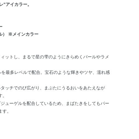
レ”アイカラー。
ー
ル） ※メインカラー
フィットし、まるで星の雫のようにきらめくパールやラメ
のパールを最多レベルで配合。宝石のような輝きやツヤ、濡れ感
いタッチでのび広がり、まぶたにうるおいをあたえなが
す。
ビジューゲルを配合しているため、まばたきをしてもパー
ます。