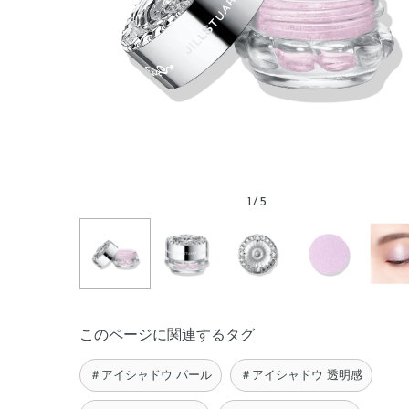
1
/
5
このページに関連するタグ
＃アイシャドウ パール
＃アイシャドウ 透明感