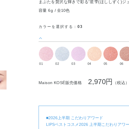
まぶたを贅沢な輝きで彩る“星雫(ほししずく)ジ
容量 6g
全10色
カラーを選択する：
03
01
02
03
04
05
06
2,970円
Maison KOSÉ販売価格
（税込
■2026上半期 こだわりアワード
LIPSベストコスメ2026 上半期こだわりア