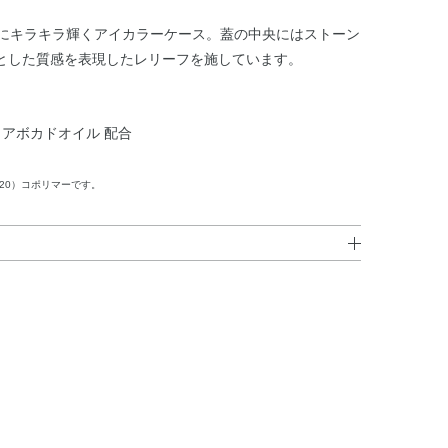
うにキラキラ輝くアイカラーケース。蓋の中央にはストーン
とした質感を表現したレリーフを施しています。
アボカドオイル 配合
20）コポリマーです。
カノール・DPG・PEG－12ジメチコン・合成フルオロフロ
チコン）コポリマー・アボカド油・アンズ核油・トコフェ
P・PEG－60水添ヒマシ油・（C12，13）パレス－
／メタクリル酸ステアレス－20）コポリマー・アクリレーツ
ム・クエン酸・ケイ酸（Al／Mg）・ミネラルオイル・
リイソブテン・エチルパラベン・フェノキシエタノール・メ
化鉄・赤226