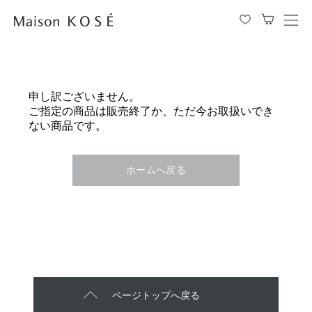
メ
ニ
ュ
ー
を
申し訳ございません。
開
ご指定の商品は販売終了か、ただ今お取扱いでき
閉
ない商品です。
す
る
ホームへ戻る
ページトップへ戻る