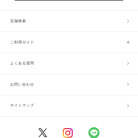
店舗検索
ご利用ガイド
よくある質問
ご利用ガイドトップ
ご注文方法
お支払方法
送料・配送
お問い合わせ
キャンセル・返品・交換
ポイント・クーポン
サイトマップ
定期お届け便
商品レビュー