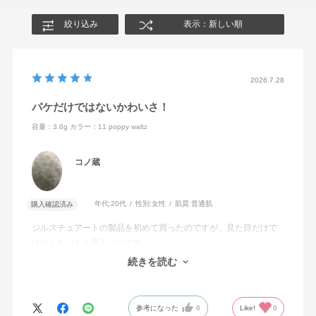
絞り込み
表示：新しい順
2026.7.28
パケだけではないかわいさ！
容量：3.6g
カラー：11 poppy waltz
コノ蔵
年代:
20代
性別:
女性
肌質:
普通肌
購入確認済み
ジルスチュアートの製品を初めて買ったのですが、見た目だけで
はなくちゃんと質もいいです。
続きを読む
もっとイエベ秋系のカラーが増えたらいいなと思います。
参考になった
0
Like!
0