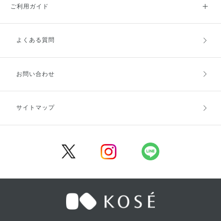
ご利用ガイド
よくある質問
ご利用ガイドトップ
ご注文方法
お支払方法
送料・配送
お問い合わせ
キャンセル・返品・交換
ポイント・クーポン
サイトマップ
定期お届け便
商品レビュー
会員登録