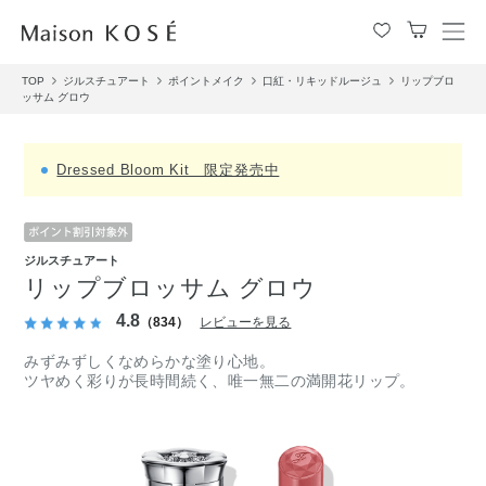
メ
ニ
TOP
ジルスチュアート
ポイントメイク
口紅・リキッドルージュ
リップブロ
ュ
ッサム グロウ
ー
を
開
Dressed Bloom Kit 限定発売中
閉
す
る
ジルスチュアート
リップブロッサム グロウ
4.8
（834）
レビューを見る
みずみずしくなめらかな塗り心地。
ツヤめく彩りが長時間続く、唯一無二の満開花リップ。