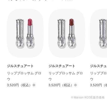
【色もち◎ 吐息リップ
♡】 ジルスチュ …
reona
ジルスチュアート
ジルスチュアート
ジルスチュ
リップブロッサム グロ
リップブロッサム グロ
リップブロ
ウ
ウ
ウ
3,520円（税込）※
3,520円（税込）※
3,520円
※Maison KOSÉ販売価格