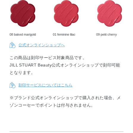
13
14
15
16
17
18
happy
ardent
dancing
peach
marguer
cattleya
primula
amarylli
tulip
blossom
ite
temptati
s
blizzard
secret
on
08 baked marigold
01 feminine lilac
09 petit cherry
19
20
21
22
23
24
公式オンラインショップへ
anemon
brilliant
burgund
chocolat
tender
orchid
e dazzle
aster
y dahlia
e
mum
orname
gerbera
nt
この商品は刻印サービス対象商品です。
JILL STUART Beauty公式オンラインショップで刻印可能
となります。
25
111
112
113
azalea
★tulle
★silky
★jacqu
刻印サービスについてはこちら
wish
peony
camellia
ard rose
※ブランド公式オンラインショップで購入された場合、メ
ゾンコーセーでポイントは付与されません。