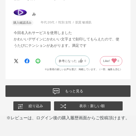
み
年代:
20代
性別:
女性
肌質:
敏感肌
購入確認済み
今回名入れサービスを使用しました
かわいいデザインにかわいい文字まで刻印してもらえたので、使
うたびにテンションがあがります。満足です
参考になった
0
Like!
0
※お客様の嬉しいお声を選び、掲載しています。（一部、編集も含む）
もっと見る
絞り込み
表示：新しい順
※レビューは、ログイン後の購入履歴画面からご投稿頂けます。