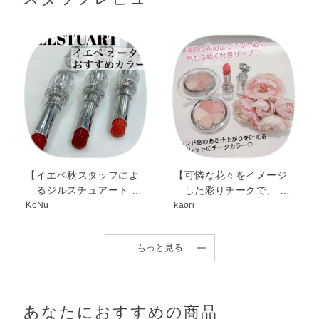
トリイソステアリン酸ポリグリセリル－2・オクチルドデ
カノール・ジフェニルシロキシフェニルトリメチコン・ラ
ウロイルグルタミン酸ジ（フィトステリル／オクチルドデ
シル）・ダイマージリノール酸（フィトステリル／イソス
テアリル／セチル／ステアリル／ベヘニル）・ジメチルシ
リル化シリカ・アボカド油・アンズ核油・トコフェロー
ル・ラベンダー油・ローズマリー葉エキス・BHT・DPG・
PEG－9ポリジメチルシロキシエチルジメチコン・（エチ
レン／プロピレン）コポリマー・ジメチコン・トリイソス
テアリン酸イソプロピルチタン・ハイドロゲンジメチコ
【イエベ秋スタッフによ
【可憐な花々をイメージ
るジルスチュアート …
した彩りチークで、 …
ン・ホウケイ酸（Ca／Al）・ミネラルオイル・メチコン・
KoNu
kaori
酸化スズ・水酸化Al・炭酸Ca・香料・マイカ・酸化チタ
ン・酸化鉄・黄4・赤202
もっと見る
あなたにおすすめの商品