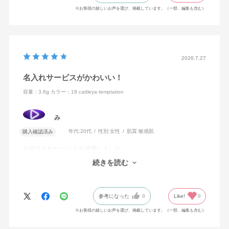
※お客様の嬉しいお声を選び、掲載しています。（一部、編集も含む）
2026.7.27
名入れサービスがかわいい！
容量：3.6g
カラー：18 cattleya temptation
み
年代:
20代
性別:
女性
肌質:
敏感肌
購入確認済み
今回名入れサービスを使用しました
かわいいデザインにかわいい文字まで刻印してもらえたので、使
続きを読む
うたびにテンションがあがります。満足です
参考になった
0
Like!
0
※お客様の嬉しいお声を選び、掲載しています。（一部、編集も含む）