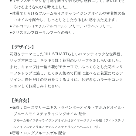
●リップスティックを可能な限りやわらかな感触にして、唇の上でと
ろけるようなのびを叶えました。
●体温でとろけるブルームモイスチャライジングオイルや密着性の高
いオイルを配合し、しっとりとしたうるおい感をあたえます。
●アルコール（エチルアルコール）フリー、パラベンフリー。
●クリスタルフローラルブーケの香り。
【デザイン】
花冠をテーマにしたJILL STUARTらしいロマンティックな世界観。
リップ本体には、キラキラ輝く花冠のレリーフをあしらいました。
また、キャップは一輪の花がモチーフで、ふっくらとした花のレリ
ーフをトップに施し、たくさん集めて円形に並べると花冠になるデ
ザイン。自分だけの花冠をつくるように、お好きなカラーをコレク
ションしてお楽しみください。
【美容剤】
●保湿：ローズマリーエキス・ラベンダーオイル・アボカドオイル・
ブルームモイスチャライジングオイル 配合
ブルームモイスチャライジングオイルはダイマージリノール酸（フィトステリ
ル／イソステアリル／セチル／ステアリル／ベヘニル）です。
●密着：ロングブルームゲル 配合