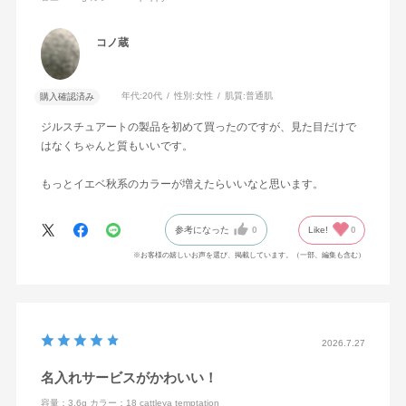
コノ蔵
年代:
20代
性別:
女性
肌質:
普通肌
購入確認済み
ジルスチュアートの製品を初めて買ったのですが、見た目だけで
はなくちゃんと質もいいです。
もっとイエベ秋系のカラーが増えたらいいなと思います。
参考になった
0
Like!
0
※お客様の嬉しいお声を選び、掲載しています。（一部、編集も含む）
2026.7.27
名入れサービスがかわいい！
容量：3.6g
カラー：18 cattleya temptation