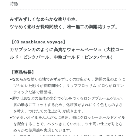
特徴
みずみずしくなめらかな塗り心地。
ツヤめく彩りが長時間続く、唯一無二の満開花リップ。
【03 casablanca voyage】
カサブランカのように高貴なウォームベージュ（大粒ゴー
ルド・ピンクパール、中粒ゴールド・ピンクパール）
【商品特長】
●なめらかな塗り心地でみずみずしくのび広がり、満開の花のように
ツヤめいた彩りが長時間続く、リップブロッサム グロウがロマン
ティックな姿で新登場。
●唇や吐息などの気体の水分でゲルをつくるロングブルームゲルが、
唇の動きにフィットするため、化粧膜がよれにくく色もちのよさ
を叶え、つけたての仕上がりが続きます。
●ツヤ高いオイルをふんだんに使用。特にグロッシーホールドオイル
を配合することで、ベタつきにくいのに、ツヤ高い仕上がりとな
めらかな使用感を実現しています。