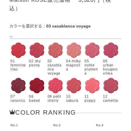
込）
カラーを選択する：
03 casablanca voyage
01
02 shy
03
04 milky
05
06
feminine
peony
casabla
magnoli
noble
urban
lilac
nca
a
plumeri
bougain
voyage
a
villea
07
08
09 petit
10
11
12
ranuncu
baked
cherry
sakura
poppy
camellia
lus
marigol
ribbon
waltz
muse
nocturn
d
COLOR RANKING
e
No.1
No.2
No.3