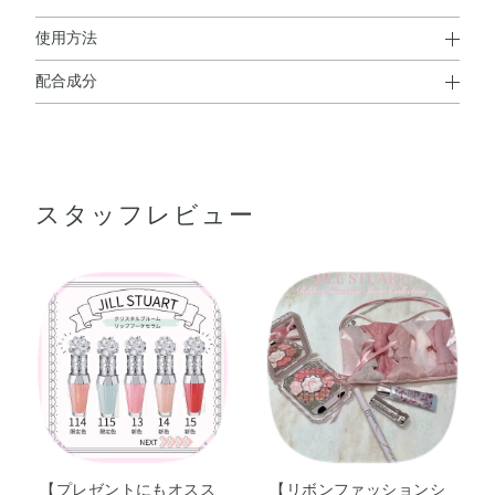
使用方法
配合成分
使用方法
ラウロイルグルタミン酸ジ（フィトステリル／オクチルド
●付属のチップに適量をとり、唇に直接お使いください。
デシル）・ダイマージリノール酸（フィトステリル／イソ
●温感や清涼感が苦手な方、肌の弱い方はご使用をお控えください。
ステアリル／セチル／ステアリル／ベヘニル）・トリイソ
スタッフレビュー
ステアリン酸ポリグリセリル－2・イソステアリン酸デキ
ストリン・パルミチン酸デキストリン・ポリブテン・（カ
プリル／カプリン／ミリスチン／ステアリン酸）トリグリ
セリル・（パルミチン酸／エチルヘキサン酸）デキストリ
ン・テトライソステアリン酸ペンタエリスリチル・スクワ
ラン・エーデルワイス花／葉エキス・オレンジ果汁・クチ
ナシエキス・ダマスクバラ花エキス・トコフェロール・
BG・BHT・DPG・（エチレン／プロピレン）コポリマ
ー・クエン酸・グリセリン・シリカ・ジメチコン・トリイ
ソステアリン酸イソプロピルチタン・ハイドロゲンジメチ
コン・バニリルブチル・ホウケイ酸（Ca／Al）・メチコ
【プレゼントにもオスス
【リボンファッションシ