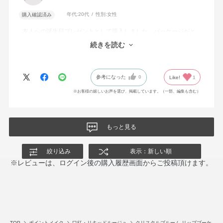
年代:
20代
性別:
女性
購入確認済み
友人への誕生日プレゼントとして購入しました。パッケージがと
ても華やかで高級感があり、ギフトラッピングも素敵でした。プ
続きを読む
レゼントにぴったりの商品だと思います！！
参考になった
0
Like!
1
※お客様の嬉しいお声を選び、掲載しています。（一部、編集も含む）
もっと見る
絞り込み
表示：新しい順
※レビューは、ログイン後の購入履歴画面からご投稿頂けます。
TOP
ポイントメイク
口紅・リキッドルージュ
クリスタルブルーム リップブーケ