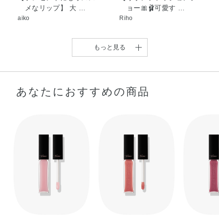
メなリップ】 大 …
ョー🎀🩰可愛す …
ン・メントキシプロパンジオール・酸化スズ・水・水酸化
aiko
Riho
Al・炭酸Ca・ソルビン酸K・安息香酸Na・香料・酸化チタ
ン・酸化鉄・黄4・赤202
もっと見る
あなたにおすすめの商品
ジルスチュアートの大人
今回はイエベ秋さんの魅
気リッププランパ …
力を最大限に引き出 …
shiori
KoNu