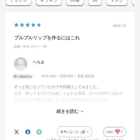
デザイン
キラキラ
05番
06
マスク
2026.7.9
プルプルリップを作るにはこれ
容量：6mL
カラー：05
へちま
年代:
40代
性別:
女性
肌質:
混合肌
購入確認済み
ずっと気になっていたので今回購入してみました。
まず、持ってるだけでも嬉しくなれる容器、ポーチの中に入れて
もひときわ可愛さを放ってくれるので気分も上がります。
肝心な付けてみた感想は、いい!とにかくいいです。
続きを読む
選んだお色は想像とおりの可愛さでした。
無くなったらまたリピートします。
参考になった
0
Like!
0