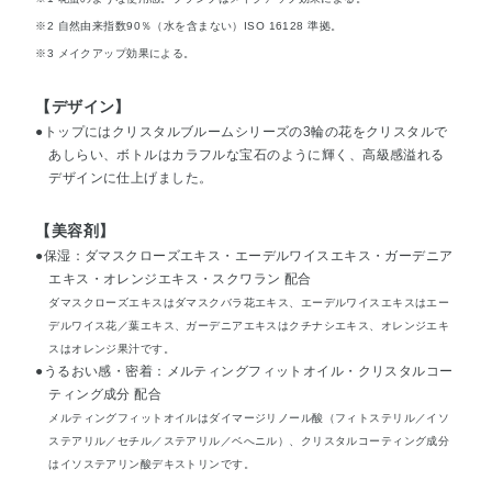
※2 自然由来指数90％（水を含まない）ISO 16128 準拠。
※3 メイクアップ効果による。
【デザイン】
●トップにはクリスタルブルームシリーズの3輪の花をクリスタルで
あしらい、ボトルはカラフルな宝石のように輝く、高級感溢れる
デザインに仕上げました。
【美容剤】
●保湿：ダマスクローズエキス・エーデルワイスエキス・ガーデニア
エキス・オレンジエキス・スクワラン 配合
ダマスクローズエキスはダマスクバラ花エキス、エーデルワイスエキスはエー
デルワイス花／葉エキス、ガーデニアエキスはクチナシエキス、オレンジエキ
スはオレンジ果汁です。
●うるおい感・密着：メルティングフィットオイル・クリスタルコー
ティング成分 配合
メルティングフィットオイルはダイマージリノール酸（フィトステリル／イソ
ステアリル／セチル／ステアリル／ベへニル）、クリスタルコーティング成分
はイソステアリン酸デキストリンです。