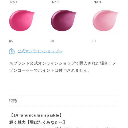
cosmos
lus
rouge
us
leucocor
No.1
No.2
No.3
sparkle
begonia
yne
05
07
01
公式オンラインショップへ
※ブランド公式オンラインショップで購入された場合、メ
ゾンコーセーでポイントは付与されません。
特徴
【14 ranunculus sparkle】
輝く魅力【羽ばたくあなたへ】