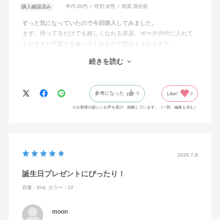
年代:
40代
性別:
女性
肌質:
混合肌
購入確認済み
ずっと気になっていたので今回購入してみました。
まず、持ってるだけでも嬉しくなれる容器、ポーチの中に入れて
もひときわ可愛さを放ってくれるので気分も上がります。
肝心な付けてみた感想は、いい!とにかくいいです。
続きを読む
選んだお色は想像とおりの可愛さでした。
無くなったらまたリピートします。
参考になった
0
Like!
0
※お客様の嬉しいお声を選び、掲載しています。（一部、編集も含む）
2026.7.8
誕生日プレゼントにぴったり！
容量：6mL
カラー：02
moon