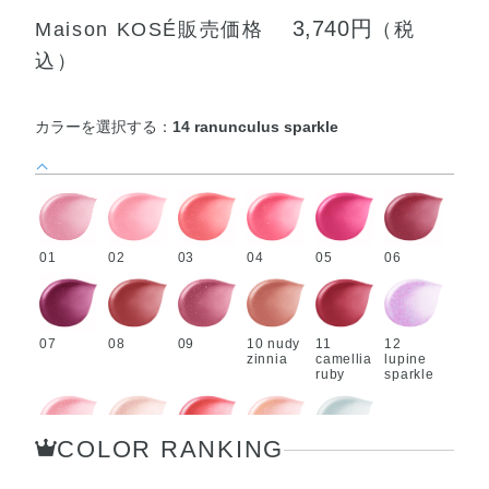
3,740円
Maison KOSÉ販売価格
（税
込）
カラーを選択する：
14 ranunculus sparkle
01
02
03
04
05
06
07
08
09
10 nudy
11
12
zinnia
camellia
lupine
ruby
sparkle
COLOR RANKING
13
14
15
114
115
twinkle
ranuncu
salvia
★lustro
★clear