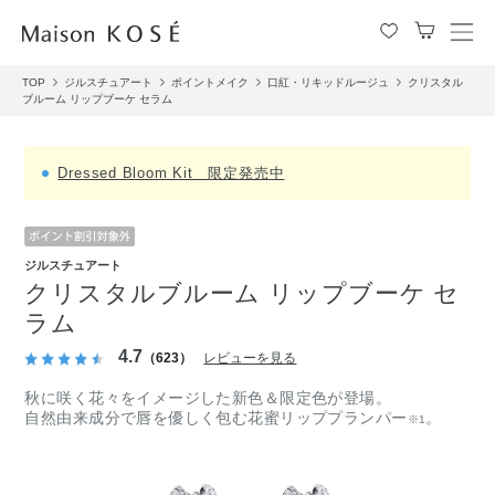
メ
ニ
TOP
ジルスチュアート
ポイントメイク
口紅・リキッドルージュ
クリスタル
ュ
ブルーム リップブーケ セラム
ー
を
開
Dressed Bloom Kit 限定発売中
閉
す
る
ジルスチュアート
クリスタルブルーム リップブーケ セ
ラム
4.7
（623）
レビューを見る
秋に咲く花々をイメージした新色＆限定色が登場。
自然由来成分で唇を優しく包む花蜜リッププランパー
。
※1