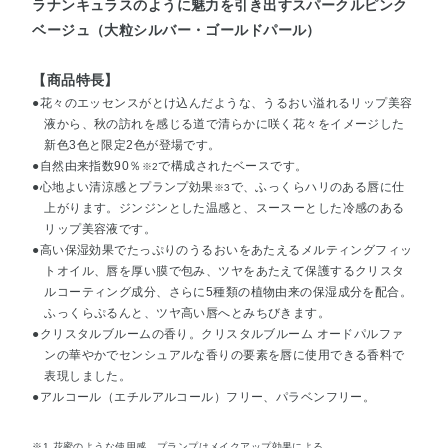
ラナンキュラスのように魅力を引き出すスパークルピンク
ベージュ（大粒シルバー・ゴールドパール）
【商品特長】
●花々のエッセンスがとけ込んだような、うるおい溢れるリップ美容
液から、秋の訪れを感じる道で清らかに咲く花々をイメージした
新色3色と限定2色が登場です。
●自然由来指数90％
で構成されたベースです。
※2
●心地よい清涼感とプランプ効果
で、ふっくらハリのある唇に仕
※3
上がります。ジンジンとした温感と、スースーとした冷感のある
リップ美容液です。
●高い保湿効果でたっぷりのうるおいをあたえるメルティングフィッ
トオイル、唇を厚い膜で包み、ツヤをあたえて保護するクリスタ
ルコーティング成分、さらに5種類の植物由来の保湿成分を配合。
ふっくらぷるんと、ツヤ高い唇へとみちびきます。
●クリスタルブルームの香り。クリスタルブルーム オードパルファ
ンの華やかでセンシュアルな香りの要素を唇に使用できる香料で
表現しました。
●アルコール（エチルアルコール）フリー、パラベンフリー。
※1 花蜜のような使用感。プランプはメイクアップ効果による。