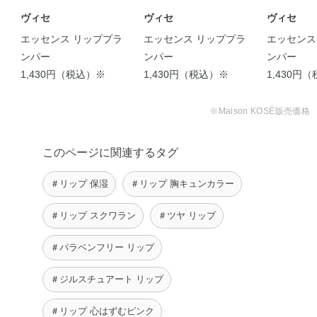
ヴィセ
ヴィセ
ヴィセ
エッセンス リッププラ
エッセンス リッププラ
エッセンス
ンパー
ンパー
ンパー
1,430円（税込）※
1,430円（税込）※
1,430円
【唇を優しくケア♡‪花蜜
【JILL STUART】 Cryst
リッププランパー …
…
※Maison KOSÉ販売価格
azumi
LISA
このページに関連するタグ
＃リップ 保湿
＃リップ 胸キュンカラー
＃リップ スクワラン
＃ツヤ リップ
＃パラベンフリー リップ
＃ジルスチュアート リップ
＃リップ 心はずむピンク