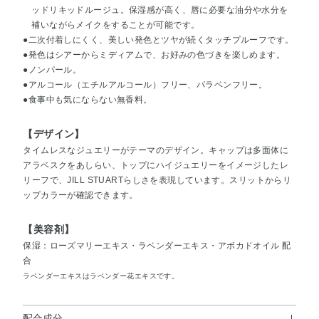
ッドリキッドルージュ。保湿感が高く、唇に必要な油分や水分を
補いながらメイクをすることが可能です。
●二次付着しにくく、美しい発色とツヤが続くタッチプルーフです。
●発色はシアーからミディアムで、お好みの色づきを楽しめます。
●ノンパール。
●アルコール（エチルアルコール）フリー、パラベンフリー。
●食事中も気にならない無香料。
【デザイン】
タイムレスなジュエリーがテーマのデザイン。キャップは多面体に
アラベスクをあしらい、トップにハイジュエリーをイメージしたレ
リーフで、JILL STUARTらしさを表現しています。スリットからリ
ップカラーが確認できます。
【美容剤】
保湿：ローズマリーエキス・ラベンダーエキス・アボカドオイル 配
合
ラベンダーエキスはラベンダー花エキスです。
配合成分