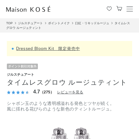
メ
ニ
TOP
ジルスチュアート
ポイントメイク
口紅・リキッドルージュ
タイムレス
ュ
グロウ ルージュティント
ー
を
開
Dressed Bloom Kit 限定発売中
閉
す
る
ジルスチュアート
タイムレスグロウ ルージュティント
4.7
（275）
レビューを見る
シャボン玉のような透明感溢れる発色とツヤが続く。
風に揺れる花びらのような新色のティントルージュ。