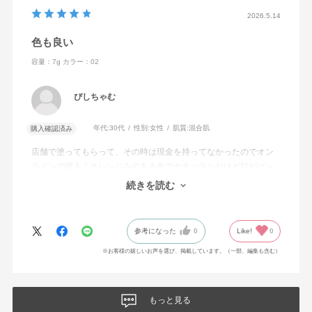
2026.5.14
色も良い
容量：7g
カラー：02
ぴしちゃむ
年代:
30代
性別:
女性
肌質:
混合肌
購入確認済み
店舗で塗ってもらって、その時は現金を持ってなかったのでオン
ラインで購入！オレンジみのある色でナチュラルだけど顔がぱっ
と明るくなってティントなので色も落ちにくいです！普段使いし
続きを読む
てます。
参考になった
0
Like!
0
※お客様の嬉しいお声を選び、掲載しています。（一部、編集も含む）
もっと見る