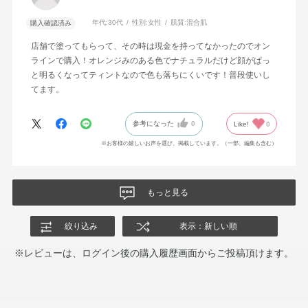
年代:
30代
性別:
女性
肌質:
混合肌
購入確認済み
店舗で塗ってもらって、その時は現金を持ってなかったのでオン
ラインで購入！オレンジみのある色でナチュラルだけど顔がぱっ
と明るくなってティントなので色も落ちにくいです！普段使いし
てます。
参考になった
0
Like!
0
※お客様の嬉しいお声を選び、掲載しています。（一部、編集も含む）
もっと見る
絞り込み
表示：新しい順
※レビューは、ログイン後の購入履歴画面からご投稿頂けます。