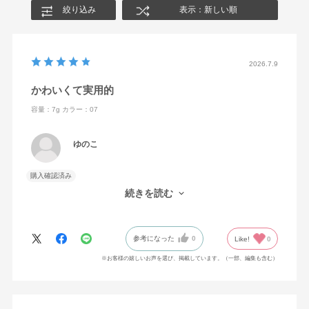
絞り込み
表示：新しい順
2026.7.9
かわいくて実用的
容量：7g
カラー：07
ゆのこ
購入確認済み
持ち歩くのもかわいいし、使用感もいい！
続きを読む
発色も理想通りで満足！
参考になった
0
Like!
0
※お客様の嬉しいお声を選び、掲載しています。（一部、編集も含む）