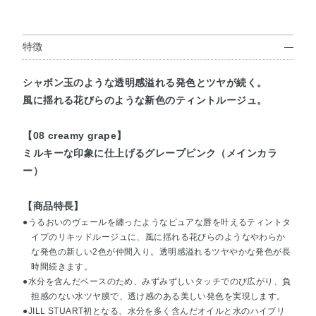
特徴
シャボン玉のような透明感溢れる発色とツヤが続く。
風に揺れる花びらのような新色のティントルージュ。
【08 creamy grape】
ミルキーな印象に仕上げるグレープピンク（メインカラ
ー）
【商品特長】
●うるおいのヴェールを纏ったようなピュアな唇を叶えるティントタ
イプのリキッドルージュに、風に揺れる花びらのようなやわらか
な発色の新しい2色が仲間入り。透明感溢れるツヤやかな発色が長
時間続きます。
●水分を含んだベースのため、みずみずしいタッチでのび広がり、負
担感のない水ツヤ膜で、透け感のある美しい発色を実現します。
●JILL STUART初となる、水分を多く含んだオイルと水のハイブリ