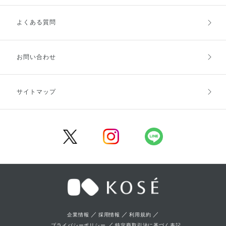
よくある質問
ご利用ガイドトップ
ご注文方法
お支払方法
送料・配送
お問い合わせ
キャンセル・返品・交換
ポイント・クーポン
サイトマップ
定期お届け便
商品レビュー
会員登録
／
／
／
企業情報
採用情報
利用規約
／
プライバシーポリシー
特定商取引法に基づく表記