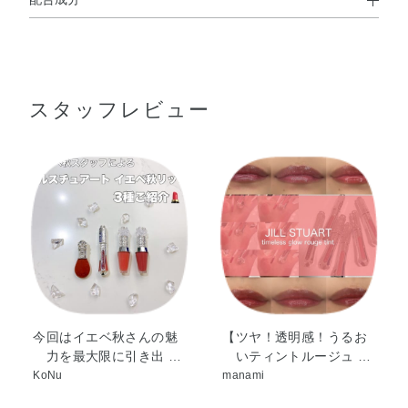
水・イソノナン酸イソトリデシル・ジメチコン・オクチル
ドデカノール・グリセリン・DPG・フェニルトリメチコ
ン・トリメチルシロキシケイ酸・ポリソルベート60・イソ
スタッフレビュー
ドデカン・ジフェニルシロキシフェニルトリメチコン・ペ
ンチレングリコール・カプリリルメチコン・1，2－ヘキサ
ンジオール・セテアレス－20・アボカド油・トコフェロー
ル・ラベンダー花エキス・ローズマリー葉エキス・BG・
（アクリル酸ヒドロキシエチル／アクリロイルジメチルタ
ウリンNa）コポリマー・イソステアリン酸ソルビタン・エ
チレンジアミンジコハク酸3Na・スクワラン・ポリアクリ
ル酸アンモニウム・ポリアクリレート－13・ポリイソブテ
ン・ポリソルベート20・ラウリルPEG－9ポリジメチルシ
ロキシエチルジメチコン・水酸化Al・フェノキシエタノー
ル・酸化チタン・黄5・青1・赤227
今回はイエベ秋さんの魅
【ツヤ！透明感！うるお
力を最大限に引き出 …
いティントルージュ …
KoNu
manami