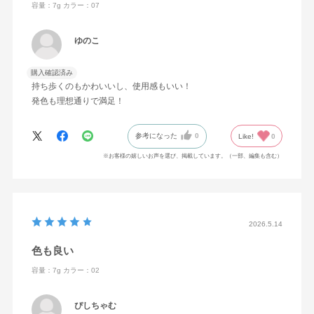
容量：7g
カラー：07
ゆのこ
購入確認済み
持ち歩くのもかわいいし、使用感もいい！
発色も理想通りで満足！
参考になった
0
Like!
0
※お客様の嬉しいお声を選び、掲載しています。（一部、編集も含む）
2026.5.14
色も良い
容量：7g
カラー：02
ぴしちゃむ