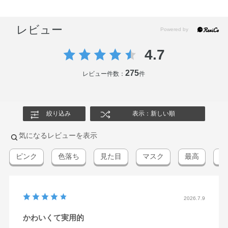
レビュー
4.7
275
レビュー件数：
件
絞り込み
表示：新しい順
気になるレビューを表示
ピンク
色落ち
見た目
マスク
最高
感
2026.7.9
かわいくて実用的