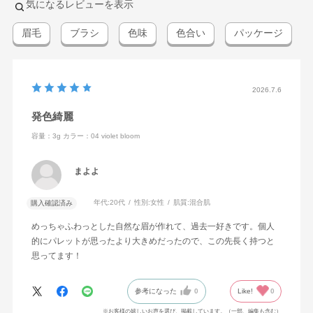
気になるレビューを表示
眉毛
ブラシ
色味
色合い
パッケージ
2026.7.6
発色綺麗
容量：3g
カラー：04 violet bloom
まよよ
年代:
20代
性別:
女性
肌質:
混合肌
購入確認済み
めっちゃふわっとした自然な眉が作れて、過去一好きです。個人
的にパレットが思ったより大きめだったので、この先長く持つと
思ってます！
参考になった
0
Like!
0
※お客様の嬉しいお声を選び、掲載しています。（一部、編集も含む）