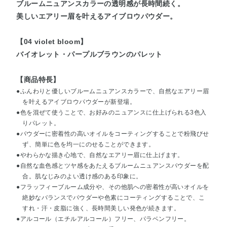
ブルームニュアンスカラーの透明感が長時間続く。
美しいエアリー眉を叶えるアイブロウパウダー。
【04 violet bloom】
バイオレット・パープルブラウンのパレット
【商品特長】
●ふんわりと優しいブルームニュアンスカラーで、自然なエアリー眉
を叶えるアイブロウパウダーが新登場。
●色を混ぜて使うことで、お好みのニュアンスに仕上げられる3色入
りパレット。
●パウダーに密着性の高いオイルをコーティングすることで粉飛びせ
ず、簡単に色を均一にのせることができます。
●やわらかな描き心地で、自然なエアリー眉に仕上げます。
●自然な血色感とツヤ感をあたえるブルームニュアンスパウダーを配
合。肌なじみのよい透け感のある印象に。
●フラッフィーブルーム成分や、その他肌への密着性が高いオイルを
絶妙なバランスでパウダーや色素にコーティングすることで、こ
すれ・汗・皮脂に強く、長時間美しい発色が続きます。
●アルコール（エチルアルコール）フリー、パラベンフリー。