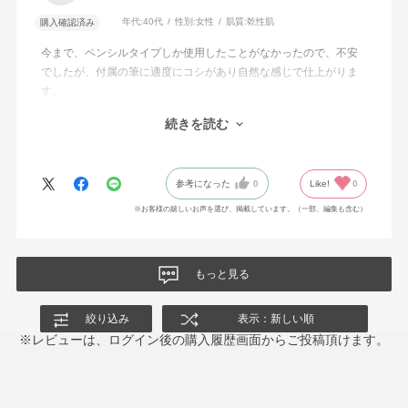
年代:
40代
性別:
女性
肌質:
乾性肌
購入確認済み
今まで、ペンシルタイプしか使用したことがなかったので、不安
でしたが、付属の筆に適度にコシがあり自然な感じで仕上がりま
す。
40代でも使用できるか心配でしたが、抜け感がでてとても満足で
続きを読む
す。ほ
スライド式とは理解していましたが、開けるのにちょっと悩みま
した。
参考になった
0
Like!
0
※お客様の嬉しいお声を選び、掲載しています。（一部、編集も含む）
もっと見る
絞り込み
表示：新しい順
※レビューは、ログイン後の購入履歴画面からご投稿頂けます。