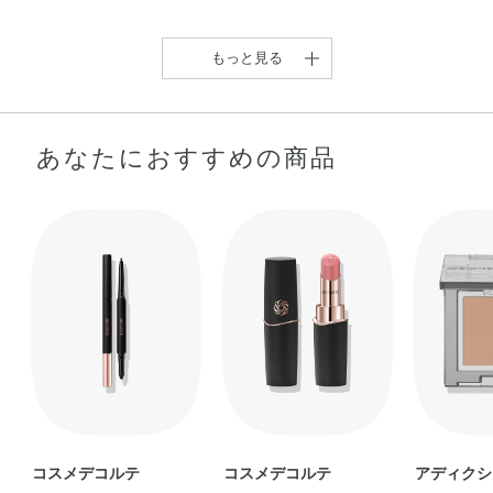
もっと見る
あなたにおすすめの商品
【❤️眉のニュアンスレッ
絶妙カラーでふんわり眉
ドカラー❤️】 …
が叶う【ジルスチュ …
eri
Hi
コスメデコルテ
コスメデコルテ
アディクシ