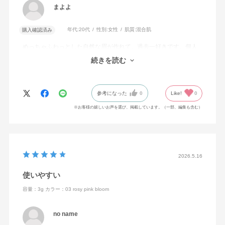
まよよ
年代:
20代
性別:
女性
肌質:
混合肌
購入確認済み
めっちゃふわっとした自然な眉が作れて、過去一好きです。個人
的にパレットが思ったより大きめだったので、この先長く持つと
続きを読む
思ってます！
参考になった
0
Like!
0
※お客様の嬉しいお声を選び、掲載しています。（一部、編集も含む）
2026.5.16
使いやすい
容量：3g
カラー：03 rosy pink bloom
no name