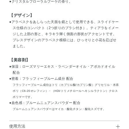
●クリスタルフローラルブーケの香り。
【デザイン】
●アラベスクをあしらった天面を鏡として使用できる、スライドケー
ス仕様のコンパクト（2つ折りのブラシ付き）。ティアラをイメー
ジした上部の形と、キラキラ輝く側面の形状がアクセントです。
プレスデザインのアラベスク模様には、ひっそりと小花を忍ばせ
ました。
【美容剤】
●保湿：ローズマリーエキス・ラベンダーオイル・アボカドオイル
配合
●密着：フラッフィーブルーム成分 配合
フラッフィーブルーム成分はトリ（カプリル酸/カプリン酸）グリセリル・水添
ポリ（C6-20オレフィン）・（HDI/トリメチロールヘキシルラクトン）クロス
ポリマーです。
●血色感：ブルームニュアンスパウダー 配合
ブルームニュアンスパウダーはマイカ・酸化チタン・酸化スズです。
使用方法