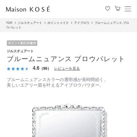
メ
ニ
TOP
ジルスチュアート
ポイントメイク
アイブロウ
ブルームニュアンス ブロ
ュ
ウパレット
ー
を
開
閉
ジルスチュアート
す
ブルームニュアンス ブロウパレット
る
4.6
（96）
レビューを見る
ブルームニュアンスカラーの透明感が長時間続く。
美しいエアリー眉を叶えるアイブロウパウダー。