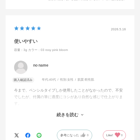
2026.5.16
使いやすい
容量：3g
カラー：03 rosy pink bloom
no name
年代:
40代
性別:
女性
肌質:
乾性肌
購入確認済み
今まで、ペンシルタイプしか使用したことがなかったので、不安
でしたが、付属の筆に適度にコシがあり自然な感じで仕上がりま
す。
40代でも使用できるか心配でしたが、抜け感がでてとても満足で
続きを読む
す。ほ
スライド式とは理解していましたが、開けるのにちょっと悩みま
した。
参考になった
0
Like!
0