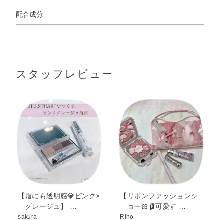
配合成分
使用方法
タルク・ラウロイルリシン・窒化ホウ素・ナイロン－12・
ヒドロキシステアリン酸エチルヘキシル・ジフェニルシロ
キシフェニルトリメチコン・ヘキサ（ヒドロキシステアリ
スタッフレビュー
ン酸／ステアリン酸／ロジン酸）ジペンタエリスリチル・
アボカド油・アンズ核油・トコフェロール・ラベンダー
油・ローズマリー葉エキス・（HDI／トリメチロールヘキ
シルラクトン）クロスポリマー・（ビニルジメチコン／メ
チコンシルセスキオキサン）クロスポリマー・イソステア
リン酸デキストリン・エチルヘキサン酸セチル・オクチル
●2つ折りになっているブラシをひらいてからお使いください。
ドデカノール・ジエチルヘキサン酸ネオペンチルグリコー
●鼻すじや眉頭にはブラシ（太）を、眉じりにはブラシ（細）をお使
ル・ジメチコン・ステアリン酸亜鉛・トリ（カプリル酸／
いください。
カプリン酸）グリセリル・トリエチルヘキサノイン・トリ
エトキシカプリリルシラン・ミツロウ・ミネラルオイル・
合成フルオロフロゴパイト・酸化スズ・水酸化Al・水添ポ
【眉にも透明感💎ピンク×
【リボンファッションシ
グレージュ】 …
ョー🎀🩰可愛す …
リ（C6－20オレフィン）・クロルフェネシン・香料・グン
sakura
Riho
ジョウ・マイカ・酸化チタン・酸化亜鉛・酸化鉄