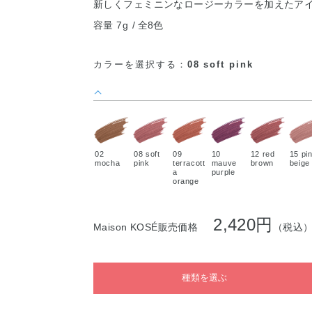
新しくフェミニンなロージーカラーを加えたア
容量 7g
全8色
カラーを選択する：
08 soft pink
02
08 soft
09
10
12 red
15 pi
mocha
pink
terracott
mauve
brown
beige
a
purple
orange
2,420円
Maison KOSÉ販売価格
（税込
種類を選ぶ