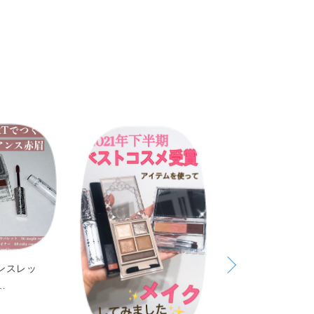
ルキルコポリマー・シメチコン・ジメチコン・セスキオレイ
ーフルオロヘキシルエチルトリエトキシシラン・ポリソル
硫酸Na・レシチン・水酸化Al・メチルパラベン・香料・
ンスレッ
…
＼主役級の眉。／