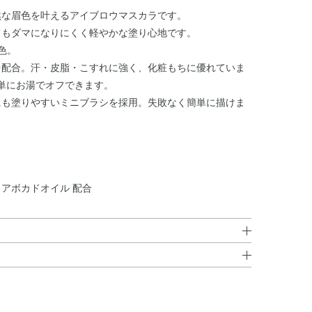
然な眉色を叶えるアイブロウマスカラです。
てもダマになりにくく軽やかな塗り心地です。
色。
を配合。汗・皮脂・こすれに強く、化粧もちに優れていま
単にお湯でオフできます。
にも塗りやすいミニブラシを採用。失敗なく簡単に描けま
アボカドオイル 配合
G・アクリレーツコポリマー・シリカ・エタノール・
。
ラベンダー油・ローズマリー葉エキス・EDTA－2Na・