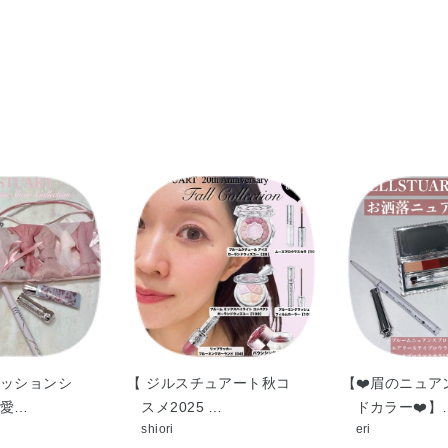
TEA・（VP／VA）コポリマー・アクリル酸ア
ン酸ソルビタン・トリセテアレス－4リン酸・パ
ベート80・ミネラルオイル・メチコン・ラウリル
グンジョウ・マイカ・酸化チタン・酸化鉄
ッションシ
【 ジルスチュアート秋コ
【❤️眉のニュア
可愛…
スメ2025 …
ドカラー❤️】
shiori
eri