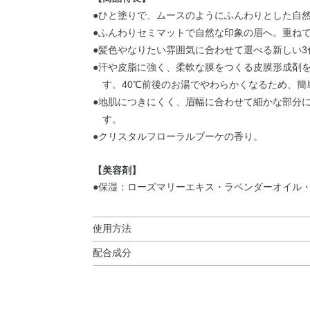
●ひと塗りで、ムースのようにふんわりとした自
●ふんわりセミマットで自然な印象の眉へ。重ね
●髪色やなりたい雰囲気に合わせて選べる新しい3
●汗や皮脂に強く、柔軟な膜をつくる皮膜形成剤
す。40℃前後のお湯でやわらかくなるため、簡
●地肌につきにくく、眉幅に合わせて細かな部分
す。
●クリスタルフローラルブーケの香り。
【美容剤】
●保湿：ローズマリーエキス・ラベンダーオイル・
使用方法
配合成分
使用方法
水・タルク・ポリメチルシルセスキオキサン・B
●眉毛にそって、ブラシでとかすようにつけます
DPG・アボカド油・アンズ核油・トコフェロール・