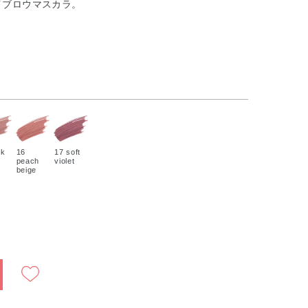
イブロウマスカラ。
nk
16
17 soft
peach
violet
beige
）