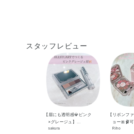
スタッフレビュー
【眉にも透明感💎ピンク
【リボンファ
×グレージュ】…
ョー🎀🩰
sakura
Riho