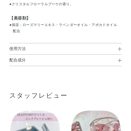
●クリスタルフローラルブーケの香り。
【美容剤】
●保湿：ローズマリーエキス・ラベンダーオイル・アボカドオイル
配合
使用方法
配合成分
使用方法
水・ポリメチルシルセスキオキサン・BG・アクリル酸アル
●眉毛にそって、ブラシでとかすようにつけます。
キルコポリマーアンモニウム・シリカ・タルク・エタノー
ル・DPG・アボカド油・アンズ核油・トコフェロール・ラ
スタッフレビュー
ベンダー油・ローズマリーエキス・EDTA－2Na・TEA・
（ビニルピロリドン／VA）コポリマー・アクリル酸アルキ
ルコポリマー・シメチコン・ジメチコン・セスキオレイン
酸ソルビタン・トリセテアレス－4リン酸・パーフルオロ
オクチルトリエトキシシラン・ポリソルベート80・ミネラ
ルオイル・ラウリル硫酸Na・レシチン・水酸化Al・メチル