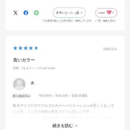
参考になった
0
Like!
0
※お客様の嬉しいお声を選び、掲載しています。（一部、編集も含む）
2026.3.11
良いカラー
容量：7g
カラー：17 soft violet
あ
年代:
50代
性別:
女性
肌質:
普通肌
購入確認済み
昨今アイブロウマスカラのカラーバリエーションが乏しくなって
いる中、ここまで種類が豊富でとても嬉しいです
ピンク、ラベンダー系が好きなので何種類かトライしてみます
少し液がつきすぎになって修正することもありますが、それでも
続きを読む