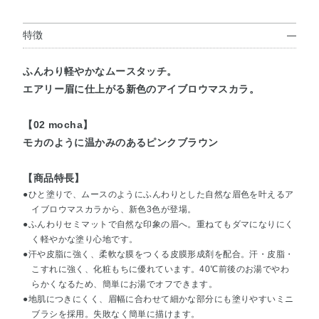
特徴
ふんわり軽やかなムースタッチ。
エアリー眉に仕上がる新色のアイブロウマスカラ。
【02 mocha】
モカのように温かみのあるピンクブラウン
【商品特長】
●ひと塗りで、ムースのようにふんわりとした自然な眉色を叶えるア
イブロウマスカラから、新色3色が登場。
●ふんわりセミマットで自然な印象の眉へ。重ねてもダマになりにく
く軽やかな塗り心地です。
●汗や皮脂に強く、柔軟な膜をつくる皮膜形成剤を配合。汗・皮脂・
こすれに強く、化粧もちに優れています。40℃前後のお湯でやわ
らかくなるため、簡単にお湯でオフできます。
●地肌につきにくく、眉幅に合わせて細かな部分にも塗りやすいミニ
ブラシを採用。失敗なく簡単に描けます。