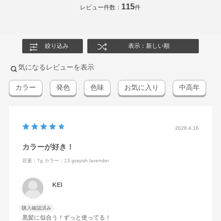
115
レビュー件数：
件
絞り込み
表示：新しい順
気になるレビューを表示
カラー
発色
色味
お気に入り
中高年
2026.4.16
カラーが好き！
容量：7g
カラー：13 grayish lavender
KEI
購入確認済み
黒髪に似合う！ずっと使ってる！