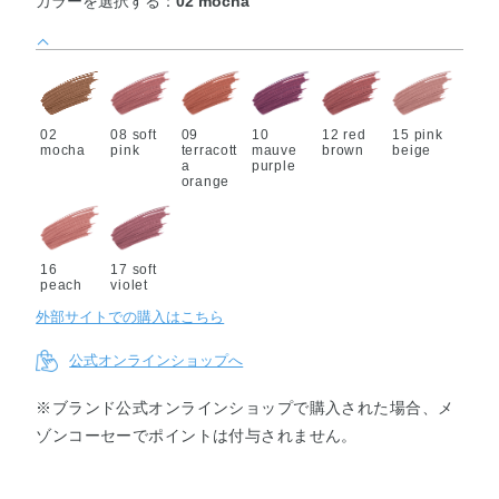
カラーを選択する：
02 mocha
02
08 soft
09
10
12 red
15 pink
mocha
pink
terracott
mauve
brown
beige
a
purple
orange
16
17 soft
peach
violet
beige
外部サイトでの購入はこちら
公式オンラインショップへ
※ブランド公式オンラインショップで購入された場合、メ
ゾンコーセーでポイントは付与されません。