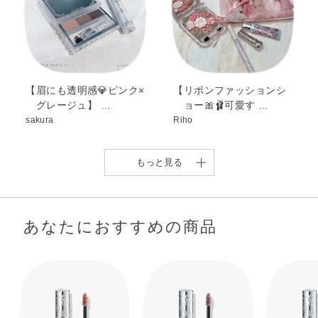
パラベン・香料・マイカ・酸化チタン・酸化鉄
【眉にも透明感💎ピンク×
【リボンファッションシ
グレージュ】 …
ョー🎀🩰可愛す …
sakura
Riho
もっと見る
あなたにおすすめの商品
【 ジルスチュアート秋コ
【❤️眉のニュアンスレッ
スメ2025 …
ドカラー❤️】 …