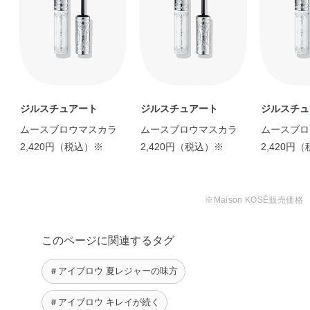
shiori
eri
ジルスチュアート
ジルスチュアート
ジルスチュ
ムースブロウマスカラ
ムースブロウマスカラ
ムースブロ
2,420円（税込）※
2,420円（税込）※
2,420円
※Maison KOSÉ販売価格
＼主役級の眉。／ ジルス
チュアートのア …
このページに関連するタグ
Kana
【旬のカラーアイテムで
＃アイブロウ 夏レジャーの味方
作る★ 大人の …
shiori
＃アイブロウ キレイが続く