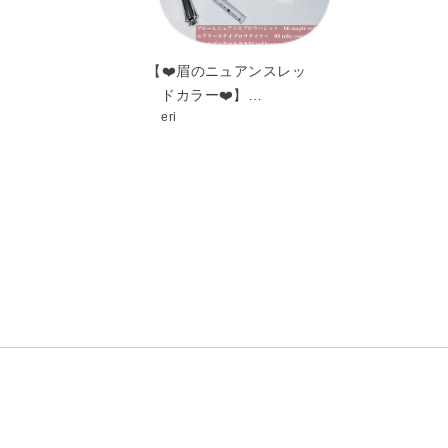
【❤️眉のニュアンスレッ
ドカラー❤️】…
eri