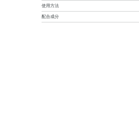
使用方法
配合成分
使用方法
シクロペンタシロキサン・トリメチルシロキシケ
●2mmくらいくり出して、眉毛を1本1本描き足
リン酸ジペンタエリスリチル・カルナウバロウ・
ル・セスキイソステアリン酸ソルビタン・アボカ
ズマリー葉エキス・ジメチコン・ミネラルオイル
化鉄