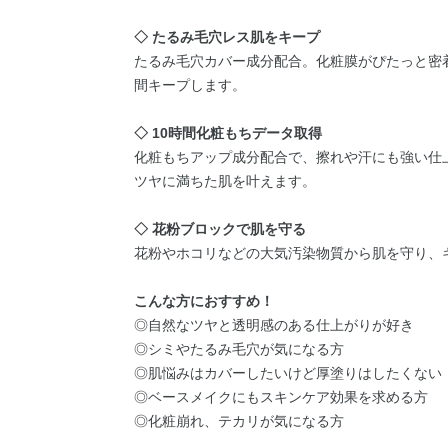
◇ たるみ毛穴レス肌をキープ
たるみ毛穴カバー成分配合。化粧膜がぴたっと密
間キープします。
◇ 10時間化粧もちデータ取得
化粧もちアップ成分配合で、擦れや汗にも強い仕
ツヤに満ちた肌を叶えます。
◇ 花粉ブロックで肌を守る
花粉やホコリなどの大気汚染物質から肌を守り、
こんな方におすすめ！
◎自然なツヤと透明感のある仕上がりが好き
◎シミやたるみ毛穴が気になる方
◎肌悩みはカバーしたいけど厚塗りはしたくない
◎ベースメイクにもスキンケア効果を求める方
◎化粧崩れ、テカリが気になる方