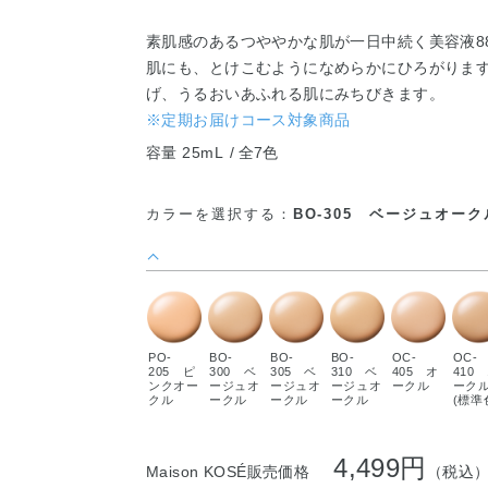
素肌感のあるつややかな肌が一日中続く美容液8
肌にも、とけこむようになめらかにひろがりま
げ、うるおいあふれる肌にみちびきます。
※定期お届けコース対象商品
容量 25mL
全7色
カラーを選択する：
BO-305 ベージュオーク
PO-
BO-
BO-
BO-
OC-
OC-
205 ピ
300 ベ
305 ベ
310 ベ
405 オ
410
ンクオー
ージュオ
ージュオ
ージュオ
ークル
ーク
クル
ークル
ークル
ークル
(標準
4,499円
Maison KOSÉ販売価格
（税込